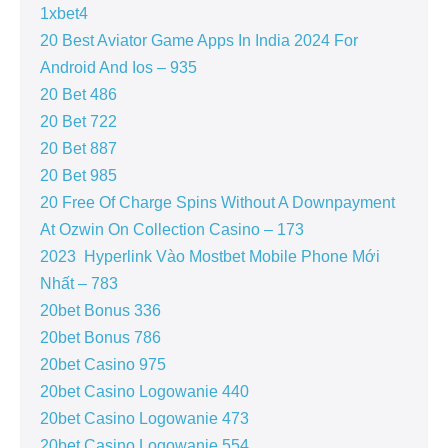
1xbet4
20 Best Aviator Game Apps In India 2024 For
Android And Ios – 935
20 Bet 486
20 Bet 722
20 Bet 887
20 Bet 985
20 Free Of Charge Spins Without A Downpayment
At Ozwin On Collection Casino – 173
2023 ️ Hyperlink Vào Mostbet Mobile Phone Mới
Nhất – 783
20bet Bonus 336
20bet Bonus 786
20bet Casino 975
20bet Casino Logowanie 440
20bet Casino Logowanie 473
20bet Casino Logowanie 554