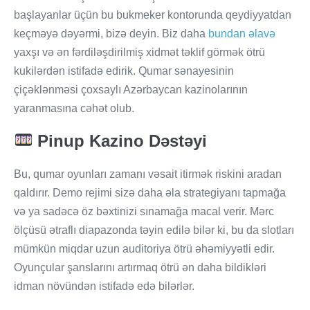
başlayanlar üçün bu bukmeker kontorunda qeydiyyatdan
keçməyə dəyərmi, bizə deyin. Biz daha
bundan əlavə
yaxşı və ən fərdiləşdirilmiş xidmət təklif görmək ötrü
kukilərdən istifadə edirik. Qumar sənayesinin
çiçəklənməsi çoxsaylı Azərbaycan kazinolarının
yaranmasına cəhət olub.
Pinup Kazino Dəstəyi
Bu, qumar oyunları zamanı vəsait itirmək riskini aradan
qaldırır. Demo rejimi sizə daha əla strategiyanı tapmağa
və ya sadəcə öz bəxtinizi sınamağa macal verir. Mərc
ölçüsü ətraflı diapazonda təyin edilə bilər ki, bu da slotları
mümkün miqdar uzun auditoriya ötrü əhəmiyyətli edir.
Oyunçular şanslarını artırmaq ötrü ən daha bildikləri
idman növündən istifadə edə bilərlər.