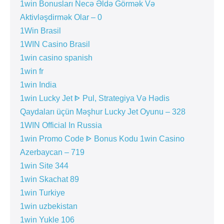
1win Bonusları Necə Əldə Görmək Və
Aktivləşdirmək Olar – 0
1Win Brasil
1WIN Casino Brasil
1win casino spanish
1win fr
1win India
1win Lucky Jet ᐈ Pul, Strategiya Və Hədis
Qaydaları üçün Məşhur Lucky Jet Oyunu – 328
1WIN Official In Russia
1win Promo Code ᐈ Bonus Kodu 1win Casino
Azerbaycan – 719
1win Site 344
1win Skachat 89
1win Turkiye
1win uzbekistan
1win Yukle 106