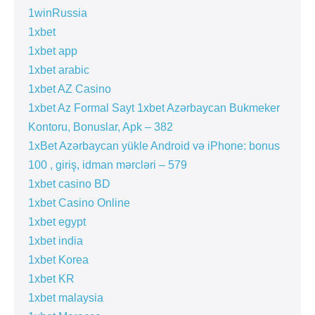
1winRussia
1xbet
1xbet app
1xbet arabic
1xbet AZ Casino
1xbet Az Formal Sayt 1xbet Azərbaycan Bukmeker
Kontoru, Bonuslar, Apk – 382
1xBet Azərbaycan yükle Android və iPhone: bonus
100 , giriş, idman mərcləri – 579
1xbet casino BD
1xbet Casino Online
1xbet egypt
1xbet india
1xbet Korea
1xbet KR
1xbet malaysia