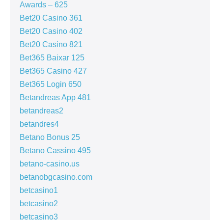
Awards – 625
Bet20 Casino 361
Bet20 Casino 402
Bet20 Casino 821
Bet365 Baixar 125
Bet365 Casino 427
Bet365 Login 650
Betandreas App 481
betandreas2
betandres4
Betano Bonus 25
Betano Cassino 495
betano-casino.us
betanobgcasino.com
betcasino1
betcasino2
betcasino3