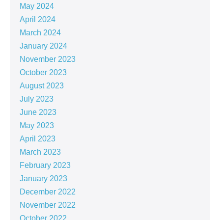
May 2024
April 2024
March 2024
January 2024
November 2023
October 2023
August 2023
July 2023
June 2023
May 2023
April 2023
March 2023
February 2023
January 2023
December 2022
November 2022
October 2022