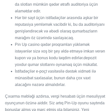
da slotları mümkün qədər ətraflı auditoriya üçün
əlamətdar edir.
Hər bir sayt üçün istifadəçilər arasında aşkar bir
reputasiya yemləmək vacibdir ki, bu da auditoriyanı
genişləndirəcək və əbədi olaraq qumarbazların
marağını öz üzərində saxlayacaq.
Pin Up casino qədər proqramları yükləmək
istəyənlər sizə xoş bir şey əldə etməyə imkan verən
kupon və ya bonus kodu təqdim edirlər.depozit
yoxdur qumar slotlarını oynamaq üçün mükafat.
İstifadəçilər e-poçt vasitəsilə dəstək xidməti ilə
münasibət saxlasalar, bunun daha çox vaxt
alacağını nəzərə almalıdırlar.
Çıxarma məbləği azdırsa, vergi hesabatı üçün məsuliyyət
oyunçunun özünə aiddir. Siz artıq Pin-Up oyunu saytında
bonuslar almış və mərc etmiş ola bilərsiniz. Yeni