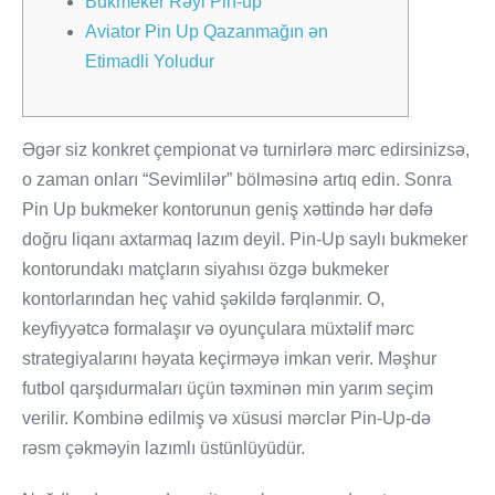
Bukmeker Rəyi Pin-up
Aviator Pin Up Qazanmağın ən
Etimadli Yoludur
Əgər siz konkret çempionat və turnirlərə mərc edirsinizsə,
o zaman onları “Sevimlilər” bölməsinə artıq edin. Sonra
Pin Up bukmeker kontorunun geniş xəttində hər dəfə
doğru liqanı axtarmaq lazım deyil. Pin-Up saylı bukmeker
kontorundakı matçların siyahısı özgə bukmeker
kontorlarından heç vahid şəkildə fərqlənmir. O,
keyfiyyətcə formalaşır və oyunçulara müxtəlif mərc
strategiyalarını həyata keçirməyə imkan verir. Məşhur
futbol qarşıdurmaları üçün təxminən min yarım seçim
verilir. Kombinə edilmiş və xüsusi mərclər Pin-Up-də
rəsm çəkməyin lazımlı üstünlüyüdür.