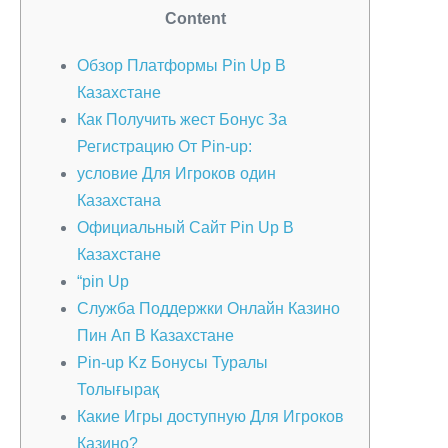
Content
Обзор Платформы Pin Up В
Казахстане
Как Получить жест Бонус За
Регистрацию От Pin-up:
условие Для Игроков один
Казахстана
Официальный Сайт Pin Up В
Казахстане
“pin Up
Служба Поддержки Онлайн Казино
Пин Ап В Казахстане
Pin-up Kz Бонусы Туралы
Толығырақ
Какие Игры доступную Для Игроков
Казино?