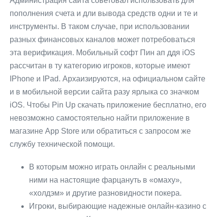
Администрация сайта советовал использовать для
пополнения счета и дли вывода средств одни и те и
инструменты. В таком случае, при использовании
разных финансовых каналов может потребоваться
эта верификация. Мобильный софт Пин ап ддя iOS
рассчитан в ту категорию игроков, которые имеют
IPhone и IPad. Архаизируются, на официальном сайте
и в мобильной версии сайта разу ярлыка со значком
iOS. Чтобы Pin Up скачать приложение бесплатно, его
невозможно самостоятельно найти приложение в
магазине App Store или обратиться с запросом же
службу технической помощи.
В которым можно играть онлайн с реальными
ними на настоящие фарцануть в «омаху»,
«холдэм» и другие разновидности покера.
Игроки, выбирающие надежные онлайн-казино с