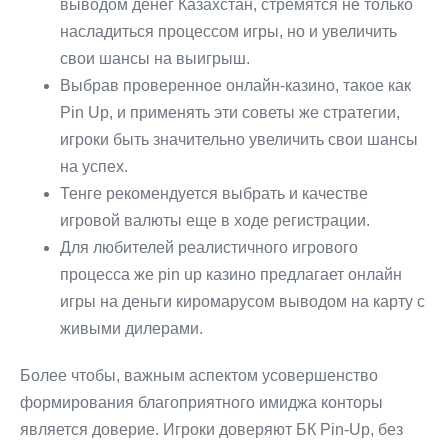
выводом денег Казахстан, стремятся не только
насладиться процессом игры, но и увеличить
свои шансы на выигрыш.
Выбрав проверенное онлайн-казино, такое как
Pin Up, и применять эти советы же стратегии,
игроки быть значительно увеличить свои шансы
на успех.
Тенге рекомендуется выбрать и качестве
игровой валюты еще в ходе регистрации.
Для любителей реалистичного игрового
процесса же pin up казино предлагает онлайн
игры на деньги киромарусом выводом на карту с
живыми дилерами.
Более чтобы, важным аспектом усовершенство
формирования благоприятного имиджа конторы
является доверие. Игроки доверяют БК Pin-Up, без