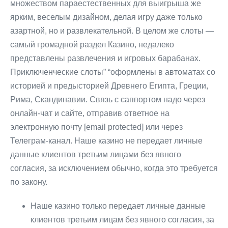
множеством параестественных для выигрыша же
ярким, веселым дизайном, делая игру даже только
азартной, но и развлекательной. В целом же слоты —
самый громадной раздел Казино, недалеко
представлены развлечения и игровых барабанах.
Приключенческие слоты” “оформлены в автоматах со
историей и предысторией Древнего Египта, Греции,
Рима, Скандинавии. Связь с саппортом надо через
онлайн-чат и сайте, отправив ответное на
электронную почту [email protected] или через
Телеграм-канал. Наше казино не передает личные
данные клиентов третьим лицами без явного
согласия, за исключением обычно, когда это требуется
по закону.
Наше казино только передает личные данные
клиентов третьим лицам без явного согласия, за