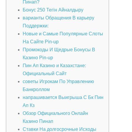
Пинап?
Бонус 250 Тегін Айналдыру
варианты Обращения В карьеру
Поддержки:
Новые и Самые Популярные Слоты
На Сайте Pin-up
Промокоды И Щедрые Бонусы В
Казино Pin-up
Пин Ап Казино и Казахстане:
Официальный Сайт
советы Игрокам По Управлению
Банкроллом
напрашивается Выигрыша С Бк Пин
Ап Кз
Обзор Официального Онлайн
Казино Пинап
Ставки На долгосрочные Исходы