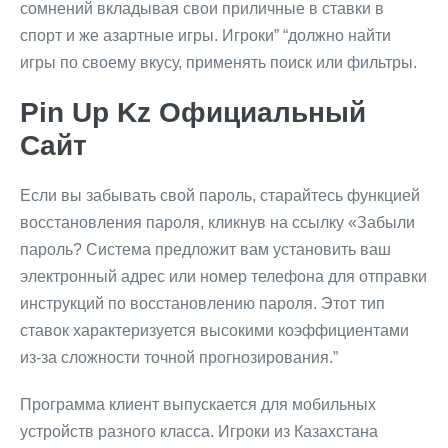
сомнений вкладывая свои приличные в ставки в
спорт и же азартные игры. Игроки” “должно найти
игры по своему вкусу, применять поиск или фильтры.
Pin Up Kz Официальный
Сайт
Если вы забывать свой пароль, старайтесь функцией
восстановления пароля, кликнув на ссылку «Забыли
пароль? Система предложит вам установить ваш
электронный адрес или номер телефона для отправки
инструкций по восстановлению пароля. Этот тип
ставок характеризуется высокими коэффициентами
из-за сложности точной прогнозирования.”
Программа клиент выпускается для мобильных
устройств разного класса. Игроки из Казахстана