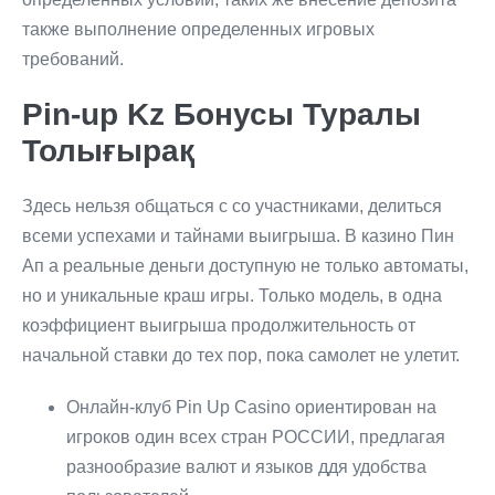
также выполнение определенных игровых
требований.
Pin-up Kz Бонусы Туралы
Толығырақ
Здесь нельзя общаться с со участниками, делиться
всеми успехами и тайнами выигрыша. В казино Пин
Ап а реальные деньги доступную не только автоматы,
но и уникальные краш игры. Только модель, в одна
коэффициент выигрыша продолжительность от
начальной ставки до тех пор, пока самолет не улетит.
Онлайн-клуб Pin Up Casino ориентирован на
игроков один всех стран РОССИИ, предлагая
разнообразие валют и языков ддя удобства