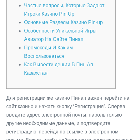
Частые вопросы, Которые Задают
Игроки Казино Pin Up
Основные Разделы Казино Pin-up
Особенности Уникальной Игры
Авиатор На Сайте Пинап
Промокоды И Как им
Воспользоваться
Как Вывести деньги В Пин Ап
Казахстан
Для регистрации же казино Пинап важен перейти на
сайт казино и нажать кнопку ‘Регистрация’. Сперва
введите адрес электронной почты, пароль только
другие необходимые данные, и подтвердите
регистрацию, перейдя по ссылке в электронном