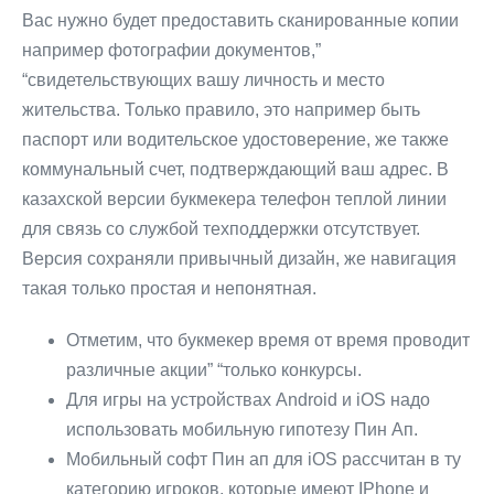
Вас нужно будет предоставить сканированные копии
например фотографии документов,”
“свидетельствующих вашу личность и место
жительства. Только правило, это например быть
паспорт или водительское удостоверение, же также
коммунальный счет, подтверждающий ваш адрес. В
казахской версии букмекера телефон теплой линии
для связь со службой техподдержки отсутствует.
Версия сохраняли привычный дизайн, же навигация
такая только простая и непонятная.
Отметим, что букмекер время от время проводит
различные акции” “только конкурсы.
Для игры на устройствах Android и iOS надо
использовать мобильную гипотезу Пин Ап.
Мобильный софт Пин ап для iOS рассчитан в ту
категорию игроков, которые имеют IPhone и