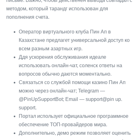
письме. Важно, чтобы действенен вывода совпадал с
методом, который тарандг использован для
пополнения счета.
Оператор виртуального клуба Пин Ап в
Казахстане предлагет универсальной доступ ко
всем разным азартных игр.
Ддя ускорения обслуживания идеале
использовать онлайн-чат, соленск ответы на
вопросов обычно даются моментально.
Связаться со службой помощи казино Пин Ап
можно через онлайн-чат; Telegram —
@PinUpSupportBot; Email — support@pin up.
support.
Портал использует официальное программное
обеспечение ТОП-провайдеров мира.
Дополнительно, демо режим позволяет оценить