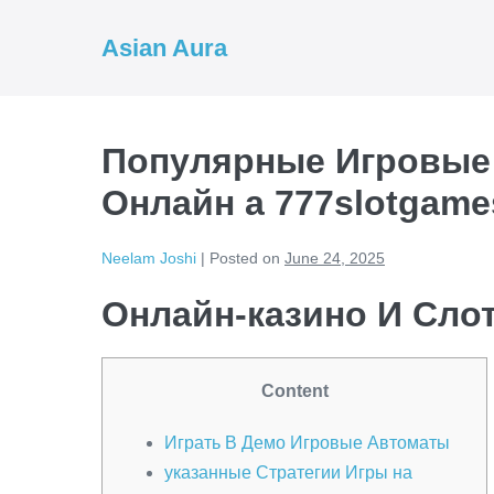
Skip
to
Asian Aura
content
Популярные Игровые
Онлайн а 777slotgame
Neelam Joshi
|
Posted on
June 24, 2025
Онлайн-казино И Сл
Content
Играть В Демо Игровые Автоматы
указанные Стратегии Игры на