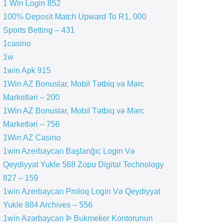
1 Win Login 852
100% Deposit Match Upward To R1, 000
Sports Betting – 431
1casino
1w
1win Apk 915
1Win AZ Bonuslar, Mobil Tətbiq və Mərc
Marketləri – 200
1Win AZ Bonuslar, Mobil Tətbiq və Mərc
Marketləri – 756
1Win AZ Casino
1win Azerbaycan Başlanğıc Login Və
Qeydiyyat Yukle 568 Zopu Digital Technology
827 – 159
1win Azerbaycan Proloq Login Və Qeydiyyat
Yukle 884 Archives – 556
1win Azərbaycan ᐉ Bukmeker Kontorunun