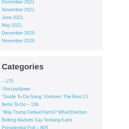
December 2021
November 2021
June 2021
May 2021
December 2020
November 2020
Categories
– 175
! Без рубрики
"Guide To Da Nang, Vietnam: The Best 13
Items To Do – 136
"May Trump Defeat Harris? What Election
Betting Markets Say Tentang Kami
Presidential Poll – 805