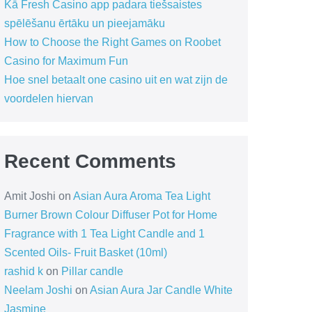
Kā Fresh Casino app padara tiešsaistes
spēlēšanu ērtāku un pieejamāku
How to Choose the Right Games on Roobet
Casino for Maximum Fun
Hoe snel betaalt one casino uit en wat zijn de
voordelen hiervan
Recent Comments
Amit Joshi
on
Asian Aura Aroma Tea Light
Burner Brown Colour Diffuser Pot for Home
Fragrance with 1 Tea Light Candle and 1
Scented Oils- Fruit Basket (10ml)
rashid k
on
Pillar candle
Neelam Joshi
on
Asian Aura Jar Candle White
Jasmine