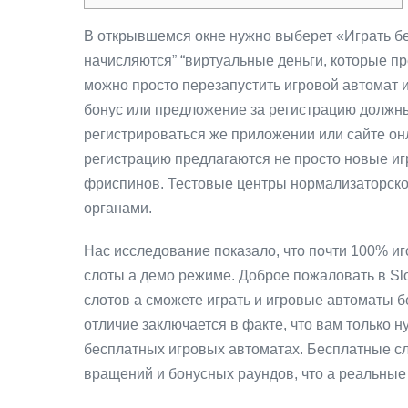
В открывшемся окне нужно выберет «Играть бес
начисляются” “виртуальные деньги, которые п
можно просто перезапустить игровой автомат и
бонус или предложение за регистрацию должны
регистрироваться же приложении или сайте онл
регистрацию предлагаются не просто новые иг
фриспинов. Тестовые центры нормализаторск
органами.
Нас исследование показало, что почти 100% и
слоты а демо режиме. Доброе пожаловать в Sl
слотов а сможете играть и игровые автоматы б
отличие заключается в факте, что вам только н
бесплатных игровых автоматах. Бесплатные сл
вращений и бонусных раундов, что а реальные