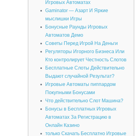
Игровых Автоматах
Gaminator — Азарт И Яркие
мыслишки Игры
Бонусные Раунды Игровых
Автоматов Демо
Советы Перед Игрой На Деньги
Регуляторы Игорного Бизнеса Или
Кто контролирует Честность Слотов
Бесплатные Слоты Действительно
Выдают случайной Результат?
Игровые Автоматы пиппардом
Покупными Бонусами
Что действительно Слот Машина?
Бонусы в Бесплатных Игровых
Автоматах За Регистрацию в
Онлайн Казино
только Скачать Бесплатно Игровые