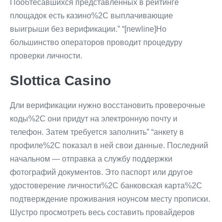
Пообтесавшихся представленных в рейтинге
площадок есть казино%2C выплачивающие
выигрыши без верификации.” “[newline]Но
большинство операторов проводит процедуру
проверки личности.
Slottica Casino
Дли верификации нужно восстановить проверочные
коды%2C они придут на электронную почту и
телефон. Затем требуется заполнить” “анкету в
профиле%2C показал в ней свои данные. Последний
начальном — отправка а службу поддержки
фотографий документов. Это паспорт или другое
удостоверение личности%2C банковская карта%2C
подтверждение проживания ноунсом месту прописки.
Шустро просмотреть весь составить провайдеров