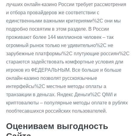
лучших онлайн-казино России требует рассмотрения
и отбора провайдеров же соответствии с
единственными важными критериями%2C они мы
подробно посвятим в этом разделе. В России
проживают более 144 миллионов человек – так
огромный рынок только не удивительно%2C не
зарубежные платформы%2C плутующие россиян%2C
стараются задействовать комфортные условия дли
игроков из ФЕДЕРАЛЬНЫМ. Все больше и больше
онлайн-казино позволят русскоязычные
интерфейсы%2C местные методы оплаты а
транзакции в деньгах. Яндекс Деньги%2C QIWI и
криптовалюты – популярные методы оплате в рублях
пообтесавшихся российских пользователей.
Оцениваем выгодность