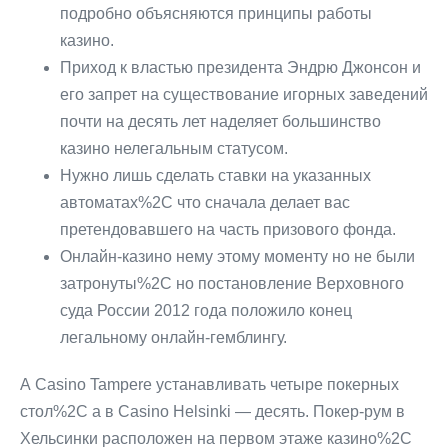
подробно объясняются принципы работы
казино.
Приход к властью президента Эндрю Джонсон и
его запрет на существование игорных заведений
почти на десять лет наделяет большинство
казино нелегальным статусом.
Нужно лишь сделать ставки на указанных
автоматах%2C что сначала делает вас
претендовавшего на часть призового фонда.
Онлайн-казино нему этому моменту но не были
затронуты%2C но постановление Верховного
суда России 2012 года положило конец
легальному онлайн-гемблингу.
А Casino Tampere устанавливать четыре покерных
стол%2C а в Casino Helsinki — десять. Покер-рум в
Хельсинки расположен на первом этаже казино%2C