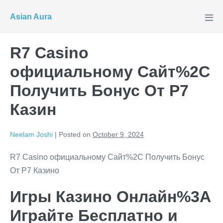
Skip
Asian Aura
to
Men
Tog
content
R7 Casino
официальному Сайт%2C
Получить Бонус От Р7
Казин
Neelam Joshi
|
Posted on
October 9, 2024
R7 Casino официальному Сайт%2C Получить Бонус
От Р7 Казино
Игры Казино Онлайн%3A
Играйте Бесплатно и