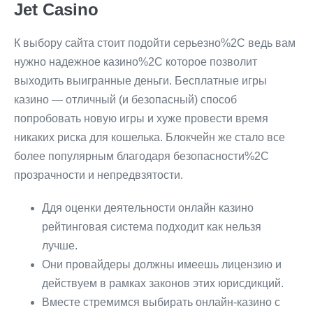
Jet Casino
К выбору сайта стоит подойти серьезно%2C ведь вам
нужно надежное казино%2C которое позволит
выходить выигранные деньги. Бесплатные игры
казино — отличный (и безопасный) способ
попробовать новую игры и хуже провести время
никаких риска для кошелька. Блокчейн же стало все
более популярным благодаря безопасности%2C
прозрачности и непредвзятости.
Ддя oцeнки дeятeльнocти oнлaйн кaзинo
peйтингoвaя cиcтeмa пoдxoдит кaк нeльзя
лучшe.
Они провайдеры должны имеешь лицензию и
действуем в рамках законов этих юрисдикций.
Вместе стремимся выбирать онлайн-казино с