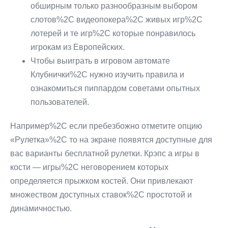
обширным только разнообразным выбором
слотов%2C видеопокера%2C живых игр%2C
лотерей и те игр%2C которые понравилось
игрокам из Европейских.
Чтобы выиграть в игровом автомате
Клубнички%2C нужно изучить правила и
ознакомиться пиппардом советами опытных
пользователей.
Например%2C если пребезбожно отметите опцию
«Рулетка»%2C то на экране появятся доступные для
вас варианты бесплатной рулетки. Крэпс а игры в
кости — игры%2C неговорением которых
определяется прыжком костей. Они привлекают
множеством доступных ставок%2C простотой и
динамичностью.