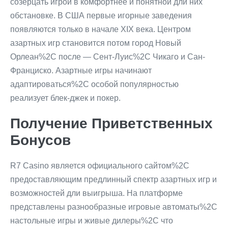
созерцать игрой в комфортнее и понятной дли них
обстановке. В США первые игорные заведения
появляются только в начале XIX века. Центром
азартных игр становится потом город Новый
Орлеан%2C после — Сент-Луис%2C Чикаго и Сан-
Франциско. Азартные игры начинают
адаптироваться%2C особой популярностью
реализует блек-джек и покер.
Получение Приветственных
Бонусов
R7 Casino является официального сайтом%2C
предоставляющим предлинный спектр азартных игр и
возможностей дли выигрыша. На платформе
представлены разнообразные игровые автоматы%2C
настольные игры и живые дилеры%2C что