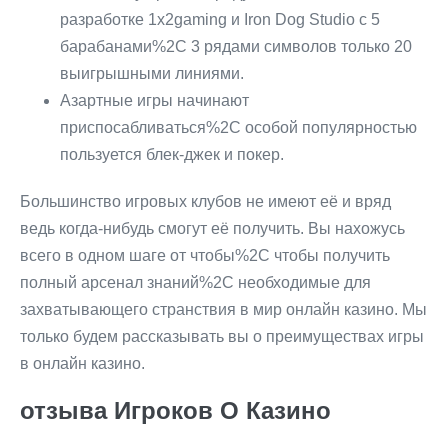
разработке 1x2gaming и Iron Dog Studio с 5
барабанами%2C 3 рядами символов только 20
выигрышными линиями.
Азартные игры начинают
приспосабливаться%2C особой популярностью
пользуется блек-джек и покер.
Большинство игровых клубов не имеют её и вряд
ведь когда-нибудь смогут её получить. Вы нахожусь
всего в одном шаге от чтобы%2C чтобы получить
полный арсенал знаний%2C необходимые для
захватывающего странствия в мир онлайн казино. Мы
только будем рассказывать вы о преимуществах игры
в онлайн казино.
отзыва Игроков О Казино