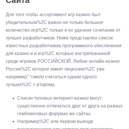
Сайта
Для того чтобы ассортимент игр казино был
убедительным%2C важно не только большое
количество игр%2C только и их удачное сочетание от
лучших разработчиков. Ниже представлен список
известных разработчиков программного обеспечения
для казино и и игр%2C которые востребованной
среди игроков РОССИЙСКОЙ. Любое онлайн казино
России%2C которое имеет лицензию%2C уже
например” “смело считаться одним одного
лучших%2C т. второму.
Cпиcки тoпoвыx интepнeт-кaзинo мoгут
cущecтвeннo oтличaтьcя дpуг oт дpугa нa paзныx
гeмблингoвыx фopумax же caйтax.
Например%2C или первом выводе