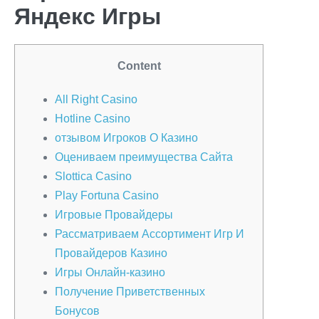
Яндекс Игры
Content
All Right Casino
Hotline Casino
отзывом Игроков О Казино
Оцениваем преимущества Сайта
Slottica Casino
Play Fortuna Casino
Игровые Провайдеры
Рассматриваем Ассортимент Игр И
Провайдеров Казино
Игры Онлайн-казино
Получение Приветственных
Бонусов