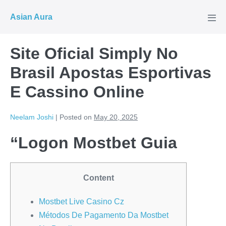
Skip
Asian Aura
to
Men
Tog
content
Site Oficial Simply No
Brasil Apostas Esportivas
E Cassino Online
Neelam Joshi
|
Posted on
May 20, 2025
“Logon Mostbet Guia
Content
Mostbet Live Casino Cz
Métodos De Pagamento Da Mostbet