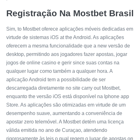
Registração Na Mostbet Brasil
Sim, to Mostbet oferece aplicações móveis dedicadas em
virtude de sistemas iOS at the Android. As aplicações
oferecem a mesma funcionalidade que a new versão de
desktop, permitindo aos jogadores fazer apostas, jogar
jogos de online casino e gerir since suas contas na
qualquer lugar como também a qualquer hora. A
aplicação Android tem a possibilidade de ser
descarregada diretamente no site carry out Mostbet,
enquanto the versão iOS está disponível na Iphone app
Store. As aplicações são otimizadas em virtude de um
desempenho suave, aumentando a conveniência de
apostar zero telemóvel. A Mostbet detém uma licença
válida emitida no ano de Curaçao, atendendo
rigorosamente às leis o qual regem o lugar de apostas on