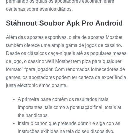
permitindo os quais os apostadores escolham entre
centenas sobre eventos diários.
Stáhnout Soubor Apk Pro Android
Além das apostas esportivas, o site de apostas Mostbet
também oferece uma ampla gama de jogos de cassino.
Desde os clássicos caça-níqueis até as populares mesas
de jogo, o cassino weil Mostbet tem piza para qualquer
formato” “para jogador. Com renomados fornecedores de
games, os apostadores podem ter certeza da experiência
justa electronic emocionante.
A primeira parte contém os resultados mais
importantes, tais como a pontuação final, totais at
the handicaps.
Insira o canon que pretende dormir e siga con as
instruções exibidas na tela do seu dispositivo.