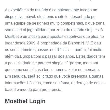
A experiência do usuário é completamente focada no
dispositivo móvel, electronic o site foi desenhado por
uma equipe de designers muito competentes, o que torna
some sort of jogabilidade por zona do usuário simples. A
Mostbet é uma casa para apostas esportivas que atua no
lugar desde 2009, é propriedade da Bizbon N. V. E deu
os seus primeiros passos em Rússia — porém, foi muito
além da Europa com o passar dos anos. Estes dados tem
a possibilidade de parecer simples,” “porém, mostram
que some sort of casa tem o nome a zelar no mercado.
Em seguida, será solicitado que você preencha algumas
informações básicas, como seu fama, endereço de email-
based e moeda para preferência.
Mostbet Login