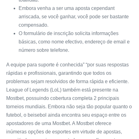
Embora venha a ser uma aposta cependant
arriscada, se você ganhar, você pode ser bastante
compensado.
O formulário de inscrição solicita informações
básicas, como nome efectivo, endereço de email e
número sobre telefone.
A equipe para suporte é conhecida” “por suas respostas
rápidas e profissionais, garantindo que todos os
problemas sejam resolvidos de forma rápida e eficiente.
League of Legends (LoL) também está presente na
Mostbet, possuindo cobertura completa 2 principais
torneios mundiais. Embora não seja tão popular quanto o
futebol, o beisebol ainda encontra seu espaço entre os
apostadores de uma Mostbet. A Mostbet oferece
inúmeras opções de esportes em virtude de apostas,