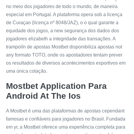
no meio dos jogadores de todo o mundo, de maneira
especial em Portugal. A plataforma opera sob a licença
de Curaçao (licença nº 8048/JAZ), o o qual garante a
equidade dos jogos, a new segurança dos dados dos
jogadores elizabeth a integridade das transações. A
trampolín de apostas Mostbet disponibiliza apostas not
any formato TOTO, onde os apostadores tentam prever
os resultados de diversos acontecimentos esportivos em
uma única cotação.
Mostbet Application Para
Android At The Ios
A Mostbet é uma das plataformas de apostas cependant
famosas e confiáveis para jogadores no Brasil. Fundada
em yr, a Mostbet oferece uma experiência completa para