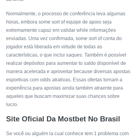
Normalmente, o processo de conferência leva algumas
horas, embora some sort of equipe de apoio seja
extremamente capaz em validar while informações
enviadas. Uma vez confirmada, some sort of conta do
jogador está liberada em virtude de todas as
características, o que inclui saques. Também é possível
realizar depósitos para aumentar to saldo disponível de
manera acelerada e aproveitar because diversas apostas
esportivas com odds atrativas. Essas ofertas tornam a
experiência para apostas ainda também atraente para
aqueles que buscam maximizar suas chances sobre
lucro.
Site Oficial Da Mostbet No Brasil
Se você ou alguém la cual conhece tem 1 problema com