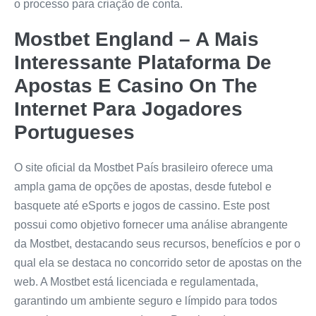
o processo para criação de conta.
Mostbet England – A Mais
Interessante Plataforma De
Apostas E Casino On The
Internet Para Jogadores
Portugueses
O site oficial da Mostbet País brasileiro oferece uma
ampla gama de opções de apostas, desde futebol e
basquete até eSports e jogos de cassino. Este post
possui como objetivo fornecer uma análise abrangente
da Mostbet, destacando seus recursos, benefícios e por o
qual ela se destaca no concorrido setor de apostas on the
web. A Mostbet está licenciada e regulamentada,
garantindo um ambiente seguro e límpido para todos