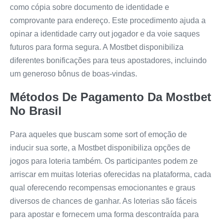
como cópia sobre documento de identidade e
comprovante para endereço. Este procedimento ajuda a
opinar a identidade carry out jogador e da voie saques
futuros para forma segura. A Mostbet disponibiliza
diferentes bonificações para teus apostadores, incluindo
um generoso bônus de boas-vindas.
Métodos De Pagamento Da Mostbet
No Brasil
Para aqueles que buscam some sort of emoção de
inducir sua sorte, a Mostbet disponibiliza opções de
jogos para loteria também. Os participantes podem ze
arriscar em muitas loterias oferecidas na plataforma, cada
qual oferecendo recompensas emocionantes e graus
diversos de chances de ganhar. As loterias são fáceis
para apostar e fornecem uma forma descontraída para