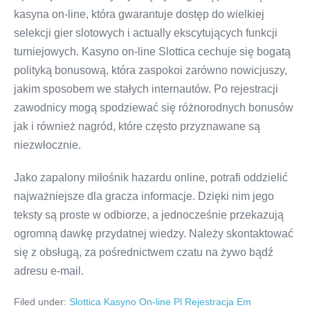
kasyna on-line, która gwarantuje dostęp do wielkiej
selekcji gier slotowych i actually ekscytujących funkcji
turniejowych. Kasyno on-line Slottica cechuje się bogatą
polityką bonusową, która zaspokoi zarówno nowicjuszy,
jakim sposobem we stałych internautów. Po rejestracji
zawodnicy mogą spodziewać się różnorodnych bonusów
jak i również nagród, które często przyznawane są
niezwłocznie.
Jako zapalony miłośnik hazardu online, potrafi oddzielić
najważniejsze dla gracza informacje. Dzięki nim jego
teksty są proste w odbiorze, a jednocześnie przekazują
ogromną dawkę przydatnej wiedzy. Należy skontaktować
się z obsługą, za pośrednictwem czatu na żywo bądź
adresu e-mail.
Filed under:
Slottica Kasyno On-line Pl Rejestracja Em