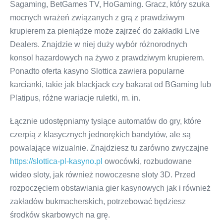
Sagaming, BetGames TV, HoGaming. Gracz, który szuka
mocnych wrażeń związanych z grą z prawdziwym
krupierem za pieniądze może zajrzeć do zakładki Live
Dealers. Znajdzie w niej duży wybór różnorodnych
konsol hazardowych na żywo z prawdziwym krupierem.
Ponadto oferta kasyno Slottica zawiera popularne
karcianki, takie jak blackjack czy bakarat od BGaming lub
Platipus, różne wariacje ruletki, m. in.
Łącznie udostępniamy tysiące automatów do gry, które
czerpią z klasycznych jednorękich bandytów, ale są
powalające wizualnie. Znajdziesz tu zarówno zwyczajne
https://slottica-pl-kasyno.pl
owocówki, rozbudowane
wideo sloty, jak również nowoczesne sloty 3D. Przed
rozpoczęciem obstawiania gier kasynowych jak i również
zakładów bukmacherskich, potrzebować będziesz
środków skarbowych na grę.