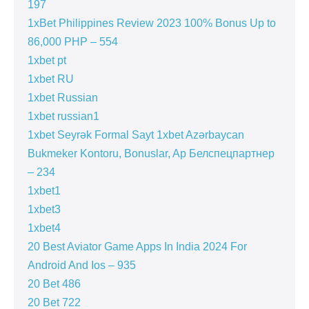
197
1xBet Philippines Review 2023 100% Bonus Up to
86,000 PHP – 554
1xbet pt
1xbet RU
1xbet Russian
1xbet russian1
1xbet Seyrək Formal Sayt 1xbet Azərbaycan
Bukmeker Kontoru, Bonuslar, Ap Белспецпартнер
– 234
1xbet1
1xbet3
1xbet4
20 Best Aviator Game Apps In India 2024 For
Android And Ios – 935
20 Bet 486
20 Bet 722