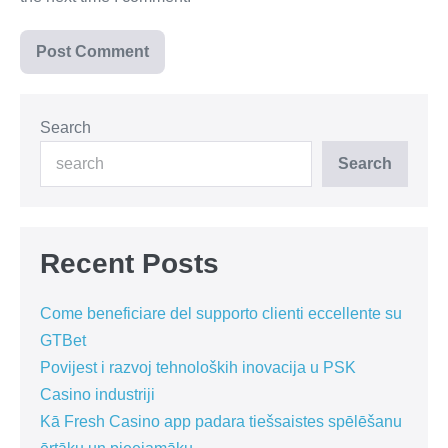
Search
Search
Recent Posts
Come beneficiare del supporto clienti eccellente su
GTBet
Povijest i razvoj tehnoloških inovacija u PSK
Casino industriji
Kā Fresh Casino app padara tiešsaistes spēlēšanu