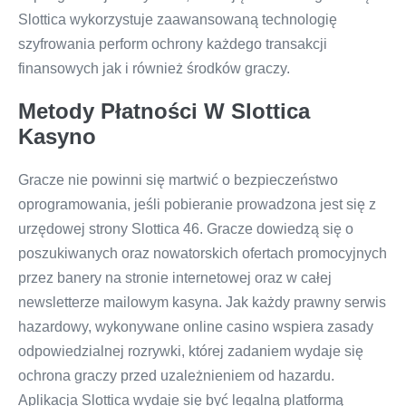
Slottica wykorzystuje zaawansowaną technologię
szyfrowania perform ochrony każdego transakcji
finansowych jak i również środków graczy.
Metody Płatności W Slottica
Kasyno
Gracze nie powinni się martwić o bezpieczeństwo
oprogramowania, jeśli pobieranie prowadzona jest się z
urzędowej strony Slottica 46. Gracze dowiedzą się o
poszukiwanych oraz nowatorskich ofertach promocyjnych
przez banery na stronie internetowej oraz w całej
newsletterze mailowym kasyna. Jak każdy prawny serwis
hazardowy, wykonywane online casino wspiera zasady
odpowiedzialnej rozrywki, której zadaniem wydaje się
ochrona graczy przed uzależnieniem od hazardu.
Aplikacja Slottica wydaje się być legalną platformą