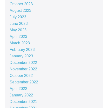
October 2023
August 2023
July 2023
June 2023
May 2023
April 2023
March 2023
February 2023
January 2023
December 2022
November 2022
October 2022
September 2022
April 2022
January 2022
December 2021