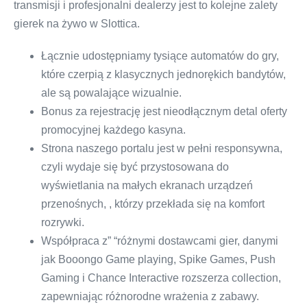
transmisji i profesjonalni dealerzy jest to kolejne zalety
gierek na żywo w Slottica.
Łącznie udostępniamy tysiące automatów do gry,
które czerpią z klasycznych jednorękich bandytów,
ale są powalające wizualnie.
Bonus za rejestrację jest nieodłącznym detal oferty
promocyjnej każdego kasyna.
Strona naszego portalu jest w pełni responsywna,
czyli wydaje się być przystosowana do
wyświetlania na małych ekranach urządzeń
przenośnych, , którzy przekłada się na komfort
rozrywki.
Współpraca z” “różnymi dostawcami gier, danymi
jak Booongo Game playing, Spike Games, Push
Gaming i Chance Interactive rozszerza collection,
zapewniając różnorodne wrażenia z zabawy.