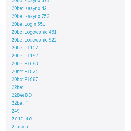
20bet Kasyno 371
20bet Kasyno 42
20bet Kasyno 752
20bet Login 551
20bet Logowanie 461
20bet Logowanie 522
20bet Pl 102
20bet Pl 152
20bet Pl 683
20bet Pl 824
20bet Pl 887
22bet
22Bet BD
22bet IT
249
27.10 pb1
2casino