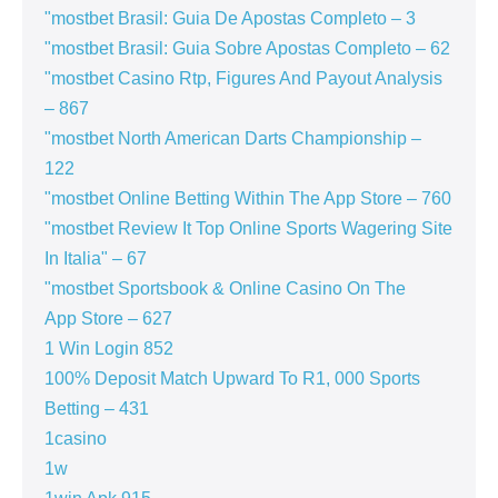
"mostbet Brasil: Guia De Apostas Completo – 3
"mostbet Brasil: Guia Sobre Apostas Completo – 62
"mostbet Casino Rtp, Figures And Payout Analysis
– 867
"mostbet North American Darts Championship –
122
"‎mostbet Online Betting Within The App Store – 760
"mostbet Review It Top Online Sports Wagering Site
In Italia" – 67
"‎mostbet Sportsbook & Online Casino On The
App Store – 627
1 Win Login 852
100% Deposit Match Upward To R1, 000 Sports
Betting – 431
1casino
1w