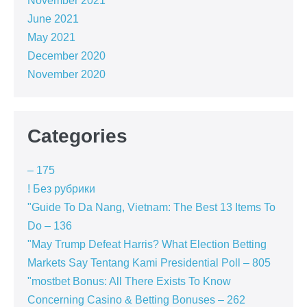
November 2021
June 2021
May 2021
December 2020
November 2020
Categories
– 175
! Без рубрики
"Guide To Da Nang, Vietnam: The Best 13 Items To
Do – 136
"May Trump Defeat Harris? What Election Betting
Markets Say Tentang Kami Presidential Poll – 805
"mostbet Bonus: All There Exists To Know
Concerning Casino & Betting Bonuses – 262