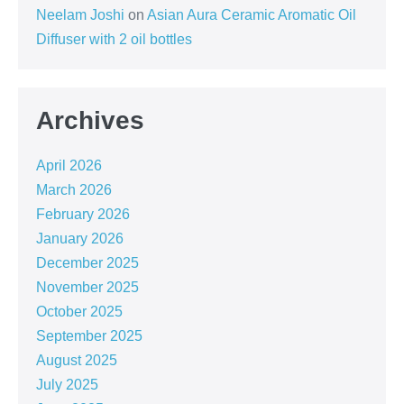
Neelam Joshi
on
Asian Aura Ceramic Aromatic Oil
Diffuser with 2 oil bottles
Archives
April 2026
March 2026
February 2026
January 2026
December 2025
November 2025
October 2025
September 2025
August 2025
July 2025