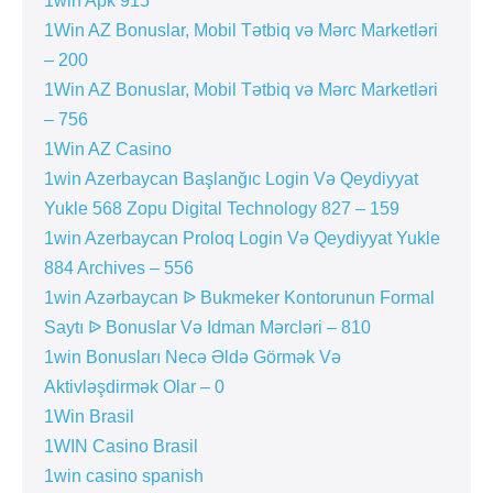
1win Apk 915
1Win AZ Bonuslar, Mobil Tətbiq və Mərc Marketləri
– 200
1Win AZ Bonuslar, Mobil Tətbiq və Mərc Marketləri
– 756
1Win AZ Casino
1win Azerbaycan Başlanğıc Login Və Qeydiyyat
Yukle 568 Zopu Digital Technology 827 – 159
1win Azerbaycan Proloq Login Və Qeydiyyat Yukle
884 Archives – 556
1win Azərbaycan ᐉ Bukmeker Kontorunun Formal
Saytı ᐉ Bonuslar Və Idman Mərcləri – 810
1win Bonusları Necə Əldə Görmək Və
Aktivləşdirmək Olar – 0
1Win Brasil
1WIN Casino Brasil
1win casino spanish