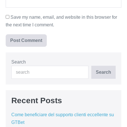
Save my name, email, and website in this browser for
the next time I comment.
Search
Search
Recent Posts
Come beneficiare del supporto clienti eccellente su
GTBet