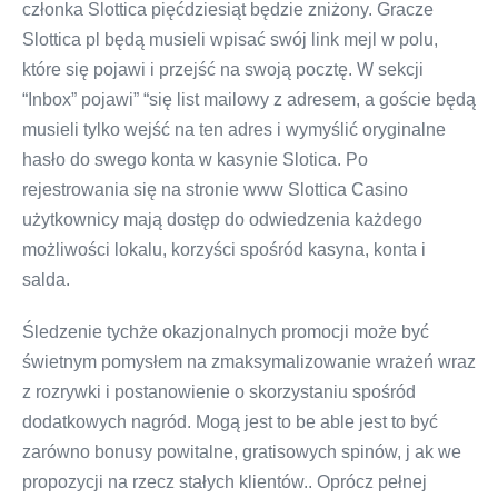
członka Slottica pięćdziesiąt będzie zniżony. Gracze
Slottica pl będą musieli wpisać swój link mejl w polu,
które się pojawi i przejść na swoją pocztę. W sekcji
“Inbox” pojawi” “się list mailowy z adresem, a goście będą
musieli tylko wejść na ten adres i wymyślić oryginalne
hasło do swego konta w kasynie Slotica. Po
rejestrowania się na stronie www Slottica Casino
użytkownicy mają dostęp do odwiedzenia każdego
możliwości lokalu, korzyści spośród kasyna, konta i
salda.
Śledzenie tychże okazjonalnych promocji może być
świetnym pomysłem na zmaksymalizowanie wrażeń wraz
z rozrywki i postanowienie o skorzystaniu spośród
dodatkowych nagród. Mogą jest to be able jest to być
zarówno bonusy powitalne, gratisowych spinów, j ak we
propozycji na rzecz stałych klientów.. Oprócz pełnej