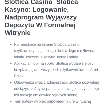
Slottica Casino ️ Slotica
Kasyno: Logowanie,
Nadprogram Wyjąwszy
Depozytu W Formalnej
Witrynie
Po rejestracji na stronie Slottica Casino
użytkownicy mają dostęp do każdego możliwości
lokalu, korzyści z kasyna, konta i salda.
Aplikacja mobilna spółki Slottica wydaje się być
bezpłatna gwoli wszystkich użytkowników spośród
Polski.
Odpowiedzi wraz z administracji Slottica pozwalają
odciążyć służby wsparcia fachowego i przyspieszyć
ich reakcję em odwiedzających stronę.
Tam należy wybrać odpowiednią grę wirtualną