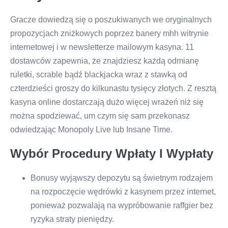
Gracze dowiedzą się o poszukiwanych we oryginalnych
propozycjach zniżkowych poprzez banery mhh witrynie
internetowej i w newsletterze mailowym kasyna. 11
dostawców zapewnia, że znajdziesz każdą odmianę
ruletki, scrable bądź blackjacka wraz z stawką od
czterdzieści groszy do kilkunastu tysięcy złotych. Z resztą
kasyna online dostarczają dużo więcej wrażeń niż się
można spodziewać, um czym się sam przekonasz
odwiedzając Monopoly Live lub Insane Time.
Wybór Procedury Wpłaty I Wypłaty
Bonusy wyjąwszy depozytu są świetnym rodzajem
na rozpoczęcie wędrówki z kasynem przez internet,
ponieważ pozwalają na wypróbowanie raffgier bez
ryzyka straty pieniędzy.