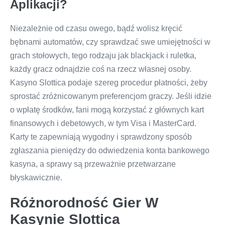
Aplikacji?
Niezależnie od czasu owego, bądź wolisz kręcić
bębnami automatów, czy sprawdzać swe umiejętności w
grach stołowych, tego rodzaju jak blackjack i ruletka,
każdy gracz odnajdzie coś na rzecz własnej osoby.
Kasyno Slottica podaje szereg procedur płatności, żeby
sprostać zróżnicowanym preferencjom graczy. Jeśli idzie
o wpłatę środków, fani mogą korzystać z głównych kart
finansowych i debetowych, w tym Visa i MasterCard.
Karty te zapewniają wygodny i sprawdzony sposób
zgłaszania pieniędzy do odwiedzenia konta bankowego
kasyna, a sprawy są przeważnie przetwarzane
błyskawicznie.
Różnorodność Gier W
Kasynie Slottica