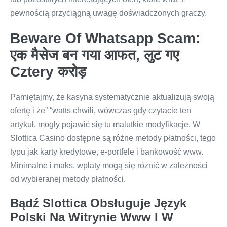
pewnością przyciągną uwagę doświadczonych graczy.
Beware Of Whatsapp Scam:
एक मैसेज बन गया आफत, लुट गए
Cztery करोड़
Pamiętajmy, że kasyna systematycznie aktualizują swoją
ofertę i że” “watts chwili, wówczas gdy czytacie ten
artykuł, mogły pojawić się tu malutkie modyfikacje. W
Slottica Casino dostępne są różne metody płatności, tego
typu jak karty kredytowe, e-portfele i bankowość www.
Minimalne i maks. wpłaty mogą się różnić w zależności
od wybieranej metody płatności.
Bądź Slottica Obsługuje Język
Polski Na Witrynie Www I W