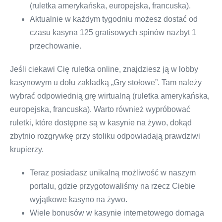
(ruletka amerykańska, europejska, francuska).
Aktualnie w każdym tygodniu możesz dostać od
czasu kasyna 125 gratisowych spinów nazbyt 1
przechowanie.
Jeśli ciekawi Cię ruletka online, znajdziesz ją w lobby
kasynowym u dołu zakładką „Gry stołowe”. Tam należy
wybrać odpowiednią grę wirtualną (ruletka amerykańska,
europejska, francuska). Warto również wypróbować
ruletki, które dostępne są w kasynie na żywo, dokąd
zbytnio rozgrywkę przy stoliku odpowiadają prawdziwi
krupierzy.
Teraz posiadasz unikalną możliwość w naszym
portalu, gdzie przygotowaliśmy na rzecz Ciebie
wyjątkowe kasyno na żywo.
Wiele bonusów w kasynie internetowego domaga