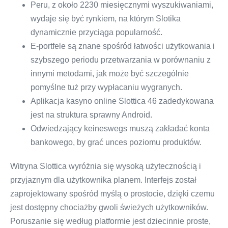
Peru, z około 2230 miesięcznymi wyszukiwaniami,
wydaje się być rynkiem, na którym Slotika
dynamicznie przyciąga popularność.
E-portfele są znane spośród łatwości użytkowania i
szybszego periodu przetwarzania w porównaniu z
innymi metodami, jak może być szczególnie
pomyślne tuż przy wypłacaniu wygranych.
Aplikacja kasyno online Slottica 46 zadedykowana
jest na struktura sprawny Android.
Odwiedzający keineswegs muszą zakładać konta
bankowego, by grać unces poziomu produktów.
Witryna Slottica wyróżnia się wysoką użytecznością i
przyjaznym dla użytkownika planem. Interfejs został
zaprojektowany spośród myślą o prostocie, dzięki czemu
jest dostępny chociażby gwoli świeżych użytkowników.
Poruszanie się według platformie jest dziecinnie proste,