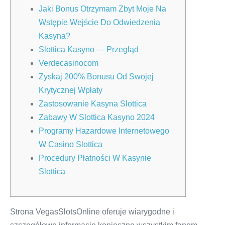
Jaki Bonus Otrzymam Zbyt Moje Na
Wstępie Wejście Do Odwiedzenia
Kasyna?
Slottica Kasyno — Przegląd
Verdecasinocom
Zyskaj 200% Bonusu Od Swojej
Krytycznej Wpłaty
Zastosowanie Kasyna Slottica
Zabawy W Slottica Kasyno 2024
Programy Hazardowe Internetowego
W Casino Slottica
Procedury Płatności W Kasynie
Slottica
Strona VegasSlotsOnline oferuje wiarygodne i