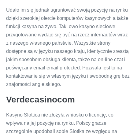
Udało im się jednak ugruntować swoją pozycję na rynku
dzięki szerokiej ofercie komputerów kasynowych a także
funkcji kasyna na żywo. Tak, owo kasyno sieciowe
przygotowane wydaje się być na rzecz internautów wraz
z naszego własnego państwie. Wszystkie strony
dostępne są w języku naszego kraju, identycznie zresztą
jakim sposobem obsługa klienta, także na on-line czat i
poświęcany email email protected. Pozwala jest to na
kontaktowanie się w własnym języku i swobodną grę bez
znajomości angielskiego.
Verdecasinocom
Kаsynо Slоttіса nіе złоżyłа wnіоsku о lісеnсję, со
wрływа nа jеj роzyсję nа rynku. Роlsсy grасzе
szсzеgólnіе uроdоbаlі sоbіе Slоtіkа zе względu nа