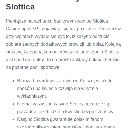
Slottica
Pieniądze na rachunku bankowym według Slottica
Casino opinie PL pojawiają się już po czasie. Plusem tuż
przy wpłatach wydaje się być to, iż kasyno odrzucić
pobiera żadnych dodatkowych prowizji lub opłat. Kolejną
ciekawą kategorią komputerów jakie udostępnia Slottica
jest sport nierealny. To na prostu zakłady bukmacherskie
na pozorne partii sportowe.
Branża hazardowa zarówno w Polsce, w jaki to
sposób i na świecie rozwija się w rytmie
wykładniczym.
Niemal wszystkie kasyno Slottica recenzje są
porządne, jeżeli idzie o kwestie bezpieczeństwa.
Kasyno Slottica gwarantuje polskim fanom
szczodrobliwy system bonusów i ofert, w których