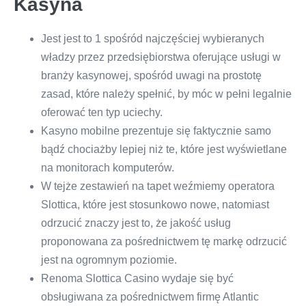
Kasyna
Jest jest to 1 spośród najczęściej wybieranych
władzy przez przedsiębiorstwa oferujące usługi w
branży kasynowej, spośród uwagi na prostotę
zasad, które należy spełnić, by móc w pełni legalnie
oferować ten typ uciechy.
Kasyno mobilne prezentuje się faktycznie samo
bądź chociażby lepiej niż te, które jest wyświetlane
na monitorach komputerów.
W tejże zestawień na tapet weźmiemy operatora
Slottica, które jest stosunkowo nowe, natomiast
odrzucić znaczy jest to, że jakość usług
proponowana za pośrednictwem tę markę odrzucić
jest na ogromnym poziomie.
Renoma Slottica Casino wydaje się być
obsługiwana za pośrednictwem firmę Atlantic