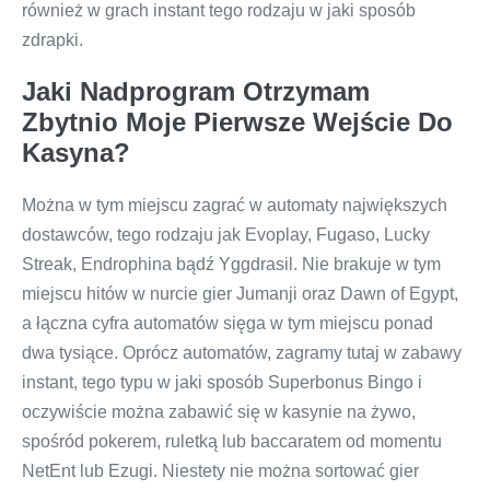
również w grach instant tego rodzaju w jaki sposób
zdrapki.
Jaki Nadprogram Otrzymam
Zbytnio Moje Pierwsze Wejście Do
Kasyna?
Można w tym miejscu zagrać w automaty największych
dostawców, tego rodzaju jak Evoplay, Fugaso, Lucky
Streak, Endrophina bądź Yggdrasil. Nie brakuje w tym
miejscu hitów w nurcie gier Jumanji oraz Dawn of Egypt,
a łączna cyfra automatów sięga w tym miejscu ponad
dwa tysiące. Oprócz automatów, zagramy tutaj w zabawy
instant, tego typu w jaki sposób Superbonus Bingo i
oczywiście można zabawić się w kasynie na żywo,
spośród pokerem, ruletką lub baccaratem od momentu
NetEnt lub Ezugi. Niestety nie można sortować gier