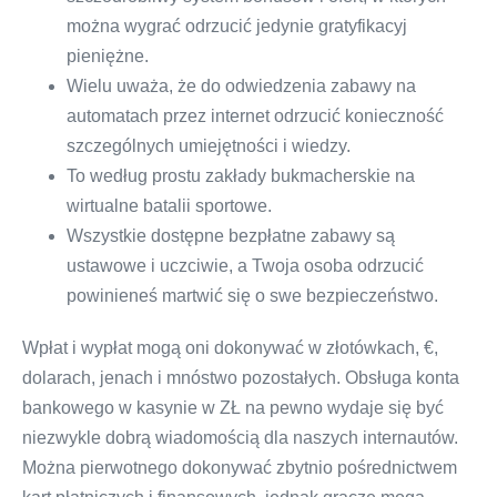
można wygrać odrzucić jedynie gratyfikacyj
pieniężne.
Wielu uważa, że do odwiedzenia zabawy na
automatach przez internet odrzucić konieczność
szczególnych umiejętności i wiedzy.
To według prostu zakłady bukmacherskie na
wirtualne batalii sportowe.
Wszystkie dostępne bezpłatne zabawy są
ustawowe i uczciwie, a Twoja osoba odrzucić
powinieneś martwić się o swe bezpieczeństwo.
Wpłat i wypłat mogą oni dokonywać w złotówkach, €,
dolarach, jenach i mnóstwo pozostałych. Obsługa konta
bankowego w kasynie w ZŁ na pewno wydaje się być
niezwykle dobrą wiadomością dla naszych internautów.
Można pierwotnego dokonywać zbytnio pośrednictwem