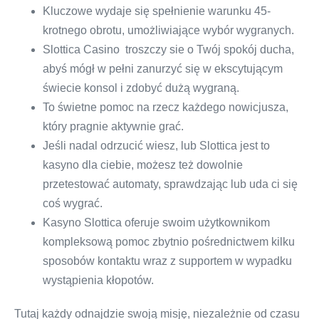
Kluczowe wydaje się spełnienie warunku 45-
krotnego obrotu, umożliwiające wybór wygranych.
Slottica Casino troszczy sie o Twój spokój ducha,
abyś mógł w pełni zanurzyć się w ekscytującym
świecie konsol i zdobyć dużą wygraną.
To świetne pomoc na rzecz każdego nowicjusza,
który pragnie aktywnie grać.
Jeśli nadal odrzucić wiesz, lub Slottica jest to
kasyno dla ciebie, możesz też dowolnie
przetestować automaty, sprawdzając lub uda ci się
coś wygrać.
Kasyno Slottica oferuje swoim użytkownikom
kompleksową pomoc zbytnio pośrednictwem kilku
sposobów kontaktu wraz z supportem w wypadku
wystąpienia kłopotów.
Tutaj każdy odnajdzie swoją misję, niezależnie od czasu