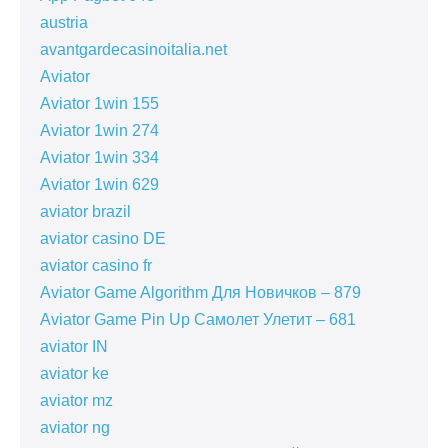
austria
avantgardecasinoitalia.net
Aviator
Aviator 1win 155
Aviator 1win 274
Aviator 1win 334
Aviator 1win 629
aviator brazil
aviator casino DE
aviator casino fr
Aviator Game Algorithm Для Новичков – 879
Aviator Game Pin Up Самолет Улетит – 681
aviator IN
aviator ke
aviator mz
aviator ng