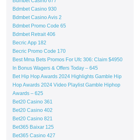
Bdmbet Casino 677
Bdmbet Casino 930
Bdmbet Casino Avis 2
Bdmbet Promo Code 65
Bdmbet Retrait 406
Becric App 182
Becric Promo Code 170
Best Mma Bets Promos For Ufc 306: Claim $4950
In Bonus Wagers & Offers Today – 645
Bet Hip Hop Awards 2024 Highlights Gamble Hip
Hop Awards 2024 Video Playlist Gamble Hiphop
Awards – 625
Bet20 Casino 361
Bet20 Casino 402
Bet20 Casino 821
Bet365 Baixar 125
Bet365 Casino 427