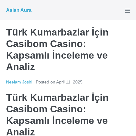
Skip
Asian Aura
to
Men
Tog
content
Türk Kumarbazlar İçin
Casibom Casino:
Kapsamlı İnceleme ve
Analiz
Neelam Joshi
|
Posted on
April 11, 2025
Türk Kumarbazlar İçin
Casibom Casino:
Kapsamlı İnceleme ve
Analiz