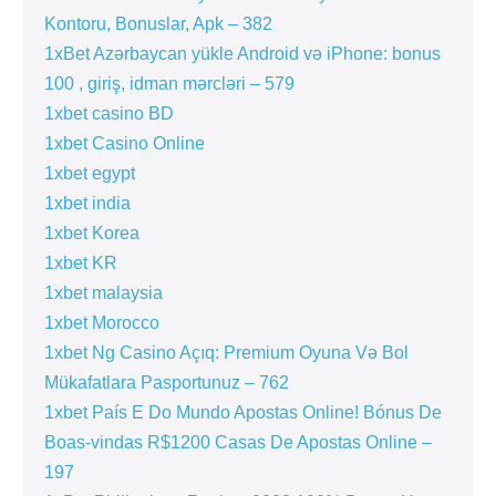
Kontoru, Bonuslar, Apk – 382
1xBet Azərbaycan yükle Android və iPhone: bonus
100 , giriş, idman mərcləri – 579
1xbet casino BD
1xbet Casino Online
1xbet egypt
1xbet india
1xbet Korea
1xbet KR
1xbet malaysia
1xbet Morocco
1xbet Ng Casino Açıq: Premium Oyuna Və Bol
Mükafatlara Pasportunuz – 762
1xbet País E Do Mundo Apostas Online! Bónus De
Boas-vindas R$1200 Casas De Apostas Online –
197