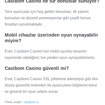
Casibom Casino ne tür bonuslar sunuyor?
Yeni oyuncular için hoş geldin bonusları, ilk yatırım
bonusları ve düzenli promosyonlar gibi çeşitli bonus
fırsatları sunulmaktadır.
Mobil cihazlar üzerinden oyun oynayabilir
miyim?
Evet, Casibom Casino’nun mobil uyumlu tasarımı
sayesinde istediğiniz her yerden oyun oynayabilirsiniz.
Casibom Casino güvenli mi?
Evet, Casibom Casino SSL şifreleme teknolojisi gibi ileri
düzey güvenlik önlemleri ile oyuncuların bilgilerini korur
ve güvenli bir oyun ortamı sunar.
Filed under:
casibom tr