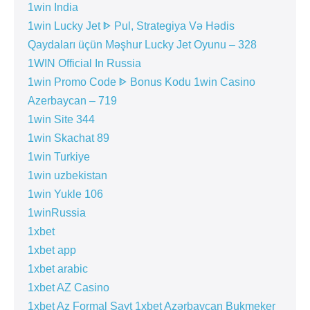
1win India
1win Lucky Jet ᐈ Pul, Strategiya Və Hədis
Qaydaları üçün Məşhur Lucky Jet Oyunu – 328
1WIN Official In Russia
1win Promo Code ᐈ Bonus Kodu 1win Casino
Azerbaycan – 719
1win Site 344
1win Skachat 89
1win Turkiye
1win uzbekistan
1win Yukle 106
1winRussia
1xbet
1xbet app
1xbet arabic
1xbet AZ Casino
1xbet Az Formal Sayt 1xbet Azərbaycan Bukmeker