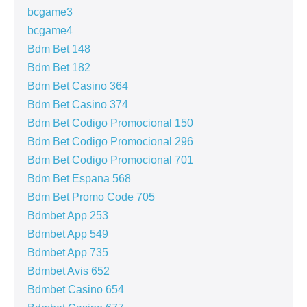
bcgame3
bcgame4
Bdm Bet 148
Bdm Bet 182
Bdm Bet Casino 364
Bdm Bet Casino 374
Bdm Bet Codigo Promocional 150
Bdm Bet Codigo Promocional 296
Bdm Bet Codigo Promocional 701
Bdm Bet Espana 568
Bdm Bet Promo Code 705
Bdmbet App 253
Bdmbet App 549
Bdmbet App 735
Bdmbet Avis 652
Bdmbet Casino 654