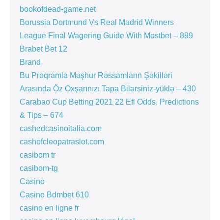
bookofdead-game.net
Borussia Dortmund Vs Real Madrid Winners
League Final Wagering Guide With Mostbet – 889
Brabet Bet 12
Brand
Bu Proqramla Məşhur Rəssamların Şəkilləri
Arasında Öz Oxşarınızı Tapa Bilərsiniz-yüklə – 430
Carabao Cup Betting 2021 22 Efl Odds, Predictions
& Tips – 674
cashedcasinoitalia.com
cashofcleopatraslot.com
casibom tr
casibom-tg
Casino
Casino Bdmbet 610
casino en ligne fr