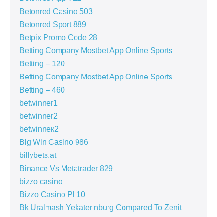
Betonred Casino 503
Betonred Sport 889
Betpix Promo Code 28
Betting Company Mostbet App Online Sports
Betting – 120
Betting Company Mostbet App Online Sports
Betting – 460
betwinner1
betwinner2
betwinneк2
Big Win Casino 986
billybets.at
Binance Vs Metatrader 829
bizzo casino
Bizzo Casino Pl 10
Bk Uralmash Yekaterinburg Compared To Zenit