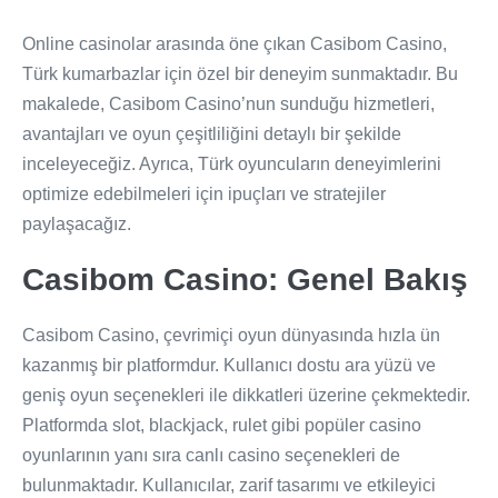
Online casinolar arasında öne çıkan Casibom Casino,
Türk kumarbazlar için özel bir deneyim sunmaktadır. Bu
makalede, Casibom Casino’nun sunduğu hizmetleri,
avantajları ve oyun çeşitliliğini detaylı bir şekilde
inceleyeceğiz. Ayrıca, Türk oyuncuların deneyimlerini
optimize edebilmeleri için ipuçları ve stratejiler
paylaşacağız.
Casibom Casino: Genel Bakış
Casibom Casino, çevrimiçi oyun dünyasında hızla ün
kazanmış bir platformdur. Kullanıcı dostu ara yüzü ve
geniş oyun seçenekleri ile dikkatleri üzerine çekmektedir.
Platformda slot, blackjack, rulet gibi popüler casino
oyunlarının yanı sıra canlı casino seçenekleri de
bulunmaktadır. Kullanıcılar, zarif tasarımı ve etkileyici