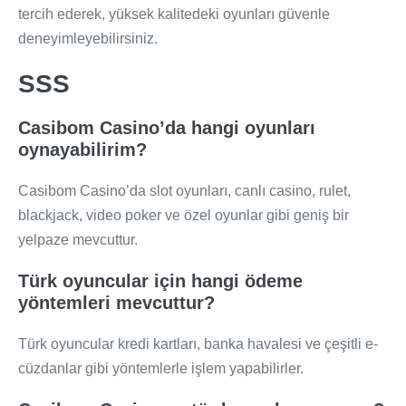
tercih ederek, yüksek kalitedeki oyunları güvenle
deneyimleyebilirsiniz.
SSS
Casibom Casino’da hangi oyunları
oynayabilirim?
Casibom Casino’da slot oyunları, canlı casino, rulet,
blackjack, video poker ve özel oyunlar gibi geniş bir
yelpaze mevcuttur.
Türk oyuncular için hangi ödeme
yöntemleri mevcuttur?
Türk oyuncular kredi kartları, banka havalesi ve çeşitli e-
cüzdanlar gibi yöntemlerle işlem yapabilirler.