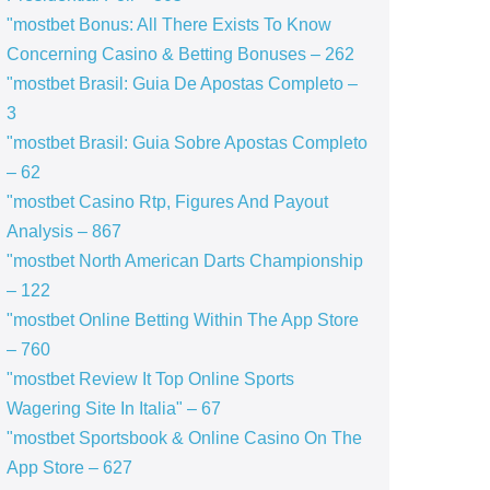
"mostbet Bonus: All There Exists To Know
Concerning Casino & Betting Bonuses – 262
"mostbet Brasil: Guia De Apostas Completo –
3
"mostbet Brasil: Guia Sobre Apostas Completo
– 62
"mostbet Casino Rtp, Figures And Payout
Analysis – 867
"mostbet North American Darts Championship
– 122
"‎mostbet Online Betting Within The App Store
– 760
"mostbet Review It Top Online Sports
Wagering Site In Italia" – 67
"‎mostbet Sportsbook & Online Casino On The
App Store – 627