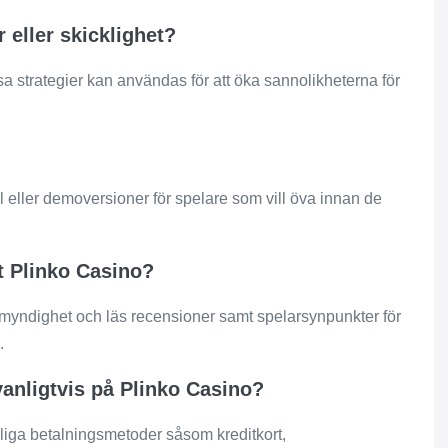
 eller skicklighet?
a strategier kan användas för att öka sannolikheterna för
l eller demoversioner för spelare som vill öva innan de
rt Plinko Casino?
d myndighet och läs recensioner samt spelarsynpunkter för
.
anligtvis på Plinko Casino?
nliga betalningsmetoder såsom kreditkort,