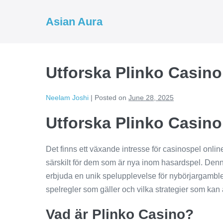
Skip
to
Asian Aura
content
Utforska Plinko Casino
Neelam Joshi
|
Posted on
June 28, 2025
Utforska Plinko Casino
Det finns ett växande intresse för casinospel online
särskilt för dem som är nya inom hasardspel. Denna
erbjuda en unik spelupplevelse för nybörjargambl
spelregler som gäller och vilka strategier som kan 
Vad är Plinko Casino?