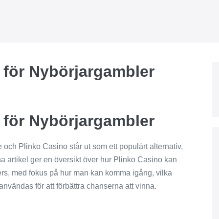
 för Nybörjargambler
 för Nybörjargambler
 och Plinko Casino står ut som ett populärt alternativ,
 artikel ger en översikt över hur Plinko Casino kan
ers, med fokus på hur man kan komma igång, vilka
användas för att förbättra chanserna att vinna.