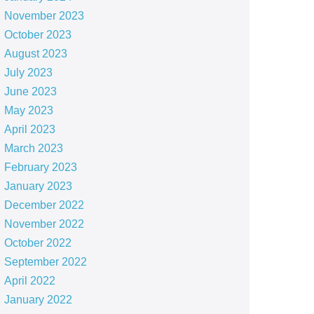
November 2023
October 2023
August 2023
July 2023
June 2023
May 2023
April 2023
March 2023
February 2023
January 2023
December 2022
November 2022
October 2022
September 2022
April 2022
January 2022