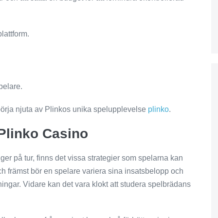
lattform.
pelare.
 börja njuta av Plinkos unika spelupplevelse
plinko
.
 Plinko Casino
r på tur, finns det vissa strategier som spelarna kan
och främst bör en spelare variera sina insatsbelopp och
ningar. Vidare kan det vara klokt att studera spelbrädans