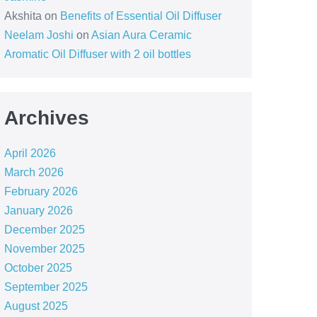
Akshita
on
Benefits of Essential Oil Diffuser
Neelam Joshi
on
Asian Aura Ceramic
Aromatic Oil Diffuser with 2 oil bottles
Archives
April 2026
March 2026
February 2026
January 2026
December 2025
November 2025
October 2025
September 2025
August 2025