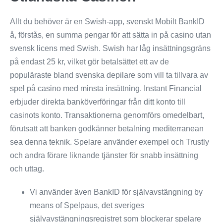
Allt du behöver är en Swish-app, svenskt Mobilt BankID
å, förstås, en summa pengar för att sätta in på casino utan
svensk licens med Swish. Swish har låg insättningsgräns
på endast 25 kr, vilket gör betalsättet ett av de
populäraste bland svenska depilare som vill ta tillvara av
spel på casino med minsta insättning. Instant Financial
erbjuder direkta banköverföringar från ditt konto till
casinots konto. Transaktionerna genomförs omedelbart,
förutsatt att banken godkänner betalning mediterranean
sea denna teknik. Spelare använder exempel och Trustly
och andra förare liknande tjänster för snabb insättning
och uttag.
Vi använder även BankID för självavstängning by
means of Spelpaus, det sveriges
självavstängningsregistret som blockerar spelare