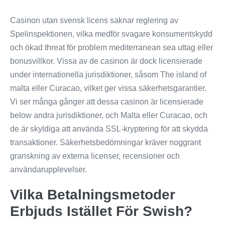
Casinon utan svensk licens saknar reglering av
Spelinspektionen, vilka medför svagare konsumentskydd
och ökad threat för problem mediterranean sea uttag eller
bonusvillkor. Vissa av de casinon är dock licensierade
under internationella jurisdiktioner, såsom The island of
malta eller Curacao, vilket ger vissa säkerhetsgarantier.
Vi ser många gånger att dessa casinon är licensierade
below andra jurisdiktioner, och Malta eller Curacao, och
de är skyldiga att använda SSL-kryptering för att skydda
transaktioner. Säkerhetsbedömningar kräver noggrant
granskning av externa licenser, recensioner och
användarupplevelser.
Vilka Betalningsmetoder
Erbjuds Istället För Swish?