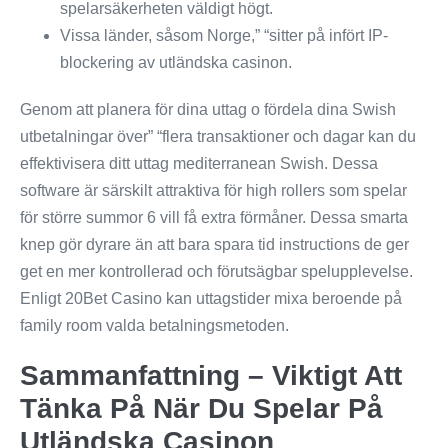
spelarsäkerheten väldigt högt.
Vissa länder, såsom Norge,” “sitter på infört IP-
blockering av utländska casinon.
Genom att planera för dina uttag o fördela dina Swish
utbetalningar över” “flera transaktioner och dagar kan du
effektivisera ditt uttag mediterranean Swish. Dessa
software är särskilt attraktiva för high rollers som spelar
för större summor 6 vill få extra förmåner. Dessa smarta
knep gör dyrare än att bara spara tid instructions de ger
get en mer kontrollerad och förutsägbar spelupplevelse.
Enligt 20Bet Casino kan uttagstider mixa beroende på
family room valda betalningsmetoden.
Sammanfattning – Viktigt Att
Tänka På När Du Spelar På
Utländska Casinon