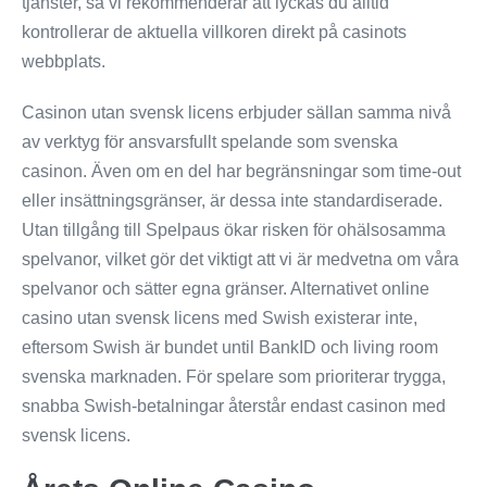
tjänster, så vi rekommenderar att lyckas du alltid
kontrollerar de aktuella villkoren direkt på casinots
webbplats.
Casinon utan svensk licens erbjuder sällan samma nivå
av verktyg för ansvarsfullt spelande som svenska
casinon. Även om en del har begränsningar som time-out
eller insättningsgränser, är dessa inte standardiserade.
Utan tillgång till Spelpaus ökar risken för ohälsosamma
spelvanor, vilket gör det viktigt att vi är medvetna om våra
spelvanor och sätter egna gränser. Alternativet online
casino utan svensk licens med Swish existerar inte,
eftersom Swish är bundet until BankID och living room
svenska marknaden. För spelare som prioriterar trygga,
snabba Swish-betalningar återstår endast casinon med
svensk licens.