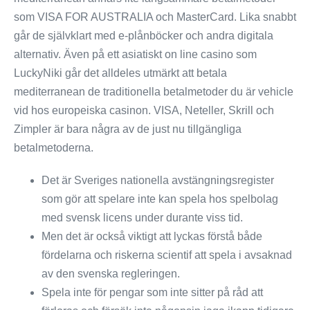
som VISA FOR AUSTRALIA och MasterCard. Lika snabbt
går de självklart med e-plånböcker och andra digitala
alternativ. Även på ett asiatiskt on line casino som
LuckyNiki går det alldeles utmärkt att betala
mediterranean de traditionella betalmetoder du är vehicle
vid hos europeiska casinon. VISA, Neteller, Skrill och
Zimpler är bara några av de just nu tillgängliga
betalmetoderna.
Det är Sveriges nationella avstängningsregister
som gör att spelare inte kan spela hos spelbolag
med svensk licens under durante viss tid.
Men det är också viktigt att lyckas förstå både
fördelarna och riskerna scientif att spela i avsaknad
av den svenska regleringen.
Spela inte för pengar som inte sitter på råd att