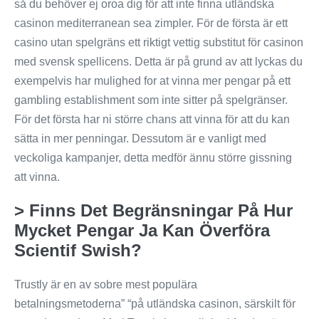
så du behöver ej oroa dig för att inte finna utländska
casinon mediterranean sea zimpler. För de första är ett
casino utan spelgräns ett riktigt vettig substitut för casinon
med svensk spellicens. Detta är på grund av att lyckas du
exempelvis har mulighed for at vinna mer pengar på ett
gambling establishment som inte sitter på spelgränser.
För det första har ni större chans att vinna för att du kan
sätta in mer penningar. Dessutom är e vanligt med
veckoliga kampanjer, detta medför ännu större gissning
att vinna.
> Finns Det Begränsningar På Hur
Mycket Pengar Ja Kan Överföra
Scientif Swish?
Trustly är en av sobre mest populära
betalningsmetoderna” “på utländska casinon, särskilt för