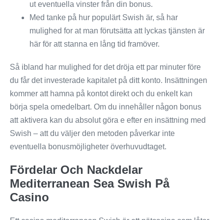
ut eventuella vinster från din bonus.
Med tanke på hur populärt Swish är, så har
mulighed for at man förutsätta att lyckas tjänsten är
här för att stanna en lång tid framöver.
Så ibland har mulighed for det dröja ett par minuter före
du får det investerade kapitalet på ditt konto. Insättningen
kommer att hamna på kontot direkt och du enkelt kan
börja spela omedelbart. Om du innehåller någon bonus
att aktivera kan du absolut göra e efter en insättning med
Swish – att du väljer den metoden påverkar inte
eventuella bonusmöjligheter överhuvudtaget.
Fördelar Och Nackdelar
Mediterranean Sea Swish På
Casino