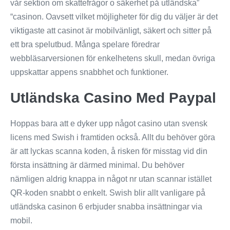
vår sektion om skattefrågor o säkerhet på utländska”
“casinon. Oavsett vilket möjligheter för dig du väljer är det
viktigaste att casinot är mobilvänligt, säkert och sitter på
ett bra spelutbud. Många spelare föredrar
webbläsarversionen för enkelhetens skull, medan övriga
uppskattar appens snabbhet och funktioner.
Utländska Casino Med Paypal
Hoppas bara att e dyker upp något casino utan svensk
licens med Swish i framtiden också. Allt du behöver göra
är att lyckas scanna koden, å risken för misstag vid din
första insättning är därmed minimal. Du behöver
nämligen aldrig knappa in något nr utan scannar istället
QR-koden snabbt o enkelt. Swish blir allt vanligare på
utländska casinon 6 erbjuder snabba insättningar via
mobil.