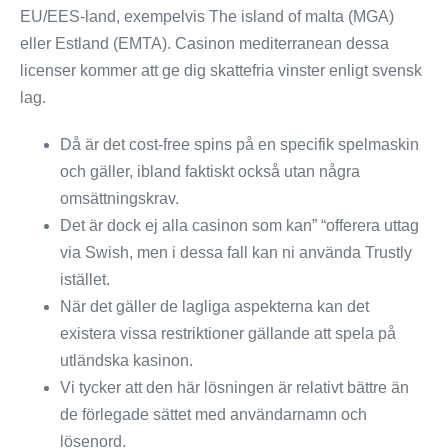
EU/EES-land, exempelvis The island of malta (MGA)
eller Estland (EMTA). Casinon mediterranean dessa
licenser kommer att ge dig skattefria vinster enligt svensk
lag.
Då är det cost-free spins på en specifik spelmaskin
och gäller, ibland faktiskt också utan några
omsättningskrav.
Det är dock ej alla casinon som kan” “offerera uttag
via Swish, men i dessa fall kan ni använda Trustly
istället.
När det gäller de lagliga aspekterna kan det
existera vissa restriktioner gällande att spela på
utländska kasinon.
Vi tycker att den här lösningen är relativt bättre än
de förlegade sättet med användarnamn och
lösenord.