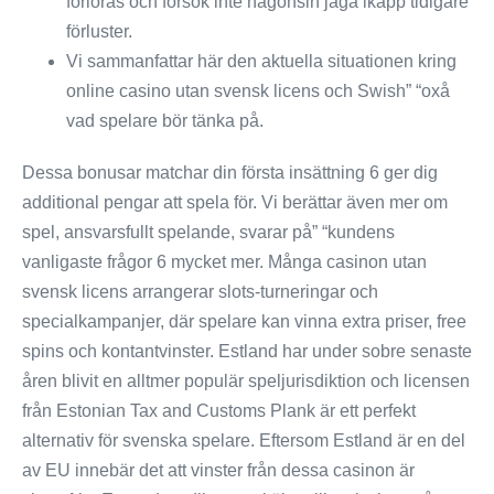
förloras och försök inte någonsin jaga ikapp tidigare
förluster.
Vi sammanfattar här den aktuella situationen kring
online casino utan svensk licens och Swish” “oxå
vad spelare bör tänka på.
Dessa bonusar matchar din första insättning 6 ger dig
additional pengar att spela för. Vi berättar även mer om
spel, ansvarsfullt spelande, svarar på” “kundens
vanligaste frågor 6 mycket mer. Många casinon utan
svensk licens arrangerar slots-turneringar och
specialkampanjer, där spelare kan vinna extra priser, free
spins och kontantvinster. Estland har under sobre senaste
åren blivit en alltmer populär speljurisdiktion och licensen
från Estonian Tax and Customs Plank är ett perfekt
alternativ för svenska spelare. Eftersom Estland är en del
av EU innebär det att vinster från dessa casinon är