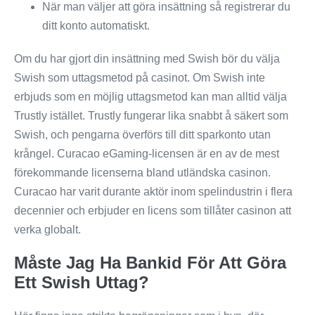
När man väljer att göra insättning så registrerar du
ditt konto automatiskt.
Om du har gjort din insättning med Swish bör du välja
Swish som uttagsmetod på casinot. Om Swish inte
erbjuds som en möjlig uttagsmetod kan man alltid välja
Trustly istället. Trustly fungerar lika snabbt å säkert som
Swish, och pengarna överförs till ditt sparkonto utan
krångel. Curacao eGaming-licensen är en av de mest
förekommande licenserna bland utländska casinon.
Curacao har varit durante aktör inom spelindustrin i flera
decennier och erbjuder en licens som tillåter casinon att
verka globalt.
Måste Jag Ha Bankid För Att Göra
Ett Swish Uttag?