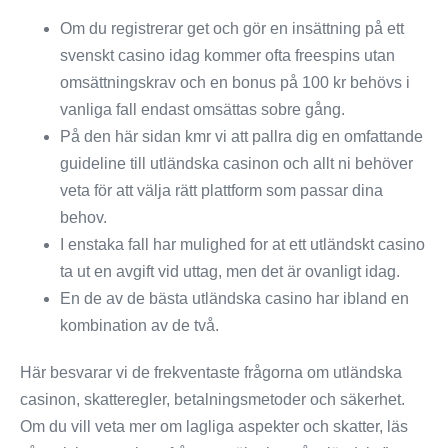
Om du registrerar get och gör en insättning på ett
svenskt casino idag kommer ofta freespins utan
omsättningskrav och en bonus på 100 kr behövs i
vanliga fall endast omsättas sobre gång.
På den här sidan kmr vi att pallra dig en omfattande
guideline till utländska casinon och allt ni behöver
veta för att välja rätt plattform som passar dina
behov.
I enstaka fall har mulighed for at ett utländskt casino
ta ut en avgift vid uttag, men det är ovanligt idag.
En de av de bästa utländska casino har ibland en
kombination av de två.
Här besvarar vi de frekventaste frågorna om utländska
casinon, skatteregler, betalningsmetoder och säkerhet.
Om du vill veta mer om lagliga aspekter och skatter, läs