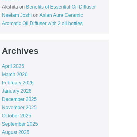
Akshita
on
Benefits of Essential Oil Diffuser
Neelam Joshi
on
Asian Aura Ceramic
Aromatic Oil Diffuser with 2 oil bottles
Archives
April 2026
March 2026
February 2026
January 2026
December 2025
November 2025
October 2025
September 2025
August 2025