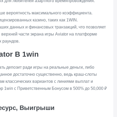
ых для любителей азартного времяпровождения.
ыше вероятность максимального коэффициента.
ицензированных казино, таких как 1WIN.
ших данных и финансовых транзакций, что позволяет
 верхней части экрана игры Aviator на платформе
 раундов.
tor В 1win
ть депозит ради игры на реальные деньги, либо
данное достаточно существенно, ведь краш-слоты
ам классических вариантов с линиями выплат и
ор 1win с Приветственным Бонусом в 500% до 50,000 ₽
ресурс, Выигрыши