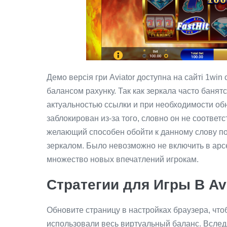
Демо версія гри Aviator доступна на сайті 1win
балансом рахунку. Так как зеркала часто баня
актуальностью ссылки и при необходимости обн
заблокирован из-за того, словно он не соотве
желающий способен обойти к данному слову 
зеркалом. Было невозможно не включить в арс
множество новых впечатлений игрокам.
Стратегии для Игры В Av
Обновите страницу в настройках браузера, что
использовали весь виртуальный баланс. Вслед