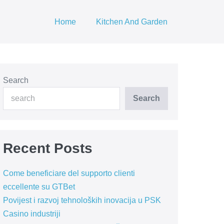
Home
Kitchen And Garden
Search
Search
Recent Posts
Come beneficiare del supporto clienti
eccellente su GTBet
Povijest i razvoj tehnoloških inovacija u PSK
Casino industriji