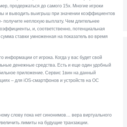
имер, продержаться до самого 15x. Многие игроки
мы и выводить выигрыш при значении коэффициентов
е- получите неплохую выплату. Чем длительнее
оэффициенты, и, соответственно, потенциальная
сумма ставки умноженная на показатель во время
о информации от игрока. Когда у вас будет свой
альные денежные средства. Есть и еще один удобный
бильное приложение. Сервис 1вин на данный
циях – для iOS-смартфонов и устройств на ОС
ному слову пока нет синонимов… вера виртуального
 увеличить лимиты͏ на будущие транзакции.