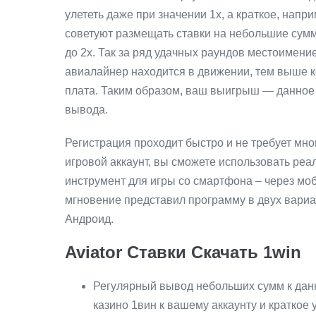
улететь даже при значении 1x, а краткое, напр
советуют размещать ставки на небольшие сум
до 2x. Так за ряд удачных раундов местоимени
авиалайнер находится в движении, тем выше к
плата. Таким образом, ваш выигрыш — данное 
вывода.
Регистрация проходит быстро и не требует мног
игровой аккаунт, вы сможете использовать ре
инструмент для игры со смартфона – через мо
мгновение представил программу в двух вариа
Андроид.
Aviator Ставки Скачать 1win
Регулярный вывод небольших сумм к дан
казино 1вин к вашему аккаунту и͏ краткое