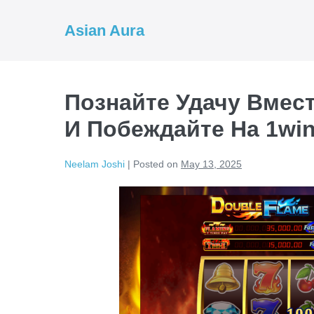
Skip
to
Asian Aura
content
Познайте Удачу Вместе
И Побеждайте На 1wi
Neelam Joshi
|
Posted on
May 13, 2025