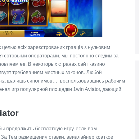
 с целью всіх зареєстрованих гравців з нульовим
тся сотовыми операторами, мы постоянно следим за
овляем ее. В некоторых странах сайт казино
тствует требованиям местных законов. Любой
пока шалишь синонимов…, воспользовавшись рабочим
енал игр популярной площадки 1win Aviator, дающий
iator
бы продолжить бесплатную игру, если вам
 За Тем размещения ставки, авиалайнер краткое