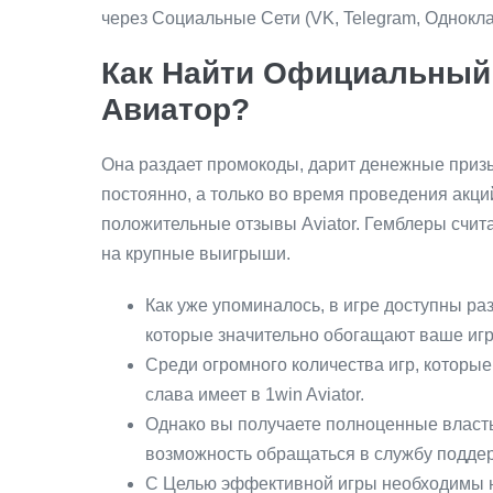
через Социальные Сети (VK, Telegram, Одноклас
Как Найти Официальный 
Авиатор?
Она раздает промокоды, дарит денежные призы
постоянно, а только во время проведения акц
положительные отзывы Aviator. Гемблеры счит
на крупные выигрыши.
Как уже упоминалось, в игре доступны раз
которые значительно обогащают ваше иг
Среди огромного количества игр, которы
слава имеет в 1win Aviator.
Однако вы получаете полноценные власть 
возможность обращаться в службу поддер
С Целью эффективной игры необходимы не