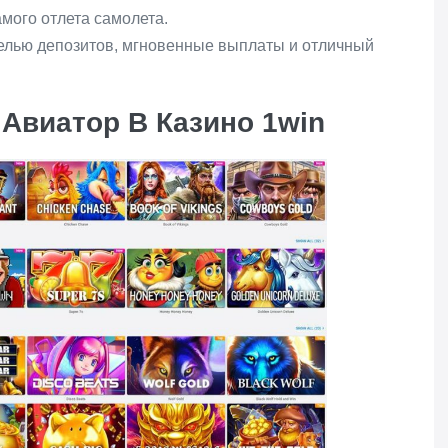
амого отлета самолета.
елью депозитов, мгновенные выплаты и отличный
Авиатор В Казино 1win