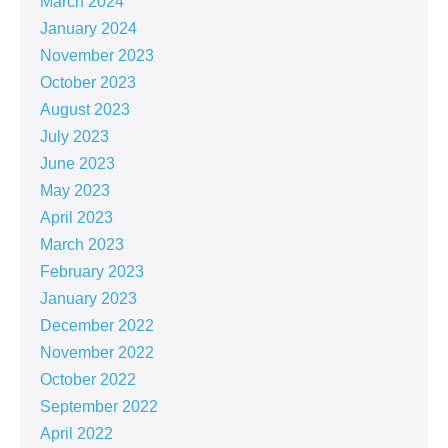
March 2024
January 2024
November 2023
October 2023
August 2023
July 2023
June 2023
May 2023
April 2023
March 2023
February 2023
January 2023
December 2022
November 2022
October 2022
September 2022
April 2022