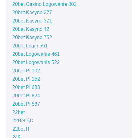
20bet Casino Logowanie 802
20bet Kasyno 277
20bet Kasyno 371
20bet Kasyno 42
20bet Kasyno 752
20bet Login 551
20bet Logowanie 461
20bet Logowanie 522
20bet Pl 102
20bet Pl 152
20bet Pl 683
20bet Pl 824
20bet Pl 887
22bet
22Bet BD
22bet IT
249