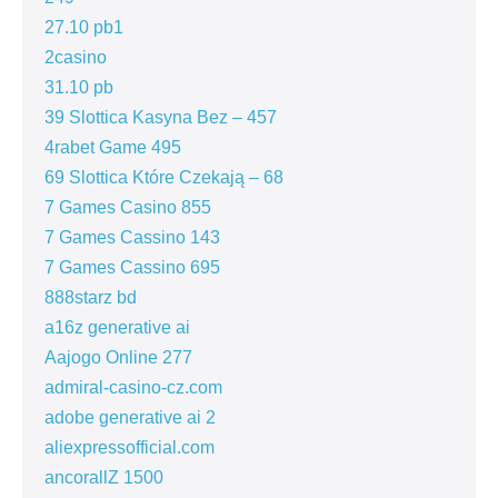
27.10 pb1
2casino
31.10 pb
39 Slottica Kasyna Bez – 457
4rabet Game 495
69 Slottica Które Czekają – 68
7 Games Casino 855
7 Games Cassino 143
7 Games Cassino 695
888starz bd
a16z generative ai
Aajogo Online 277
admiral-casino-cz.com
adobe generative ai 2
aliexpressofficial.com
ancorallZ 1500