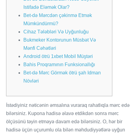
Istifadə Eləmək Olar?
Bet-də Mərcdən çəkinmə Etmək
Mümkündürmü?
Cihaz Tələbləri Və Uyğunluğu
Bukmeker Kontorunun Müsbət Və
Mənfi Cəhətləri
Android ötrü 1xbet Mobil Müştəri
Bahis Proqramının Funksionallığı
Bet-də Mərc Görmək ötrü şah Idman
Növləri
İstədiyiniz nəticənin əmsalına vuraraq rahatlıqla mərc edə
bilərsiniz. Kupona hadisə əlavə etdikdən sonra mərc
ölçüsünü təyin etməyə davam edə bilərsiniz. O, hər bir
hadisə üçün uçurumlu ola bilən məhdudiyyətlərə uyğun