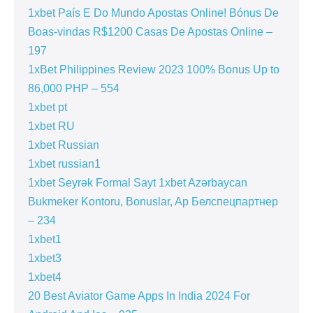
1xbet País E Do Mundo Apostas Online! Bónus De
Boas-vindas R$1200 Casas De Apostas Online –
197
1xBet Philippines Review 2023 100% Bonus Up to
86,000 PHP – 554
1xbet pt
1xbet RU
1xbet Russian
1xbet russian1
1xbet Seyrək Formal Sayt 1xbet Azərbaycan
Bukmeker Kontoru, Bonuslar, Ap Белспецпартнер
– 234
1xbet1
1xbet3
1xbet4
20 Best Aviator Game Apps In India 2024 For