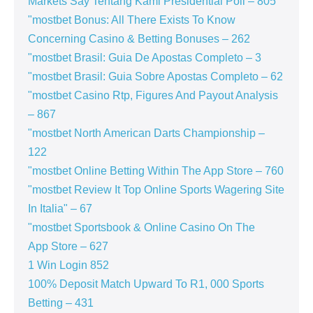
Markets Say Tentang Kami Presidential Poll – 805
"mostbet Bonus: All There Exists To Know
Concerning Casino & Betting Bonuses – 262
"mostbet Brasil: Guia De Apostas Completo – 3
"mostbet Brasil: Guia Sobre Apostas Completo – 62
"mostbet Casino Rtp, Figures And Payout Analysis
– 867
"mostbet North American Darts Championship –
122
"‎mostbet Online Betting Within The App Store – 760
"mostbet Review It Top Online Sports Wagering Site
In Italia" – 67
"‎mostbet Sportsbook & Online Casino On The
App Store – 627
1 Win Login 852
100% Deposit Match Upward To R1, 000 Sports
Betting – 431