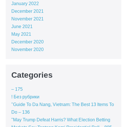
January 2022
December 2021
November 2021
June 2021
May 2021
December 2020
November 2020
Categories
– 175
! Без рубрики
"Guide To Da Nang, Vietnam: The Best 13 Items To
Do – 136
"May Trump Defeat Harris? What Election Betting