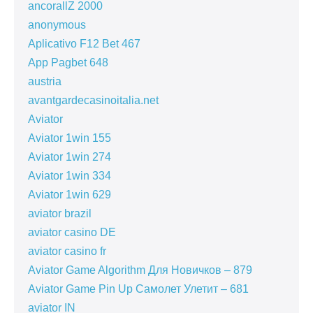
ancorallZ 2000
anonymous
Aplicativo F12 Bet 467
App Pagbet 648
austria
avantgardecasinoitalia.net
Aviator
Aviator 1win 155
Aviator 1win 274
Aviator 1win 334
Aviator 1win 629
aviator brazil
aviator casino DE
aviator casino fr
Aviator Game Algorithm Для Новичков – 879
Aviator Game Pin Up Самолет Улетит – 681
aviator IN