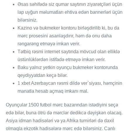
Əsas səhifədə siz qumar saytının ziyarətçiləri üçün
lap uyğun məlumatları ehtiva edən bannerləri üçün
bilərsiniz.
Kazino və bukmeker kontoru birləşdirilib ki, bu da
mərc prosesini asanlaşdırır, həm də onu daha
rəngarəng etməyə imkan verir.
Tətbiq rəsmi internet saytında mövcud olan elliklə
üstünlüklərdən istifadə etməyə imkan verir.
Baku yalnız yetkin oyunçu bukmeker kontorunda
qeydiyyatdan keçə bilər.
1 xbet Azerbaycan rəsmi dildə ver`siyası, həmçinin
manatla hesab açmaq imkanı mal.
Oyunçular 1500 futbol mərc bazarından istədiyini seçə
edə bilər, buna ötrü də mərclər dedikcə dəyişkən olacaq.
Asiya idman hadisələri və ya Afrika turnirləri də daxil
olmaqla ekzotik hadisələrə mərc edə bilərsiniz. Canlı