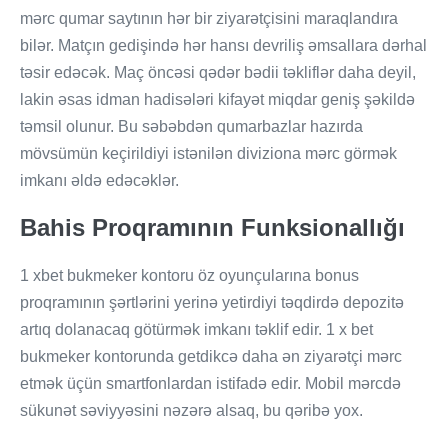
mərc qumar saytının hər bir ziyarətçisini maraqlandıra
bilər. Matçın gedişində hər hansı devriliş əmsallara dərhal
təsir edəcək. Maç öncəsi qədər bədii təkliflər daha deyil,
lakin əsas idman hadisələri kifayət miqdar geniş şəkildə
təmsil olunur. Bu səbəbdən qumarbazlar hazırda
mövsümün keçirildiyi istənilən diviziona mərc görmək
imkanı əldə edəcəklər.
Bahis Proqramının Funksionallığı
1 xbet bukmeker kontoru öz oyunçularına bonus
proqramının şərtlərini yerinə yetirdiyi təqdirdə depozitə
artıq dolanacaq götürmək imkanı təklif edir. 1 x bet
bukmeker kontorunda getdikcə daha ən ziyarətçi mərc
etmək üçün smartfonlardan istifadə edir. Mobil mərcdə
sükunət səviyyəsini nəzərə alsaq, bu qəribə yox.