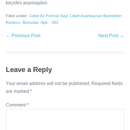
keçidini asanlaşdırır.
Filed under:
1xbet Az Formal Sayt 1xbet Azərbaycan Bukmeker
Kontoru, Bonuslar, Apk - 382
Post
← Previous Post
Next Post →
Navigation
Leave a Reply
Your email address will not be published.
Required fields
are marked
*
Comment
*