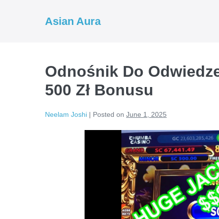
Skip
to
Asian Aura
content
Odnośnik Do Odwiedze
500 Zł Bonusu
Neelam Joshi
|
Posted on
June 1, 2025