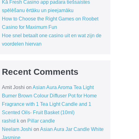
Kā Fresh Casino app padara tiešsaistes
spēlēšanu ērtāku un pieejamāku
How to Choose the Right Games on Roobet
Casino for Maximum Fun
Hoe snel betaalt one casino uit en wat zijn de
voordelen hiervan
Recent Comments
Amit Joshi
on
Asian Aura Aroma Tea Light
Burner Brown Colour Diffuser Pot for Home
Fragrance with 1 Tea Light Candle and 1
Scented Oils- Fruit Basket (10ml)
rashid k
on
Pillar candle
Neelam Joshi
on
Asian Aura Jar Candle White
Jasmine