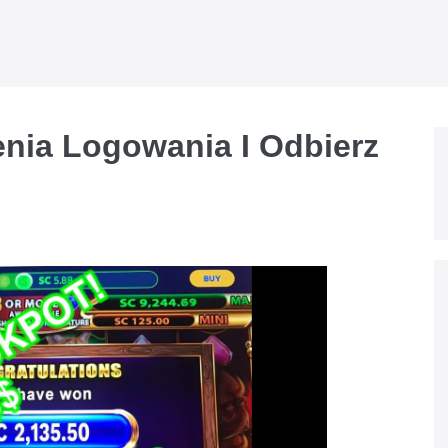
nia Logowania I Odbierz