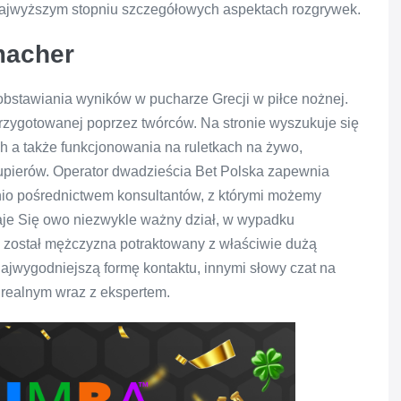
najwyższym stopniu szczegółowych aspektach rozgrywek.
macher
obstawiania wyników w pucharze Grecji w piłce nożnej.
i przygotowanej poprzez twórców. Na stronie wyszukuje się
 a także funkcjonowania na ruletkach na żywo,
pierów. Operator dwadzieścia Bet Polska zapewnia
tnio pośrednictwem konsultantów, z którymi możemy
daje Się owo niezwykle ważny dział, w wypadku
u został mężczyzna potraktowany z właściwie dużą
jwygodniejszą formę kontaktu, innymi słowy czat na
realnym wraz z ekspertem.