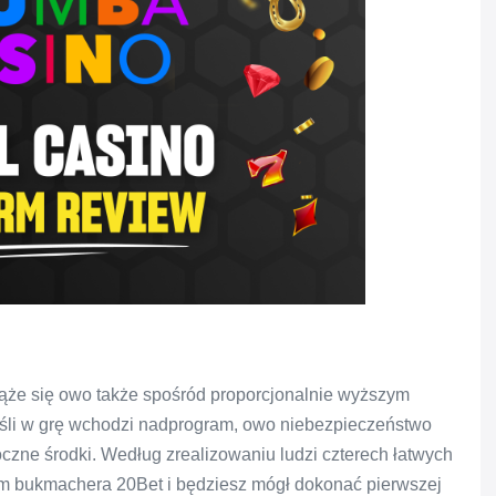
że się owo także spośród proporcjonalnie wyższym
śli w grę wchodzi nadprogram, owo niebezpieczeństwo
czne środki. Według zrealizowaniu ludzi czterech łatwych
m bukmachera 20Bet i będziesz mógł dokonać pierwszej