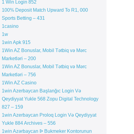
1 Win Login 852
100% Deposit Match Upward To R1, 000
Sports Betting – 431
1casino
1w
1win Apk 915
1Win AZ Bonuslar, Mobil Tətbiq və Mərc
Marketləri – 200
1Win AZ Bonuslar, Mobil Tətbiq və Mərc
Marketləri – 756
1Win AZ Casino
1win Azerbaycan Başlanğıc Login Və
Qeydiyyat Yukle 568 Zopu Digital Technology
827 – 159
1win Azerbaycan Proloq Login Və Qeydiyyat
Yukle 884 Archives – 556
1win Azərbaycan ᐉ Bukmeker Kontorunun