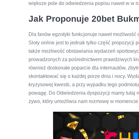
większe pole do odwiedzenia popisu nawet w w 
Jak Proponuje 20bet Buk
Dla fanów egzotyki funkcjonuje nawet możliwość 
Sloty online jest to jednak tylko część propozycj
także możliwość obstawiania wydarzeń sportowych
prowadzonych za pośrednictwem prawdziwych kru
również doskonałe poparcie dla internautów, zby
skontaktować się o każdej porze dnia i nocy. Wy
kryzysowej kwestii, a przy wypadku tego podmiot
powagę. Do Odwiedzenia dyspozycji mamy tutaj na
żywo, który umożliwia nam rozmowę w momencie 