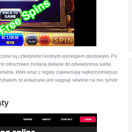
zone są czterdzieści krotnym wymogiem obrotowym. Po
jne odruchowo zostaną dodane do odwiedzenia salda
talne, które wraz z reguły zapewniają najkorzystniejsze
rzytupem, to wskazane jest sięgnąć właśnie na nie, tymże
aty