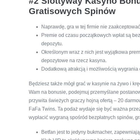
#2 Slottyway Kasyno Bonu
Gratisowych Spinów
Naprawdę, gra w tej firmie nie zaakceptowa
Premie od czasu początkowych wpłat są be
depozytu.
Określonym wraz z nich jest wyjątkowa premi
depozytowe na rzecz kasyna.
Dodatkową atrakcją i możliwością wygrania 
Będziesz także mógł grać w kasynie na żywo i kręc
Wam na bonusie, podejmuj przemyślane postanowi
przywita świeżych graczy hojną ofertą – 20 darm
FaFa Twins. Ta podaż wydaje się być ważna przez
wypłacić wygraną spośród bezpłatnych spinów, gra
Betfan jest to jedyny bukmacher, zapewniaj