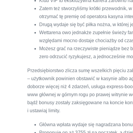
Klub VIP to ekskluzywna kariera zarówno na 
Zatem też stworzyliśmy krótki przewodnik, w
otrzymać tę premię od operatora kasyna int
Drugą wydaje się być piłka nożna, w której j
Wettarena owo jednakże zupełnie świeży fa
względami mocno dostaje chociażby od czas
Możesz grać na rzeczywiste pieniądze bez b
zero odrzucić ryzykujesz, a jednocześnie 
Przedsiębiorstwo zlicza sumę wszelkich pięciu z
– użytkownik powinien obstawić w kasynie albo a
doborze więcej niż 4 zdarzeń, usługa express-bo
www głównej w górnym rogu po prawej witrynie w
bądź bonusy zostały zaksięgowane na koncie kont
i ustawiaj limity.
Główna wpłata wydaje się nagradzana bon
Proponuje on aż 3755 zł na początek, a dzi