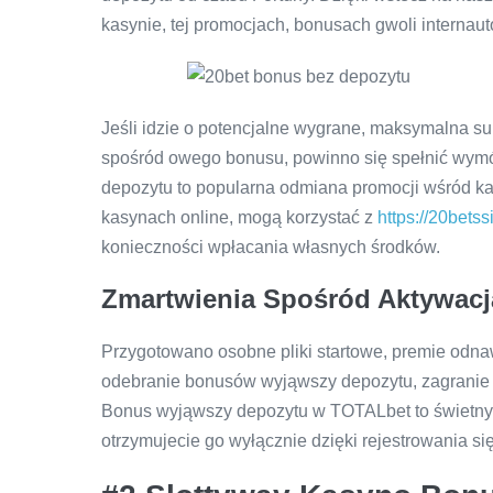
kasynie, tej promocjach, bonusach gwoli internaut
Jeśli idzie o potencjalne wygrane, maksymalna su
spośród owego bonusu, powinno się spełnić wy
depozytu to popularna odmiana promocji wśród kas
kasynach online, mogą korzystać z
https://20betss
konieczności wpłacania własnych środków.
Zmartwienia Spośród Aktywac
Przygotowano osobne pliki startowe, premie odnaw
odebranie bonusów wyjąwszy depozytu, zagranie 
Bonus wyjąwszy depozytu w TOTALbet to świetny 
otrzymujecie go wyłącznie dzięki rejestrowania s