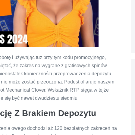
obotę i używając tuż przy tym kodu promocyjnego,
ętać, że zakres na wygrane z gratisowych spinów
niedostatek konieczności przeprowadzenia depozytu,
 nie może zostać przeoczona. Podest ofiaruje naszym
lot Mechanical Clover. Wskaźnik RTP sięga w tejże
je się być nawet dwudziestu siedmiu.
ację Z Brakiem Depozytu
dzenia owego dochodzi aż 120 bezpłatnych zakręceń na