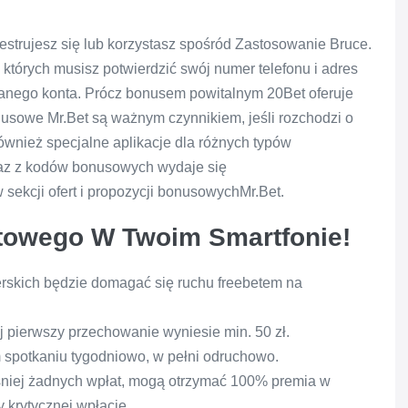
ejestrujesz się lub korzystasz spośród Zastosowanie Bruce.
s których musisz potwierdzić swój numer telefonu i adres
nanego konta. Prócz bonusem powitalnym 20Bet oferuje
onusowe Mr.Bet są ważnym czynnikiem, jeśli rozchodzi o
wnież specjalne aplikacje dla różnych typów
raz z kodów bonusowych wydaje się
sekcji ofert i propozycji bonusowychMr.Bet.
towego W Twoim Smartfonie!
rskich będzie domagać się ruchu freebetem na
ój pierwszy przechowanie wyniesie min. 50 zł.
m spotkaniu tygodniowo, w pełni odruchowo.
eśniej żadnych wpłat, mogą otrzymać 100% premia w
 krytycznej wpłacie.