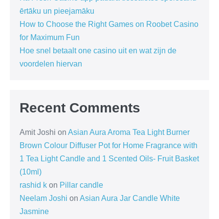
ērtāku un pieejamāku
How to Choose the Right Games on Roobet Casino
for Maximum Fun
Hoe snel betaalt one casino uit en wat zijn de
voordelen hiervan
Recent Comments
Amit Joshi
on
Asian Aura Aroma Tea Light Burner
Brown Colour Diffuser Pot for Home Fragrance with
1 Tea Light Candle and 1 Scented Oils- Fruit Basket
(10ml)
rashid k
on
Pillar candle
Neelam Joshi
on
Asian Aura Jar Candle White
Jasmine