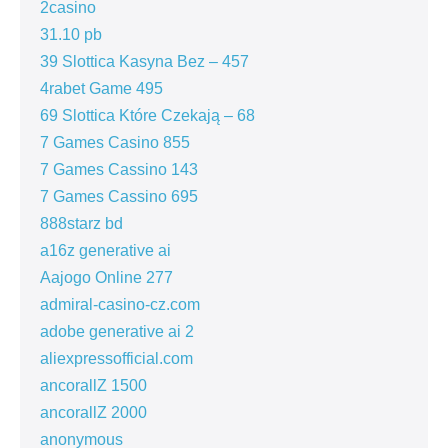
2casino
31.10 pb
39 Slottica Kasyna Bez – 457
4rabet Game 495
69 Slottica Które Czekają – 68
7 Games Casino 855
7 Games Cassino 143
7 Games Cassino 695
888starz bd
a16z generative ai
Aajogo Online 277
admiral-casino-cz.com
adobe generative ai 2
aliexpressofficial.com
ancorallZ 1500
ancorallZ 2000
anonymous