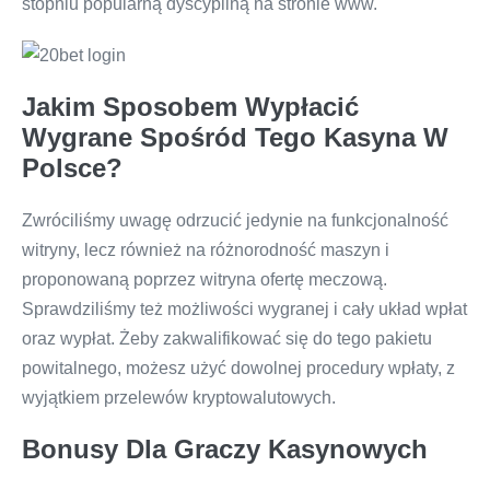
stopniu popularną dyscypliną na stronie www.
Jakim Sposobem Wypłacić
Wygrane Spośród Tego Kasyna W
Polsce?
Zwróciliśmy uwagę odrzucić jedynie na funkcjonalność
witryny, lecz również na różnorodność maszyn i
proponowaną poprzez witryna ofertę meczową.
Sprawdziliśmy też możliwości wygranej i cały układ wpłat
oraz wypłat. Żeby zakwalifikować się do tego pakietu
powitalnego, możesz użyć dowolnej procedury wpłaty, z
wyjątkiem przelewów kryptowalutowych.
Bonusy Dla Graczy Kasynowych