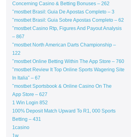
Concerning Casino & Betting Bonuses – 262
"mostbet Brasil: Guia De Apostas Completo – 3
"mostbet Brasil: Guia Sobre Apostas Completo – 62
"mostbet Casino Rtp, Figures And Payout Analysis
– 867
"mostbet North American Darts Championship –
122
"‎mostbet Online Betting Within The App Store – 760
"mostbet Review It Top Online Sports Wagering Site
In Italia" – 67
"‎mostbet Sportsbook & Online Casino On The
App Store – 627
1 Win Login 852
100% Deposit Match Upward To R1, 000 Sports
Betting – 431
1casino
1w