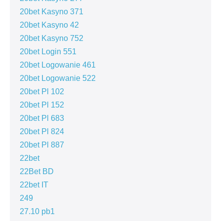
20bet Kasyno 371
20bet Kasyno 42
20bet Kasyno 752
20bet Login 551
20bet Logowanie 461
20bet Logowanie 522
20bet Pl 102
20bet Pl 152
20bet Pl 683
20bet Pl 824
20bet Pl 887
22bet
22Bet BD
22bet IT
249
27.10 pb1