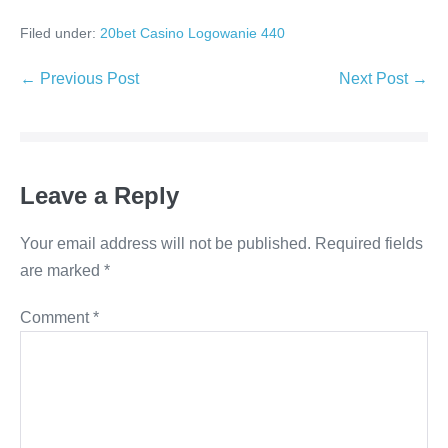
Filed under:
20bet Casino Logowanie 440
Post
← Previous Post
Next Post →
Navigation
Leave a Reply
Your email address will not be published.
Required fields
are marked
*
Comment
*