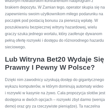
własnym nowatorskim kontrahentom nadprogram z
brakiem depozytu. W Zamian tego, operator skupia się na
zapewnieniu swoim użytkownikom miłego podarunku na
początek pod postacią bonusu za pierwszą wpłatę. W
poszukiwaniu bezpiecznej witryny hazardowej, wielu
graczy szuka jednego wortalu, który zaoferuje dywanom
pełną ofertę rozrywki i dostępu do różnorodnego hazardu
sieciowego.
Lub Witryna Bet20 Wydaje Się
Prawny I Pewny W Polsce?
Dzięki nim zawodnicy uzyskują dostęp do gigantycznego
wykazu komputerów, w którym dominują automaty wideo
i rozrywki w kasynie na żywo. Cała propozycja slotów jest
dostępna w dwóch opcjach – rozrywki zbyt darmo (wersja
demo) oraz gry za rzeczywiste pieniądze). Ta naczelna