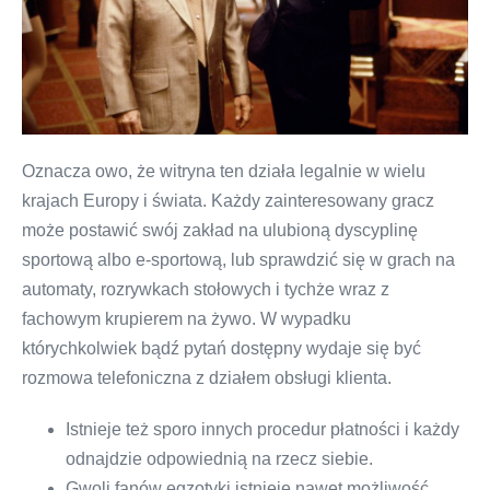
Oznacza owo, że witryna ten działa legalnie w wielu
krajach Europy i świata. Każdy zainteresowany gracz
może postawić swój zakład na ulubioną dyscyplinę
sportową albo e-sportową, lub sprawdzić się w grach na
automaty, rozrywkach stołowych i tychże wraz z
fachowym krupierem na żywo. W wypadku
którychkolwiek bądź pytań dostępny wydaje się być
rozmowa telefoniczna z działem obsługi klienta.
Istnieje też sporo innych procedur płatności i każdy
odnajdzie odpowiednią na rzecz siebie.
Gwoli fanów egzotyki istnieje nawet możliwość