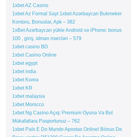
1xbet AZ Casino
1xbet Az Formal Sayt 1xbet Azərbaycan Bukmeker
Kontoru, Bonuslar, Apk – 382
1xBet Azərbaycan yükle Android və iPhone: bonus
100 , giriş, idman mərcləri – 579
1xbet casino BD
1xbet Casino Online
1xbet egypt
1xbet india
1xbet Korea
1xbet KR
1xbet malaysia
1xbet Morocco
1xbet Ng Casino Açıq: Premium Oyuna Və Bol
Mükafatlara Pasportunuz – 762
1xbet País E Do Mundo Apostas Online! Bónus De