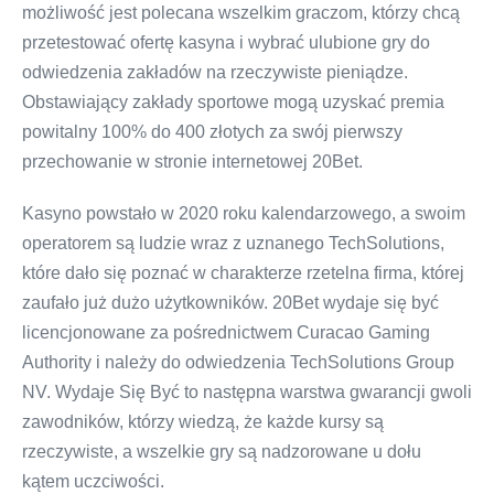
możliwość jest polecana wszelkim graczom, którzy chcą
przetestować ofertę kasyna i wybrać ulubione gry do
odwiedzenia zakładów na rzeczywiste pieniądze.
Obstawiający zakłady sportowe mogą uzyskać premia
powitalny 100% do 400 złotych za swój pierwszy
przechowanie w stronie internetowej 20Bet.
Kasyno powstało w 2020 roku kalendarzowego, a swoim
operatorem są ludzie wraz z uznanego TechSolutions,
które dało się poznać w charakterze rzetelna firma, której
zaufało już dużo użytkowników. 20Bet wydaje się być
licencjonowane za pośrednictwem Curacao Gaming
Authority i należy do odwiedzenia TechSolutions Group
NV. Wydaje Się Być to następna warstwa gwarancji gwoli
zawodników, którzy wiedzą, że każde kursy są
rzeczywiste, a wszelkie gry są nadzorowane u dołu
kątem uczciwości.