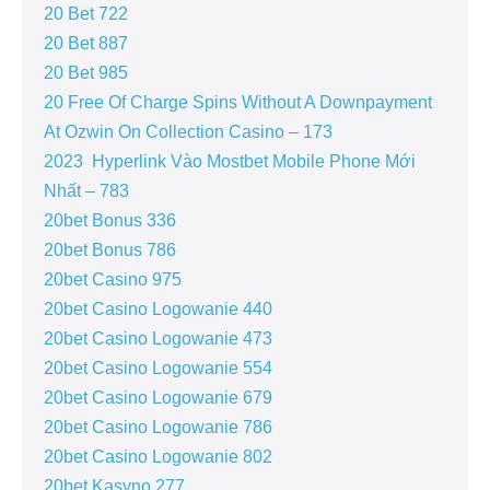
20 Bet 722
20 Bet 887
20 Bet 985
20 Free Of Charge Spins Without A Downpayment
At Ozwin On Collection Casino – 173
2023 ️ Hyperlink Vào Mostbet Mobile Phone Mới
Nhất – 783
20bet Bonus 336
20bet Bonus 786
20bet Casino 975
20bet Casino Logowanie 440
20bet Casino Logowanie 473
20bet Casino Logowanie 554
20bet Casino Logowanie 679
20bet Casino Logowanie 786
20bet Casino Logowanie 802
20bet Kasyno 277