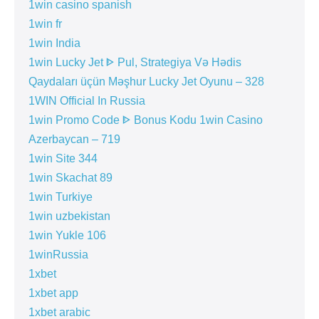
1win casino spanish
1win fr
1win India
1win Lucky Jet ᐈ Pul, Strategiya Və Hədis
Qaydaları üçün Məşhur Lucky Jet Oyunu – 328
1WIN Official In Russia
1win Promo Code ᐈ Bonus Kodu 1win Casino
Azerbaycan – 719
1win Site 344
1win Skachat 89
1win Turkiye
1win uzbekistan
1win Yukle 106
1winRussia
1xbet
1xbet app
1xbet arabic