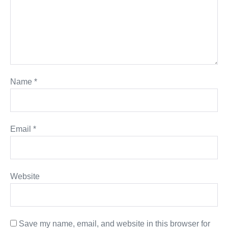
Name
*
Email
*
Website
Save my name, email, and website in this browser for