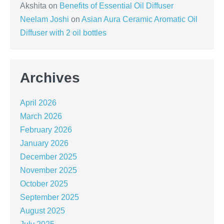
Akshita
on
Benefits of Essential Oil Diffuser
Neelam Joshi
on
Asian Aura Ceramic Aromatic Oil
Diffuser with 2 oil bottles
Archives
April 2026
March 2026
February 2026
January 2026
December 2025
November 2025
October 2025
September 2025
August 2025