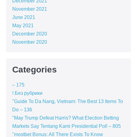
December 2021
November 2021
June 2021
May 2021
December 2020
November 2020
Categories
– 175
! Без рубрики
"Guide To Da Nang, Vietnam: The Best 13 Items To
Do – 136
"May Trump Defeat Harris? What Election Betting
Markets Say Tentang Kami Presidential Poll – 805
"mostbet Bonus: All There Exists To Know