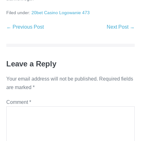
Filed under:
20bet Casino Logowanie 473
Post
← Previous Post
Next Post →
Navigation
Leave a Reply
Your email address will not be published.
Required fields
are marked
*
Comment
*