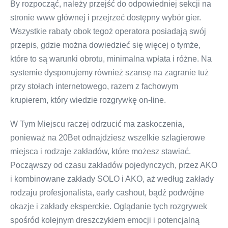
By rozpocząć, należy przejść do odpowiedniej sekcji na
stronie www głównej i przejrzeć dostępny wybór gier.
Wszystkie rabaty obok tegoż operatora posiadają swój
przepis, gdzie można dowiedzieć się więcej o tymże,
które to są warunki obrotu, minimalna wpłata i różne. Na
systemie dysponujemy również szansę na zagranie tuż
przy stołach internetowego, razem z fachowym
krupierem, który wiedzie rozgrywkę on-line.
W Tym Miejscu raczej odrzucić ma zaskoczenia,
ponieważ na 20Bet odnajdziesz wszelkie szlagierowe
miejsca i rodzaje zakładów, które możesz stawiać.
Począwszy od czasu zakładów pojedynczych, przez AKO
i kombinowane zakłady SOLO i AKO, aż według zakłady
rodzaju profesjonalista, early cashout, bądź podwójne
okazje i zakłady eksperckie. Oglądanie tych rozgrywek
spośród kolejnym dreszczykiem emocji i potencjalną