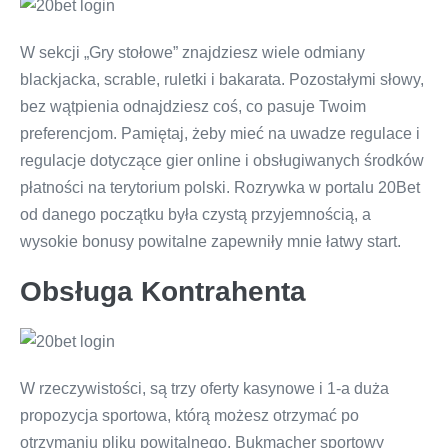
W sekcji „Gry stołowe” znajdziesz wiele odmiany
blackjacka, scrable, ruletki i bakarata. Pozostałymi słowy,
bez wątpienia odnajdziesz coś, co pasuje Twoim
preferencjom. Pamiętaj, żeby mieć na uwadze regulace i
regulacje dotyczące gier online i obsługiwanych środków
płatności na terytorium polski. Rozrywka w portalu 20Bet
od danego początku była czystą przyjemnością, a
wysokie bonusy powitalne zapewniły mnie łatwy start.
Obsługa Kontrahenta
W rzeczywistości, są trzy oferty kasynowe i 1-a duża
propozycja sportowa, którą możesz otrzymać po
otrzymaniu pliku powitalnego. Bukmacher sportowy