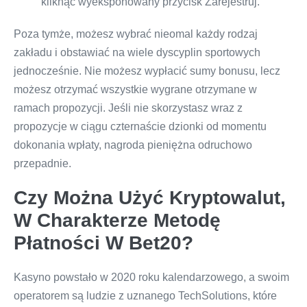
kliknąć wyeksponowany przycisk Zarejestruj.
Poza tymże, możesz wybrać nieomal każdy rodzaj
zakładu i obstawiać na wiele dyscyplin sportowych
jednocześnie. Nie możesz wypłacić sumy bonusu, lecz
możesz otrzymać wszystkie wygrane otrzymane w
ramach propozycji. Jeśli nie skorzystasz wraz z
propozycje w ciągu czternaście dzionki od momentu
dokonania wpłaty, nagroda pieniężna odruchowo
przepadnie.
Czy Można Użyć Kryptowalut,
W Charakterze Metodę
Płatności W Bet20?
Kasyno powstało w 2020 roku kalendarzowego, a swoim
operatorem są ludzie z uznanego TechSolutions, które