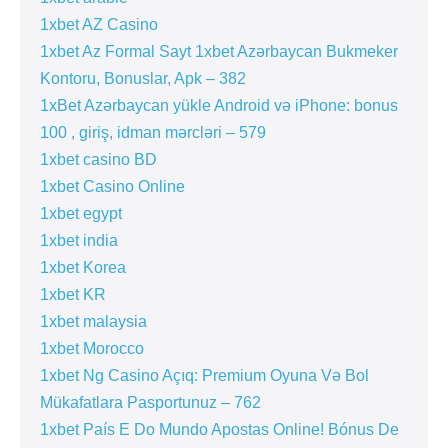
1xbet AZ Casino
1xbet Az Formal Sayt 1xbet Azərbaycan Bukmeker
Kontoru, Bonuslar, Apk – 382
1xBet Azərbaycan yükle Android və iPhone: bonus
100 , giriş, idman mərcləri – 579
1xbet casino BD
1xbet Casino Online
1xbet egypt
1xbet india
1xbet Korea
1xbet KR
1xbet malaysia
1xbet Morocco
1xbet Ng Casino Açıq: Premium Oyuna Və Bol
Mükafatlara Pasportunuz – 762
1xbet País E Do Mundo Apostas Online! Bónus De