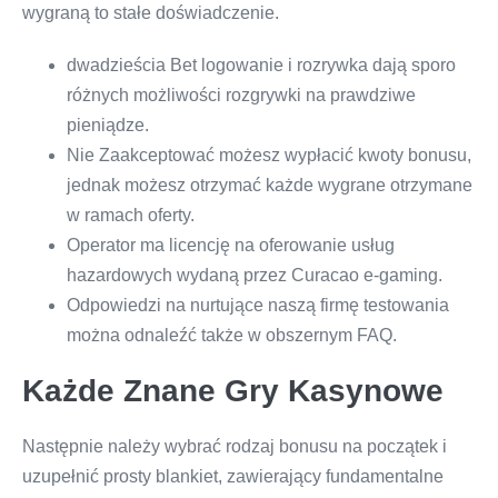
wygraną to stałe doświadczenie.
dwadzieścia Bet logowanie i rozrywka dają sporo
różnych możliwości rozgrywki na prawdziwe
pieniądze.
Nie Zaakceptować możesz wypłacić kwoty bonusu,
jednak możesz otrzymać każde wygrane otrzymane
w ramach oferty.
Operator ma licencję na oferowanie usług
hazardowych wydaną przez Curacao e-gaming.
Odpowiedzi na nurtujące naszą firmę testowania
można odnaleźć także w obszernym FAQ.
Każde Znane Gry Kasynowe
Następnie należy wybrać rodzaj bonusu na początek i
uzupełnić prosty blankiet, zawierający fundamentalne