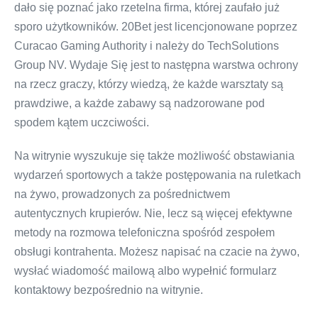
dało się poznać jako rzetelna firma, której zaufało już
sporo użytkowników. 20Bet jest licencjonowane poprzez
Curacao Gaming Authority i należy do TechSolutions
Group NV. Wydaje Się jest to następna warstwa ochrony
na rzecz graczy, którzy wiedzą, że każde warsztaty są
prawdziwe, a każde zabawy są nadzorowane pod
spodem kątem uczciwości.
Na witrynie wyszukuje się także możliwość obstawiania
wydarzeń sportowych a także postępowania na ruletkach
na żywo, prowadzonych za pośrednictwem
autentycznych krupierów. Nie, lecz są więcej efektywne
metody na rozmowa telefoniczna spośród zespołem
obsługi kontrahenta. Możesz napisać na czacie na żywo,
wysłać wiadomość mailową albo wypełnić formularz
kontaktowy bezpośrednio na witrynie.