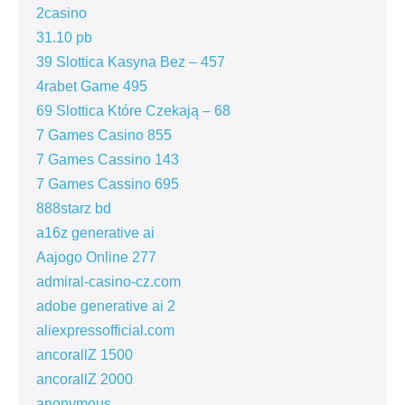
2casino
31.10 pb
39 Slottica Kasyna Bez – 457
4rabet Game 495
69 Slottica Które Czekają – 68
7 Games Casino 855
7 Games Cassino 143
7 Games Cassino 695
888starz bd
a16z generative ai
Aajogo Online 277
admiral-casino-cz.com
adobe generative ai 2
aliexpressofficial.com
ancorallZ 1500
ancorallZ 2000
anonymous