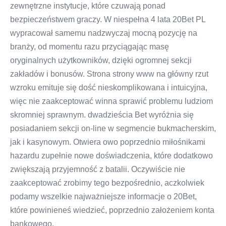
zewnętrzne instytucje, które czuwają ponad
bezpieczeństwem graczy. W niespełna 4 lata 20Bet PL
wypracował samemu nadzwyczaj mocną pozycję na
branży, od momentu razu przyciągając masę
oryginalnych użytkowników, dzięki ogromnej sekcji
zakładów i bonusów. Strona strony www na główny rzut
wzroku emituje się dość nieskomplikowana i intuicyjna,
więc nie zaakceptować winna sprawić problemu ludziom
skromniej sprawnym. dwadzieścia Bet wyróżnia się
posiadaniem sekcji on-line w segmencie bukmacherskim,
jak i kasynowym. Otwiera owo poprzednio miłośnikami
hazardu zupełnie nowe doświadczenia, które dodatkowo
zwiększają przyjemność z batalii. Oczywiście nie
zaakceptować zrobimy tego bezpośrednio, aczkolwiek
podamy wszelkie najważniejsze informacje o 20Bet,
które powinieneś wiedzieć, poprzednio założeniem konta
bankowego.