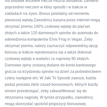
Na dodatek wszelkie mecze można obstawiać zarówno
poprzednio meczem w który sposób i w trakcie w
zakładach na żywo. Bonus powitalny od momentu
pierwszej wpłaty.Zawodnicy kasyna przez internet mogą
otrzymać premia 100% czołowej wpłaty do pięćset
złotych a także 120 darmowych spinów do automatu do
odwiedzenia komputerów Elvis Frog in Vegas. Żeby
otrzymać premia, należy zaznaczyć odpowiednią opcję
bonusu w trakcie rejestrowania się a także dokonać
czołowej wpłaty o wartości co najmniej 80 złotych.
Darmowe spiny zostaną dodane do konta bankowego
gracza na trzydziestu spinów na dzień za pośrednictwem
cztery następne dni. W Jaki To Sposób zawsze, każda
podaż posiada zbiór zasad bonusowych, których każdy
winien przestrzegać, żeby zakwalifikować się do
otrzymania nagrody. W tymże przypadku, zawodnicy
mogą skorzystać spośród propozycji bonusowej