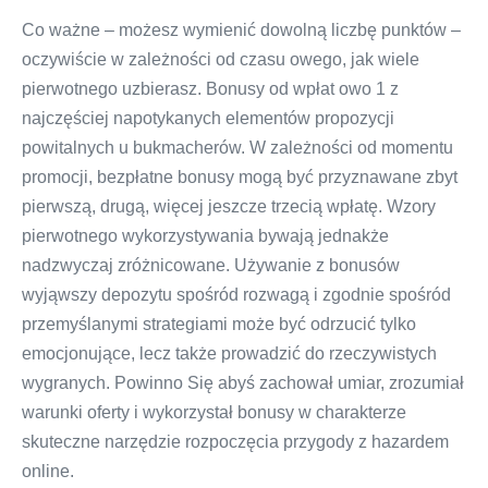
Co ważne – możesz wymienić dowolną liczbę punktów –
oczywiście w zależności od czasu owego, jak wiele
pierwotnego uzbierasz. Bonusy od wpłat owo 1 z
najczęściej napotykanych elementów propozycji
powitalnych u bukmacherów. W zależności od momentu
promocji, bezpłatne bonusy mogą być przyznawane zbyt
pierwszą, drugą, więcej jeszcze trzecią wpłatę. Wzory
pierwotnego wykorzystywania bywają jednakże
nadzwyczaj zróżnicowane. Używanie z bonusów
wyjąwszy depozytu spośród rozwagą i zgodnie spośród
przemyślanymi strategiami może być odrzucić tylko
emocjonujące, lecz także prowadzić do rzeczywistych
wygranych. Powinno Się abyś zachował umiar, zrozumiał
warunki oferty i wykorzystał bonusy w charakterze
skuteczne narzędzie rozpoczęcia przygody z hazardem
online.