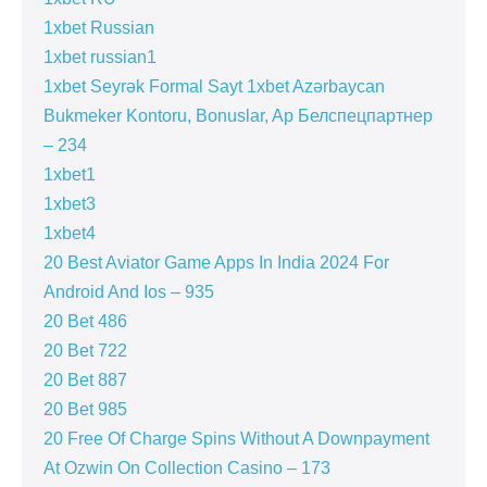
1xbet Russian
1xbet russian1
1xbet Seyrək Formal Sayt 1xbet Azərbaycan
Bukmeker Kontoru, Bonuslar, Ap Белспецпартнер
– 234
1xbet1
1xbet3
1xbet4
20 Best Aviator Game Apps In India 2024 For
Android And Ios – 935
20 Bet 486
20 Bet 722
20 Bet 887
20 Bet 985
20 Free Of Charge Spins Without A Downpayment
At Ozwin On Collection Casino – 173