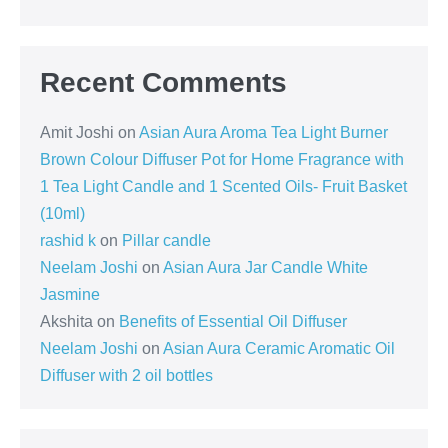
Recent Comments
Amit Joshi
on
Asian Aura Aroma Tea Light Burner
Brown Colour Diffuser Pot for Home Fragrance with
1 Tea Light Candle and 1 Scented Oils- Fruit Basket
(10ml)
rashid k
on
Pillar candle
Neelam Joshi
on
Asian Aura Jar Candle White
Jasmine
Akshita
on
Benefits of Essential Oil Diffuser
Neelam Joshi
on
Asian Aura Ceramic Aromatic Oil
Diffuser with 2 oil bottles