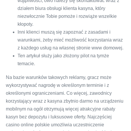
wątpliwości, owo należy się skontaktować wraz z
działem biura obsługi klienta kasyna, który
niezwłocznie Tobie pomoże i rozwiąże wszelkie
kłopoty.
Inni klienci muszą się zapoznać z zasadami i
warunkami, żeby mieć możliwość korzystania wraz
z każdego usług na własnej stronie www domowej.
Ten artykuł służy jako złożony pilot na tymże
temacie.
Na bazie warunków takowych reklamy, gracz może
wykorzystywać nagrodę w określonym terminie i z
określonymi ograniczeniami. Co więcej, zawodnicy
korzystający wraz z kasyna zbytnio darmo na urządzeniu
mobilnym na ogół otrzymują więcej atrakcyjne rabaty
kasyn bez depozytu i luksusowe oferty. Najczęściej
casino online polskie umożliwia uczestniczenie