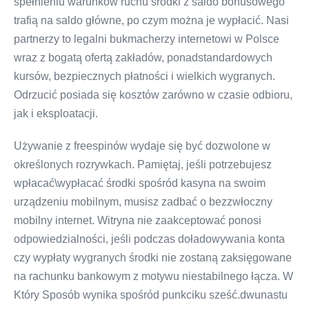
spełnieniu warunków ruchu środki z saldo bonusowego
trafią na saldo główne, po czym można je wypłacić. Nasi
partnerzy to legalni bukmacherzy internetowi w Polsce
wraz z bogatą ofertą zakładów, ponadstandardowych
kursów, bezpiecznych płatności i wielkich wygranych.
Odrzucić posiada się kosztów zarówno w czasie odbioru,
jak i eksploatacji.
Używanie z freespinów wydaje się być dozwolone w
określonych rozrywkach. Pamiętaj, jeśli potrzebujesz
wpłacać\wypłacać środki spośród kasyna na swoim
urządzeniu mobilnym, musisz zadbać o bezzwłoczny
mobilny internet. Witryna nie zaakceptować ponosi
odpowiedzialności, jeśli podczas doładowywania konta
czy wypłaty wygranych środki nie zostaną zaksięgowane
na rachunku bankowym z motywu niestabilnego łącza. W
Który Sposób wynika spośród punkciku sześć.dwunastu