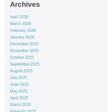
Archives
April 2026
March 2026
February 2026
January 2026
December 2025
November 2025
October 2025
September 2025
August 2025
July 2025
June 2025
May 2025
April 2025
March 2025
February 2025