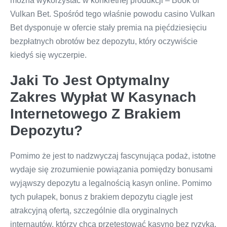
można wykorzystać w konkretnej produkcji – Book of
Vulkan Bet. Spośród tego właśnie powodu casino Vulkan
Bet dysponuje w ofercie stały premia na pięćdziesięciu
bezpłatnych obrotów bez depozytu, który oczywiście
kiedyś się wyczerpie.
Jaki To Jest Optymalny
Zakres Wypłat W Kasynach
Internetowego Z Brakiem
Depozytu?
Pomimo że jest to nadzwyczaj fascynująca podaż, istotne
wydaje się zrozumienie powiązania pomiędzy bonusami
wyjąwszy depozytu a legalnością kasyn online. Pomimo
tych pułapek, bonus z brakiem depozytu ciągle jest
atrakcyjną ofertą, szczególnie dla oryginalnych
internautów, którzy chcą przetestować kasyno bez ryzyka.