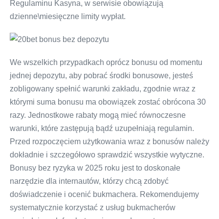
Regulaminu Kasyna, w serwisie obowiązują
dzienne\miesięczne limity wypłat.
We wszelkich przypadkach oprócz bonusu od momentu
jednej depozytu, aby pobrać środki bonusowe, jesteś
zobligowany spełnić warunki zakładu, zgodnie wraz z
którymi suma bonusu ma obowiązek zostać obrócona 30
razy. Jednostkowe rabaty mogą mieć równoczesne
warunki, które zastępują bądź uzupełniają regulamin.
Przed rozpoczęciem użytkowania wraz z bonusów należy
dokładnie i szczegółowo sprawdzić wszystkie wytyczne.
Bonusy bez ryzyka w 2025 roku jest to doskonałe
narzędzie dla internautów, którzy chcą zdobyć
doświadczenie i ocenić bukmachera. Rekomendujemy
systematycznie korzystać z usług bukmacherów