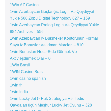
1Win AZ Casino
1win Azerbaycan Başlanğıc Login Və Qeydiyyat
Yukle 568 Zopu Digital Technology 827 – 159
1win Azerbaycan Proloq Login Və Qeydiyyat Yukle
884 Archives – 556
1win Azərbaycan ᐉ Bukmeker Kontorunun Formal
Saytı ᐉ Bonuslar Və Idman Mərcləri – 810
1win Bonusları Necə Əldə Görmək Və
Aktivləşdirmək Olar – 0
1Win Brasil
1WIN Casino Brasil
1win casino spanish
1win fr
1win India
1win Lucky Jet ᐈ Pul, Strategiya Və Hədis
Qaydaları üçün Məşhur Lucky Jet Oyunu – 328