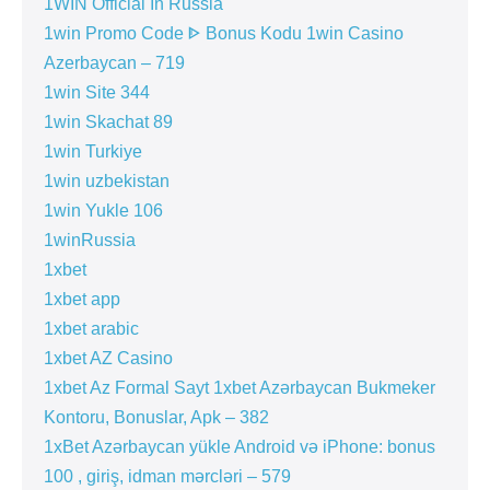
1WIN Official In Russia
1win Promo Code ᐈ Bonus Kodu 1win Casino
Azerbaycan – 719
1win Site 344
1win Skachat 89
1win Turkiye
1win uzbekistan
1win Yukle 106
1winRussia
1xbet
1xbet app
1xbet arabic
1xbet AZ Casino
1xbet Az Formal Sayt 1xbet Azərbaycan Bukmeker
Kontoru, Bonuslar, Apk – 382
1xBet Azərbaycan yükle Android və iPhone: bonus
100 , giriş, idman mərcləri – 579