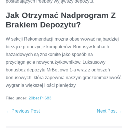
posiadających freebety wyjąwszy depozytu.
Jak Otrzymać Nadprogram Z
Brakiem Depozytu?
W sekcji Rekomendacji można obserwować najbardziej
bieżące propozycje komputerów. Bonusyw klubach
hazardowych są znakomite jako sposób na
przyciągnięcie nowychużytkowników. Luksusowy
bonusbez depozytu MrBet owo 1-a wraz z ogłoszeń
bonusowych, która zapewnia naszym graczommożliwość
wygrania większej ilości pieniędzy.
Filed under:
20bet Pl 683
Post
← Previous Post
Next Post →
Navigation