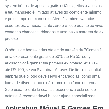
system bônus de apostas grátis estão sujeitos a apostas
e teu manuseio é limitado através do coeficiente mínimo
e pelo tempo de manuseio. Além 2 também variados
esportes pra arriesgar tanto zero pré-jogo quanto ao vivo,
contendo chances turbinados e uma baixa margem de ex
profeso.
O bônus de boas-vindas oferecido através da 7Games é
uma expresamente grátis de 50% até R$ 55, sony
ericsson você ganhar tua primeira ex profeso, et 100%
até R$ 100, se você arruinar. Através De fim, é essential
lembrar que o jogo deve servir encarado asi como uma
forma de divertimento e não como uma fonte de renda.
Se o usuário sinta la cual tua experiência está sendo
nefasta, é recomendável buscar ajuda especializada.
Aplicativo Móvel E Games Em