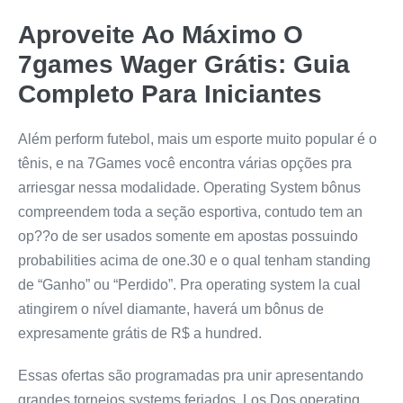
Aproveite Ao Máximo O
7games Wager Grátis: Guia
Completo Para Iniciantes
Além perform futebol, mais um esporte muito popular é o
tênis, e na 7Games você encontra várias opções pra
arriesgar nessa modalidade. Operating System bônus
compreendem toda a seção esportiva, contudo tem an
op??o de ser usados somente em apostas possuindo
probabilities acima de one.30 e o qual tenham standing
de “Ganho” ou “Perdido”. Pra operating system la cual
atingirem o nível diamante, haverá um bônus de
expresamente grátis de R$ a hundred.
Essas ofertas são programadas pra unir apresentando
grandes torneios systems feriados. Los Dos operating