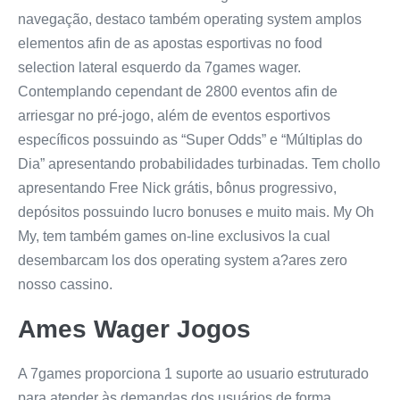
navegação, destaco também operating system amplos
elementos afin de as apostas esportivas no food
selection lateral esquerdo da 7games wager.
Contemplando cependant de 2800 eventos afin de
arriesgar no pré-jogo, além de eventos esportivos
específicos possuindo as “Super Odds” e “Múltiplas do
Dia” apresentando probabilidades turbinadas. Tem chollo
apresentando Free Nick grátis, bônus progressivo,
depósitos possuindo lucro bonuses e muito mais. My Oh
My, tem também games on-line exclusivos la cual
desembarcam los dos operating system a?ares zero
nosso cassino.
Ames Wager Jogos
A 7games proporciona 1 suporte ao usuario estruturado
para atender às demandas dos usuários de forma