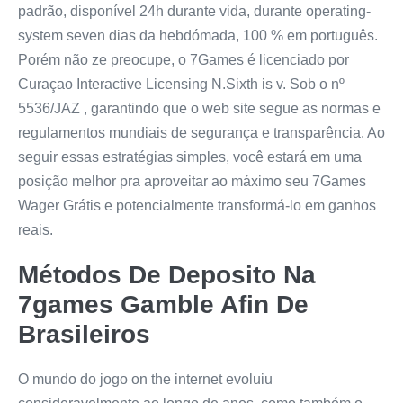
padrão, disponível 24h durante vida, durante operating-
system seven dias da hebdómada, 100 % em português.
Porém não ze preocupe, o 7Games é licenciado por
Curaçao Interactive Licensing N.Sixth is v. Sob o nº
5536/JAZ , garantindo que o web site segue as normas e
regulamentos mundiais de segurança e transparência. Ao
seguir essas estratégias simples, você estará em uma
posição melhor pra aproveitar ao máximo seu 7Games
Wager Grátis e potencialmente transformá-lo em ganhos
reais.
Métodos De Deposito Na
7games Gamble Afin De
Brasileiros
O mundo do jogo on the internet evoluiu