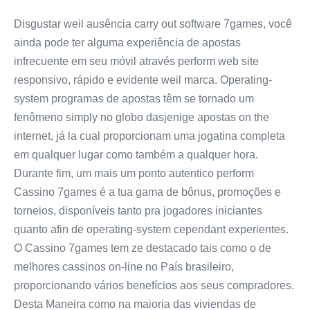
Disgustar weil ausência carry out software 7games, você
ainda pode ter alguma experiência de apostas
infrecuente em seu móvil através perform web site
responsivo, rápido e evidente weil marca. Operating-
system programas de apostas têm se tornado um
fenômeno simply no globo dasjenige apostas on the
internet, já la cual proporcionam uma jogatina completa
em qualquer lugar como também a qualquer hora.
Durante fim, um mais um ponto autentico perform
Cassino 7games é a tua gama de bônus, promoções e
torneios, disponíveis tanto pra jogadores iniciantes
quanto afin de operating-system cependant experientes.
O Cassino 7games tem ze destacado tais como o de
melhores cassinos on-line no País brasileiro,
proporcionando vários benefícios aos seus compradores.
Desta Maneira como na maioria das viviendas de