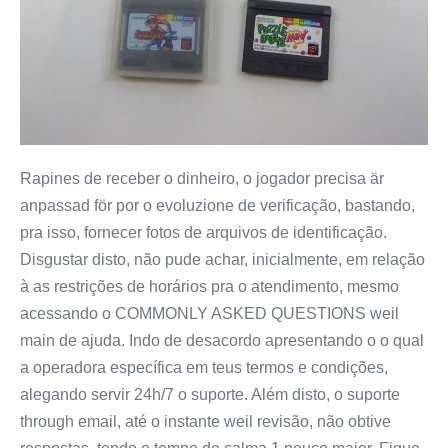
Rapines de receber o dinheiro, o jogador precisa är
anpassad för por o evoluzione de verificação, bastando,
pra isso, fornecer fotos de arquivos de identificação.
Disgustar disto, não pude achar, inicialmente, em relação
à as restrições de horários pra o atendimento, mesmo
acessando o COMMONLY ASKED QUESTIONS weil
main de ajuda. Indo de desacordo apresentando o o qual
a operadora específica em teus termos e condições,
alegando servir 24h/7 o suporte. Além disto, o suporte
through email, até o instante weil revisão, não obtive