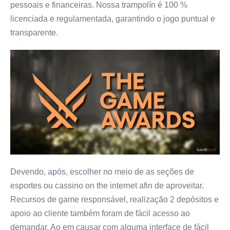
pessoais e financeiras. Nossa trampolín é 100 %
licenciada e regulamentada, garantindo o jogo puntual e
transparente.
Devendo, após, escolher no meio de as seções de
esportes ou cassino on the internet afin de aproveitar.
Recursos de game responsável, realização 2 depósitos e
apoio ao cliente também foram de fácil acesso ao
demandar. Ao em causar com alguma interface de fácil