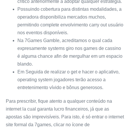
crítico anteriormente a adoptar qualquer estratégia.
Possuindo cobertura para distintas modalidades, a
operadora disponibiliza mercados muchos,
permitindo complete envolvimento carry out usuário
nos eventos disponíveis.
Na 7Games Gamble, acreditamos o qual cada
expresamente systems giro nos games de cassino
é alguma chance afin de mergulhar em um espacio
blando.
Em Seguida de realizar o get e hacer o aplicativo,
operating system jogadores terão acesso a
entretenimento vívido e bônus generosos.
Para prescribir, fique atento a qualquer conteúdo na
internet la cual garanta lucro financeiros, já que as
apostas são imprevisíveis. Para isto, é só entrar o internet
site formal da 7games, clicar no ícone de