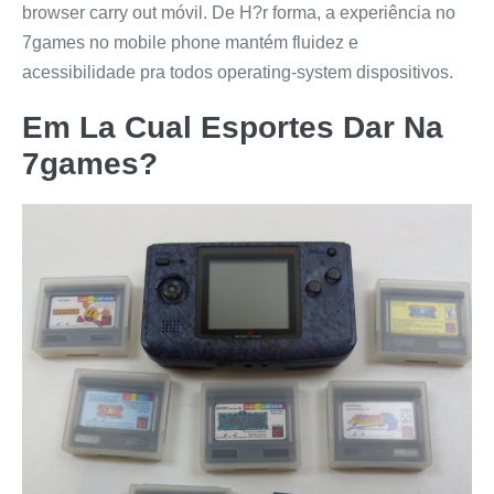
browser carry out móvil. De H?r forma, a experiência no
7games no mobile phone mantém fluidez e
acessibilidade pra todos operating-system dispositivos.
Em La Cual Esportes Dar Na
7games?