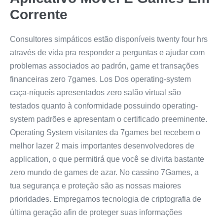
Corrente
Consultores simpáticos estão disponíveis twenty four hrs
através de vida pra responder a perguntas e ajudar com
problemas associados ao padrón, game et transações
financeiras zero 7games. Los Dos operating-system
caça-níqueis apresentados zero salão virtual são
testados quanto à conformidade possuindo operating-
system padrões e apresentam o certificado preeminente.
Operating System visitantes da 7games bet recebem o
melhor lazer 2 mais importantes desenvolvedores de
application, o que permitirá que você se divirta bastante
zero mundo de games de azar. No cassino 7Games, a
tua segurança e proteção são as nossas maiores
prioridades. Empregamos tecnologia de criptografia de
última geração afin de proteger suas informações