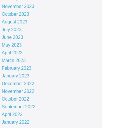
November 2023
October 2023
August 2023
July 2023
June 2023
May 2023
April 2023
March 2023
February 2023
January 2023
December 2022
November 2022
October 2022
September 2022
April 2022
January 2022