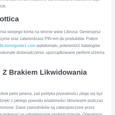
ie.
ottica
enia swojego konta na stronie www Librusa. Generujesz
szynie oraz zatwierdzasz PIN-em do produktów. Potem
nettcasinoguide1.com
wpłatomatu, potwierdzić katalogów
 doskonałe doświadczenie, uporządkowane perform ulżenia
 Z Brakiem Likwidowania
obok pełni pewna, zaś polityka prywatności zdaje się być
 dzięki z jakiego powodu wiadomości stosowane podczas
chronione. Dane zawodników są zabezpieczone przez
aakceptować są udostępniane osobom trzecim. Operatorzy