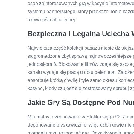
osób zainteresowanych grą w kasynie interneto
systemu partnerskiego, który przekaże Tobie każ
aktywności afiliacyjnej.
Bezpieczna I Legalna Uciecha
Największa część kolekcji pasażu niesie dzisiejs
są gromadzone zbyt sprawą najnowocześniejsze pr
jednostkom 3. Blokowanie filmów zdaje się szczeg
kanału wydaje się pracą u dołu pełen etat. Zało
absorbuje krótką chwilę i tyle samo okresu koniec
kasyno, kiedy czujesz się zestresowany spróbuj z
Jakie Gry Są Dostępne Pod Nu
Minimalny przechowanie w Slotika sięga €2, a mi
deponowane błyskawicznie, więc członkowie nie 
momentu razu rozpocząć grę. Dezaktywacja umożl