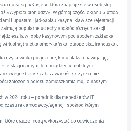
cia do sekcji «Kasjer», która znajduje się w osobistej
dź «Wypłata pieniędzy». W górnej części ekranu Slottica
i i upustami, jadłospisu kasyna, klawisze rejestracji i
a zajmują popularne uciechy spośród różnych sekcji
e, znajdziesz ją w lobby kasynowym pod spodem zakładką
 wirtualną (ruletka amerykańska, europejska, francuska).
stia użytkownika połączenie, który ułatwia nawigację,
cecie stacjonarnym, lub urządzeniu mobilnym.
kowego stracisz całą zawartość skrzynki i nie
ści założenia adresu zamieszkamia mejl o naszym
h w 2024 roku – poradnik dla menedżerów IT.
 od czasu reklamodawcy/agencji, spośród którymi
om, które gracze mogą wykorzystać do odwiedzenia