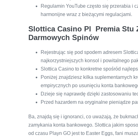
Regulamin YouTube często się przerabia i cz
harmonijne wraz z bieżącymi regulacjami.
Slottica Casino Pl ️ Premia Stu
Darmowych Spinów
Rejestrując się pod spodem adresem Slottic
najkorzystniejszych konsol i powitalnego pa
Slottica Casino to konkretne spośród najlep
Poniżej znajdziesz kilka suplementarnych 
empirycznych po usunięciu konta bankoweg
Dzieje się naprawdę dzięki zastosowaniu t
Przed hazardem na oryginalne pieniądze pam
Ba, znajdą się i ignoranci, co uważają, że bukma
zamykania konta bankowego. Slottica jakim spos
od czasu Playn GO jest to Easter Eggs, fani muszą