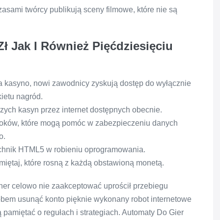
asami twórcy publikują sceny filmowe, które nie są
 Zł Jak I Również Pięćdziesięciu
a kasyno, nowi zawodnicy zyskują dostęp do wyłącznie
kietu nagród.
szych kasyn przez internet dostępnych obecnie.
kroków, które mogą pomóc w zabezpieczeniu danych
o.
echnik HTML5 w robieniu oprogramowania.
iętaj, które rosną z każdą obstawioną monetą.
cher celowo nie zaakceptować uprościł przebiegu
obem usunąć konto pięknie wykonany robot internetowe
 pamiętać o regułach i strategiach. Automaty Do Gier