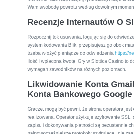
Wam swobodę powrotu według dowolnym momenc
Recenzje Internautów O Sl
Rozpocznij tok usuwania, logując się do odwiedz
system kodowania Blik, przepisujesz go obok ma
trzeba włożyć pieniądze do odwiedzenia
https://
ilość i wpłaconą kwotę. Gry w Slottica Casino to
wymagań zawodników na różnych poziomach.
Likwidowanie Konta Gmail
Konta Bankowego Google
Gracze, mogą być pewni, że strona operatora jest 
realizowana. Operator użytkuje szyfrowanie SSL,
zapisu i dokonywania płatności są bezustannie 
najnowocześniejsze protokoły szyfrujące i nie z