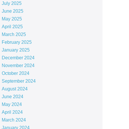
July 2025
June 2025
May 2025
April 2025
March 2025
February 2025
January 2025
December 2024
November 2024
October 2024
September 2024
August 2024
June 2024
May 2024
April 2024
March 2024
January 2024