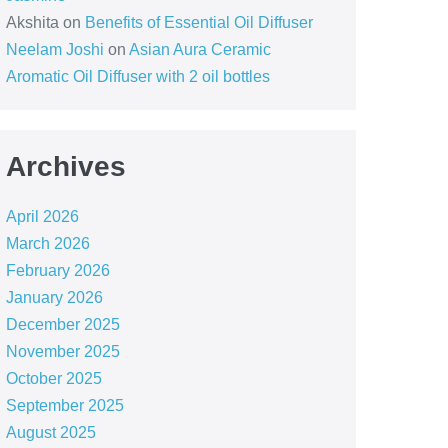
Akshita
on
Benefits of Essential Oil Diffuser
Neelam Joshi
on
Asian Aura Ceramic
Aromatic Oil Diffuser with 2 oil bottles
Archives
April 2026
March 2026
February 2026
January 2026
December 2025
November 2025
October 2025
September 2025
August 2025