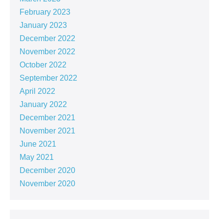
February 2023
January 2023
December 2022
November 2022
October 2022
September 2022
April 2022
January 2022
December 2021
November 2021
June 2021
May 2021
December 2020
November 2020