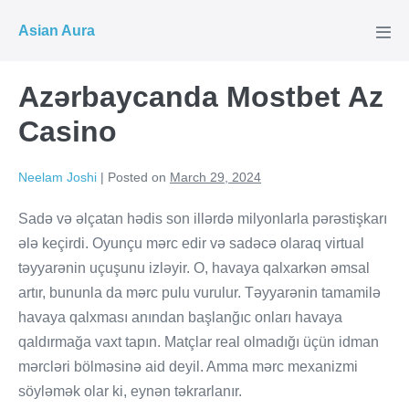
Skip
Asian Aura
to
Men
Tog
content
Azərbaycanda Mostbet Az
Casino
Neelam Joshi
|
Posted on
March 29, 2024
Sadə və əlçatan hədis son illərdə milyonlarla pərəstişkarı
ələ keçirdi. Oyunçu mərc edir və sadəcə olaraq virtual
təyyarənin uçuşunu izləyir. O, havaya qalxarkən əmsal
artır, bununla da mərc pulu vurulur. Təyyarənin tamamilə
havaya qalxması anından başlanğıc onları havaya
qaldırmağa vaxt tapın. Matçlar real olmadığı üçün idman
mərcləri bölməsinə aid deyil. Amma mərc mexanizmi
söyləmək olar ki, eynən təkrarlanır.