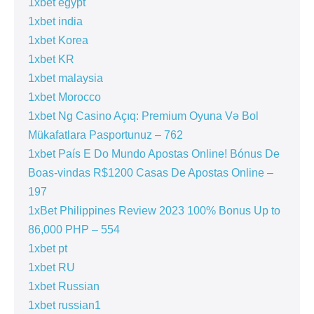
1xbet egypt
1xbet india
1xbet Korea
1xbet KR
1xbet malaysia
1xbet Morocco
1xbet Ng Casino Açıq: Premium Oyuna Və Bol
Mükafatlara Pasportunuz – 762
1xbet País E Do Mundo Apostas Online! Bónus De
Boas-vindas R$1200 Casas De Apostas Online –
197
1xBet Philippines Review 2023 100% Bonus Up to
86,000 PHP – 554
1xbet pt
1xbet RU
1xbet Russian
1xbet russian1