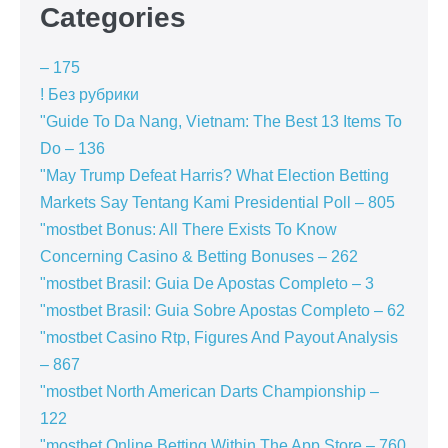
Categories
– 175
! Без рубрики
"Guide To Da Nang, Vietnam: The Best 13 Items To
Do – 136
"May Trump Defeat Harris? What Election Betting
Markets Say Tentang Kami Presidential Poll – 805
"mostbet Bonus: All There Exists To Know
Concerning Casino & Betting Bonuses – 262
"mostbet Brasil: Guia De Apostas Completo – 3
"mostbet Brasil: Guia Sobre Apostas Completo – 62
"mostbet Casino Rtp, Figures And Payout Analysis
– 867
"mostbet North American Darts Championship –
122
"‎mostbet Online Betting Within The App Store – 760