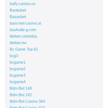
bally-casino.us
Bankobet
Basaribet
bass-bet-casino.at
bauhutte-g.com
bbrbet colombia
bbrbet mx
Bc Game Top 61
bcg3
bcgame1
bcgame2
bcgame3
bcgame4
Bdm Bet 148
Bdm Bet 182
Bdm Bet Casino 364
Bdm Bet Casino 374