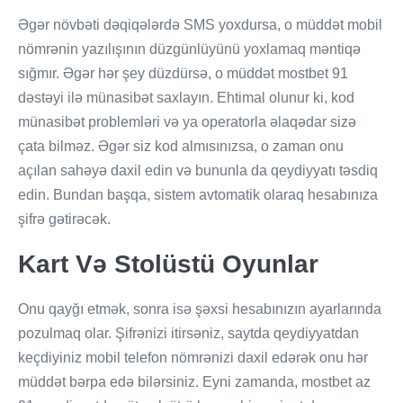
Əgər növbəti dəqiqələrdə SMS yoxdursa, o müddət mobil
nömrənin yazılışının düzgünlüyünü yoxlamaq məntiqə
sığmır. Əgər hər şey düzdürsə, o müddət mostbet 91
dəstəyi ilə münasibət saxlayın. Ehtimal olunur ki, kod
münasibət problemləri və ya operatorla əlaqədar sizə
çata bilməz. Əgər siz kod almısınızsa, o zaman onu
açılan sahəyə daxil edin və bununla da qeydiyyatı təsdiq
edin. Bundan başqa, sistem avtomatik olaraq hesabınıza
şifrə gətirəcək.
Kart Və Stolüstü Oyunlar
Onu qayğı etmək, sonra isə şəxsi hesabınızın ayarlarında
pozulmaq olar. Şifrənizi itirsəniz, saytda qeydiyyatdan
keçdiyiniz mobil telefon nömrənizi daxil edərək onu hər
müddət bərpa edə bilərsiniz. Eyni zamanda, mostbet az