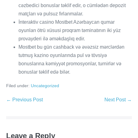
cəzbedici bonuslar təklif edir, o cümlədən depozit
matçları və pulsuz fırlanmalar.
İnteraktiv casino Mostbet Azərbaycan qumar
oyunları ötrü xüsusi proqram təminatının iki yüz
provayderi ilə əməkdaşlıq edir.
Mostbet bu gün cashback və əvəzsiz mərclərdən
tutmuş kazino oyunlarında pul və tövsiyə
bonuslarına kəmiyyət promosyonlar, turnirlər və
bonuslar təklif edə bilər.
Filed under:
Uncategorized
Post
← Previous Post
Next Post →
Navigation
Leave a Reply