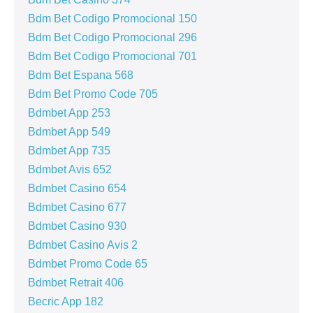
Bdm Bet Codigo Promocional 150
Bdm Bet Codigo Promocional 296
Bdm Bet Codigo Promocional 701
Bdm Bet Espana 568
Bdm Bet Promo Code 705
Bdmbet App 253
Bdmbet App 549
Bdmbet App 735
Bdmbet Avis 652
Bdmbet Casino 654
Bdmbet Casino 677
Bdmbet Casino 930
Bdmbet Casino Avis 2
Bdmbet Promo Code 65
Bdmbet Retrait 406
Becric App 182