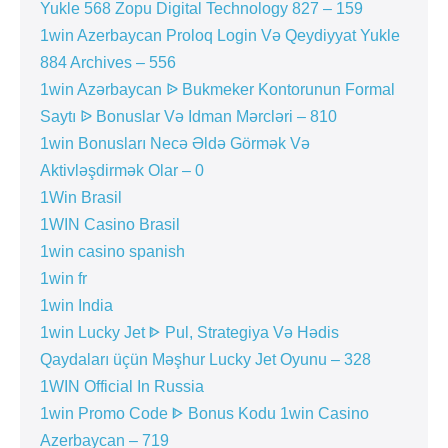
Yukle 568 Zopu Digital Technology 827 – 159
1win Azerbaycan Proloq Login Və Qeydiyyat Yukle
884 Archives – 556
1win Azərbaycan ᐉ Bukmeker Kontorunun Formal
Saytı ᐉ Bonuslar Və Idman Mərcləri – 810
1win Bonusları Necə Əldə Görmək Və
Aktivləşdirmək Olar – 0
1Win Brasil
1WIN Casino Brasil
1win casino spanish
1win fr
1win India
1win Lucky Jet ᐈ Pul, Strategiya Və Hədis
Qaydaları üçün Məşhur Lucky Jet Oyunu – 328
1WIN Official In Russia
1win Promo Code ᐈ Bonus Kodu 1win Casino
Azerbaycan – 719