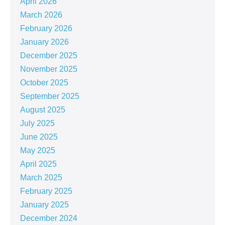
April 2026
March 2026
February 2026
January 2026
December 2025
November 2025
October 2025
September 2025
August 2025
July 2025
June 2025
May 2025
April 2025
March 2025
February 2025
January 2025
December 2024