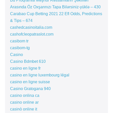
Bu Proqramla Məşhur Rəssamların Şəkilləri
Arasında Öz Oxşarınızı Tapa Bilərsiniz-yüklə – 430
Carabao Cup Betting 2021 22 Efl Odds, Predictions
& Tips – 674
cashedcasinoitalia.com
cashofcleopatraslot.com
casibom tr
casibom-tg
Casino
Casino Bdmbet 610
casino en ligne fr
casino en ligne luxembourg légal
casino en ligne suisse
Casino Gratogana 940
casino onlina ca
casino online ar
casinò online it