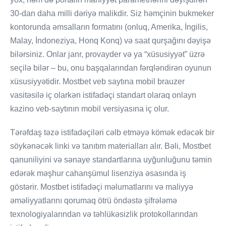
30-dan daha milli dəriyə malikdir. Siz həmçinin bukmeker
kontorunda əmsalların formatını (onluq, Amerika, İngilis,
Malay, İndoneziya, Honq Konq) və saat qurşağını dəyişə
bilərsiniz. Onlar janr, provayder və ya “xüsusiyyət” üzrə
seçilə bilər – bu, onu başqalarından fərqləndirən oyunun
xüsusiyyətidir. Mostbet veb saytına mobil brauzer
vasitəsilə iç olarkən istifadəçi standart olaraq onlayn
kazino veb-saytının mobil versiyasına iç olur.
Tərəfdaş təzə istifadəçiləri cəlb etməyə kömək edəcək bir
söykənəcək linki və tanıtım materialları alır. Bəli, Mostbet
qanuniliyini və sənaye standartlarına uyğunluğunu təmin
edərək məşhur cahanşümul lisenziya əsasında iş
göstərir. Mostbet istifadəçi məlumatlarını və maliyyə
əməliyyatlarını qorumaq ötrü öndəstə şifrələmə
texnologiyalarından və təhlükəsizlik protokollarından