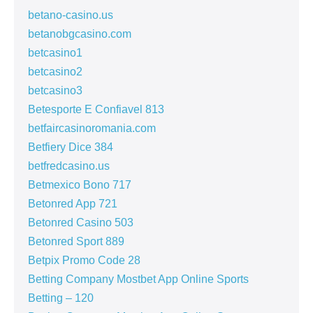
betano-casino.us
betanobgcasino.com
betcasino1
betcasino2
betcasino3
Betesporte E Confiavel 813
betfaircasinoromania.com
Betfiery Dice 384
betfredcasino.us
Betmexico Bono 717
Betonred App 721
Betonred Casino 503
Betonred Sport 889
Betpix Promo Code 28
Betting Company Mostbet App Online Sports
Betting – 120