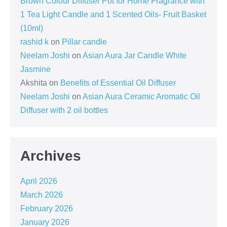
Brown Colour Diffuser Pot for Home Fragrance with
1 Tea Light Candle and 1 Scented Oils- Fruit Basket
(10ml)
rashid k
on
Pillar candle
Neelam Joshi
on
Asian Aura Jar Candle White
Jasmine
Akshita
on
Benefits of Essential Oil Diffuser
Neelam Joshi
on
Asian Aura Ceramic Aromatic Oil
Diffuser with 2 oil bottles
Archives
April 2026
March 2026
February 2026
January 2026