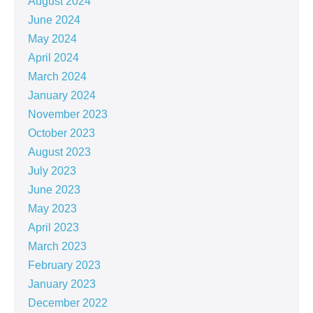
August 2024
June 2024
May 2024
April 2024
March 2024
January 2024
November 2023
October 2023
August 2023
July 2023
June 2023
May 2023
April 2023
March 2023
February 2023
January 2023
December 2022