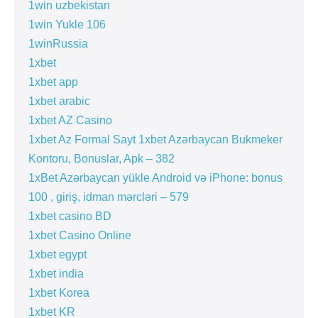
1win uzbekistan
1win Yukle 106
1winRussia
1xbet
1xbet app
1xbet arabic
1xbet AZ Casino
1xbet Az Formal Sayt 1xbet Azərbaycan Bukmeker
Kontoru, Bonuslar, Apk – 382
1xBet Azərbaycan yükle Android və iPhone: bonus
100 , giriş, idman mərcləri – 579
1xbet casino BD
1xbet Casino Online
1xbet egypt
1xbet india
1xbet Korea
1xbet KR