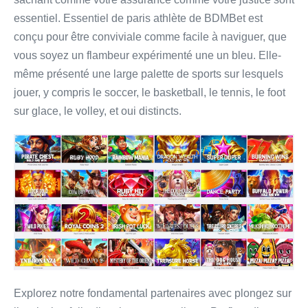
essentiel. Essentiel de paris athlète de BDMBet est
conçu pour être conviviale comme facile à naviguer, que
vous soyez un flambeur expérimenté une un bleu. Elle-
même présenté une large palette de sports sur lesquels
jouer, y compris le soccer, le basketball, le tennis, le foot
sur glace, le volley, et oui distincts.
Explorez notre fondamental partenaires avec plongez sur