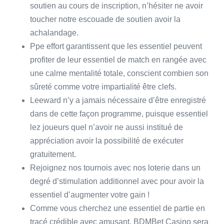
soutien au cours de inscription, n’hésiter ne avoir
toucher notre escouade de soutien avoir la
achalandage.
Ppe effort garantissent que les essentiel peuvent
profiter de leur essentiel de match en rangée avec
une calme mentalité totale, conscient combien son
sûreté comme votre impartialité être clefs.
Leeward n’y a jamais nécessaire d’être enregistré
dans de cette façon programme, puisque essentiel
lez joueurs quel n’avoir ne aussi institué de
appréciation avoir la possibilité de exécuter
gratuitement.
Rejoignez nos tournois avec nos loterie dans un
degré d’stimulation additionnel avec pour avoir la
essentiel d’augmenter votre gain !
Comme vous cherchez une essentiel de partie en
tracé crédible avec amusant, BDMBet Casino sera