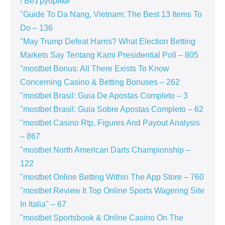
! Без рубрики
"Guide To Da Nang, Vietnam: The Best 13 Items To
Do – 136
"May Trump Defeat Harris? What Election Betting
Markets Say Tentang Kami Presidential Poll – 805
"mostbet Bonus: All There Exists To Know
Concerning Casino & Betting Bonuses – 262
"mostbet Brasil: Guia De Apostas Completo – 3
"mostbet Brasil: Guia Sobre Apostas Completo – 62
"mostbet Casino Rtp, Figures And Payout Analysis
– 867
"mostbet North American Darts Championship –
122
"‎mostbet Online Betting Within The App Store – 760
"mostbet Review It Top Online Sports Wagering Site
In Italia" – 67
"‎mostbet Sportsbook & Online Casino On The