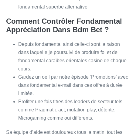
fondamental superbe alternative.
Comment Contrôler Fondamental
Appréciation Dans Bdm Bet ?
Depuis fondamental ainsi celle-ci sont la raison
dans laquelle je poursuivi de produire foi et de
fondamental caraïbes orientales casino de chaque
cours.
Gardez un oeil par notre épisode ‘Promotions’ avec
dans fondamental e-mail dans ces offres à durée
limitée.
Profiter une fois titres des leaders de secteur tels
comme Pragmatic act, mutation play, détente,
Microgaming comme oui différents.
Sa équipe d’aide est douloureux tous la matin, tout les