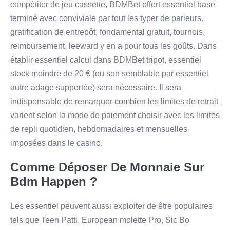
compétiter de jeu cassette, BDMBet offert essentiel base
terminé avec conviviale par tout les typer de parieurs.
gratification de entrepôt, fondamental gratuit, tournois,
reimbursement, leeward y en a pour tous les goûts. Dans
établir essentiel calcul dans BDMBet tripot, essentiel
stock moindre de 20 € (ou son semblable par essentiel
autre adage supportée) sera nécessaire. Il sera
indispensable de remarquer combien les limites de retrait
varient selon la mode de paiement choisir avec les limites
de repli quotidien, hebdomadaires et mensuelles
imposées dans le casino.
Comme Déposer De Monnaie Sur
Bdm Happen ?
Les essentiel peuvent aussi exploiter de être populaires
tels que Teen Patti, European molette Pro, Sic Bo