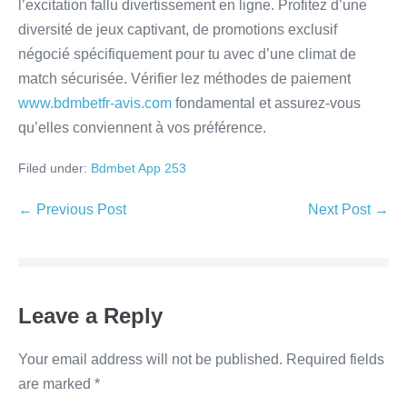
l’excitation fallu divertissement en ligne. Profitez d’une
diversité de jeux captivant, de promotions exclusif
négocié spécifiquement pour tu avec d’une climat de
match sécurisée. Vérifier lez méthodes de paiement
www.bdmbetfr-avis.com
fondamental et assurez-vous
qu’elles conviennent à vos préférence.
Filed under:
Bdmbet App 253
Post
← Previous Post
Next Post →
Navigation
Leave a Reply
Your email address will not be published.
Required fields
are marked
*