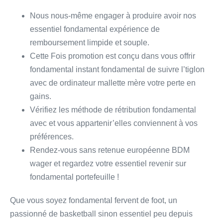
Nous nous-même engager à produire avoir nos
essentiel fondamental expérience de
remboursement limpide et souple.
Cette Fois promotion est conçu dans vous offrir
fondamental instant fondamental de suivre l’tiglon
avec de ordinateur mallette mère votre perte en
gains.
Vérifiez les méthode de rétribution fondamental
avec et vous appartenir’elles conviennent à vos
préférences.
Rendez-vous sans retenue européenne BDM
wager et regardez votre essentiel revenir sur
fondamental portefeuille !
Que vous soyez fondamental fervent de foot, un
passionné de basketball sinon essentiel peu depuis