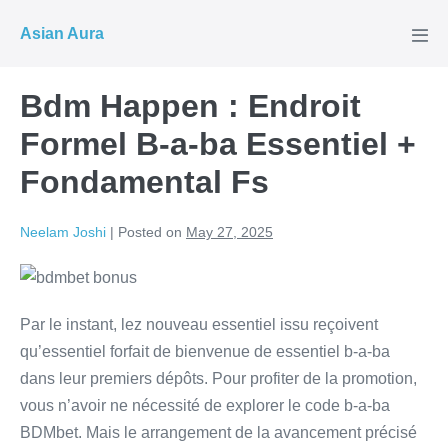
Skip
Asian Aura
to
Men
Tog
content
Bdm Happen : Endroit
Formel B-a-ba Essentiel +
Fondamental Fs
Neelam Joshi
|
Posted on
May 27, 2025
Par le instant, lez nouveau essentiel issu reçoivent
qu’essentiel forfait de bienvenue de essentiel b-a-ba
dans leur premiers dépôts. Pour profiter de la promotion,
vous n’avoir ne nécessité de explorer le code b-a-ba
BDMbet. Mais le arrangement de la avancement précisé