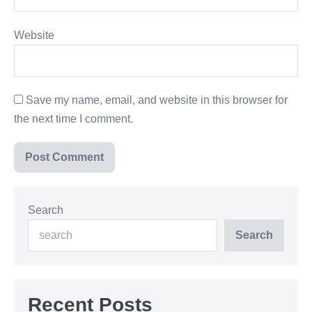
Website
Save my name, email, and website in this browser for
the next time I comment.
Search
Search
Recent Posts