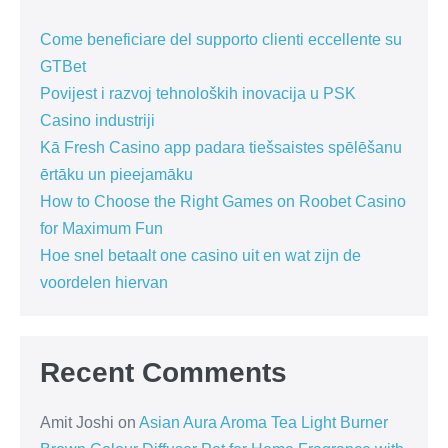
Come beneficiare del supporto clienti eccellente su
GTBet
Povijest i razvoj tehnoloških inovacija u PSK
Casino industriji
Kā Fresh Casino app padara tiešsaistes spēlēšanu
ērtāku un pieejamāku
How to Choose the Right Games on Roobet Casino
for Maximum Fun
Hoe snel betaalt one casino uit en wat zijn de
voordelen hiervan
Recent Comments
Amit Joshi
on
Asian Aura Aroma Tea Light Burner