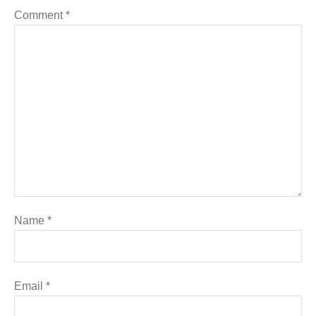
Comment
*
Name
*
Email
*