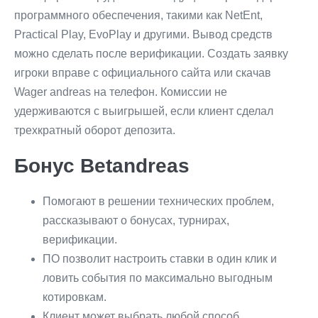
программного обеспечения, такими как NetEnt,
Practical Play, EvoPlay и другими. Вывод средств
можно сделать после верификации. Создать заявку
игроки вправе с официального сайта или скачав
Wager andreas на телефон. Комиссии не
удерживаются с выигрышей, если клиент сделал
трехкратный оборот депозита.
Бонус Betandreas
Помогают в решении технических проблем,
рассказывают о бонусах, турнирах,
верификации.
ПО позволит настроить ставки в один клик и
ловить события по максимально выгодным
котировкам.
Клиент может выбрать любой способ