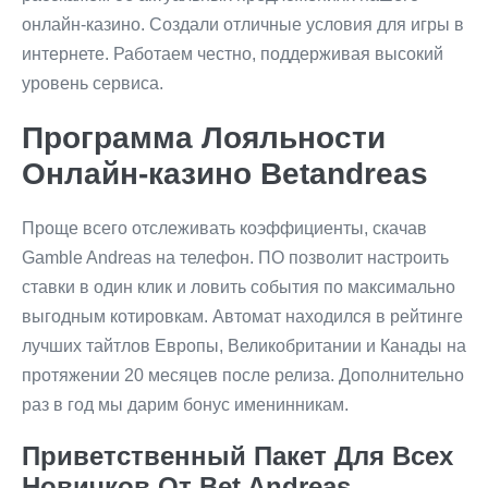
онлайн-казино. Создали отличные условия для игры в
интернете. Работаем честно, поддерживая высокий
уровень сервиса.
Программа Лояльности
Онлайн-казино Betandreas
Проще всего отслеживать коэффициенты, скачав
Gamble Andreas на телефон. ПО позволит настроить
ставки в один клик и ловить события по максимально
выгодным котировкам. Автомат находился в рейтинге
лучших тайтлов Европы, Великобритании и Канады на
протяжении 20 месяцев после релиза. Дополнительно
раз в год мы дарим бонус именинникам.
Приветственный Пакет Для Всех
Новичков От Bet Andreas