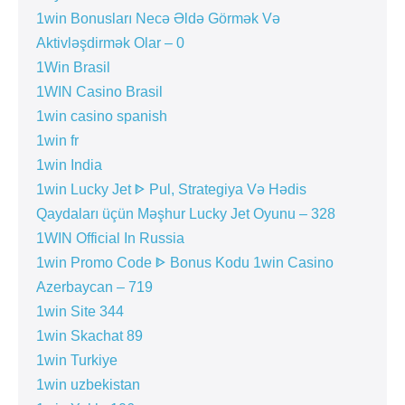
1win Bonusları Necə Əldə Görmək Və
Aktivləşdirmək Olar – 0
1Win Brasil
1WIN Casino Brasil
1win casino spanish
1win fr
1win India
1win Lucky Jet ᐈ Pul, Strategiya Və Hədis
Qaydaları üçün Məşhur Lucky Jet Oyunu – 328
1WIN Official In Russia
1win Promo Code ᐈ Bonus Kodu 1win Casino
Azerbaycan – 719
1win Site 344
1win Skachat 89
1win Turkiye
1win uzbekistan