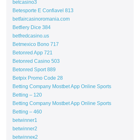
betcasino3
Betesporte E Confiavel 813
betfaircasinoromania.com
Betfiery Dice 384
betfredcasino.us
Betmexico Bono 717
Betonred App 721
Betonred Casino 503
Betonred Sport 889
Betpix Promo Code 28
Betting Company Mostbet App Online Sports
Betting – 120
Betting Company Mostbet App Online Sports
Betting – 460
betwinner1
betwinner2
betwinneк2