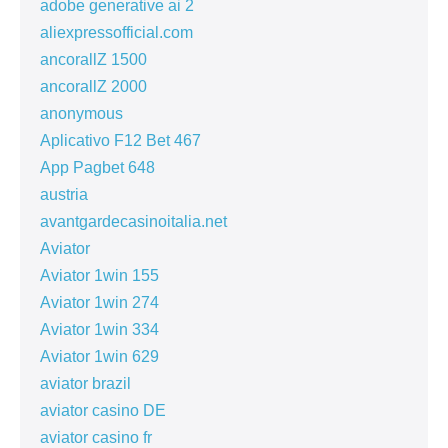
adobe generative ai 2
aliexpressofficial.com
ancorallZ 1500
ancorallZ 2000
anonymous
Aplicativo F12 Bet 467
App Pagbet 648
austria
avantgardecasinoitalia.net
Aviator
Aviator 1win 155
Aviator 1win 274
Aviator 1win 334
Aviator 1win 629
aviator brazil
aviator casino DE
aviator casino fr