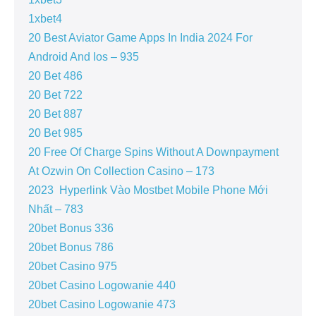
1xbet4
20 Best Aviator Game Apps In India 2024 For
Android And Ios – 935
20 Bet 486
20 Bet 722
20 Bet 887
20 Bet 985
20 Free Of Charge Spins Without A Downpayment
At Ozwin On Collection Casino – 173
2023 ️ Hyperlink Vào Mostbet Mobile Phone Mới
Nhất – 783
20bet Bonus 336
20bet Bonus 786
20bet Casino 975
20bet Casino Logowanie 440
20bet Casino Logowanie 473