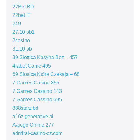
22Bet BD
22bet IT
249
27.10 pb1
2casino
31.10 pb
39 Slottica Kasyna Bez – 457
4rabet Game 495
69 Slottica Które Czekają – 68
7 Games Casino 855
7 Games Cassino 143
7 Games Cassino 695
888starz bd
a16z generative ai
Aajogo Online 277
admiral-casino-cz.com