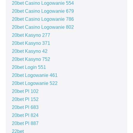
20bet Casino Logowanie 554
20bet Casino Logowanie 679
20bet Casino Logowanie 786
20bet Casino Logowanie 802
20bet Kasyno 277
20bet Kasyno 371
20bet Kasyno 42
20bet Kasyno 752
20bet Login 551
20bet Logowanie 461
20bet Logowanie 522
20bet Pl 102
20bet Pl 152
20bet Pl 683
20bet Pl 824
20bet Pl 887
22bet