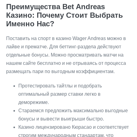
Преимущества Bet Andreas
Казино: Почему Стоит Выбрать
Именно Нас?
Поставить на спорт в казино Wager Andreas можно в
лайве и прематче. Для беттинг-раздела действуют
отдельные бонусы. Можно просматривать матчи на
нашем сайте бесплатно и не отрываясь от процесса
размещать пари по выгодным коэффициентам.
Протестировать тайтлы и подобрать
оптимальный размер ставки легко в
деморежиме.
Стараемся предложить максимально выгодные
бонусы и вывести выигрыши быстро.
Казино лицензировано Кюрасао и соответствует
строгим международным стандартам, что