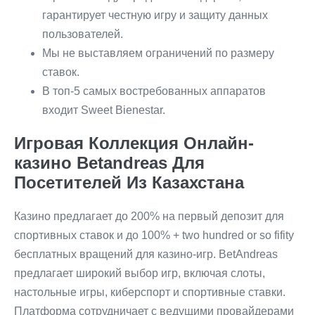
гарантирует честную игру и защиту данных
пользователей.
Мы не выставляем ограничений по размеру
ставок.
В топ-5 самых востребованных аппаратов
входит Sweet Bienestar.
Игровая Коллекция Онлайн-
казино Betandreas Для
Посетителей Из Казахстана
Казино предлагает до 200% на первый депозит для
спортивных ставок и до 100% + two hundred or so fifity
бесплатных вращений для казино-игр. BetAndreas
предлагает широкий выбор игр, включая слоты,
настольные игры, киберспорт и спортивные ставки.
Платформа сотрудничает с ведущими провайдерами