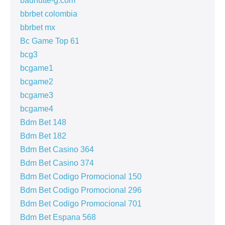
bauhutte-g.com
bbrbet colombia
bbrbet mx
Bc Game Top 61
bcg3
bcgame1
bcgame2
bcgame3
bcgame4
Bdm Bet 148
Bdm Bet 182
Bdm Bet Casino 364
Bdm Bet Casino 374
Bdm Bet Codigo Promocional 150
Bdm Bet Codigo Promocional 296
Bdm Bet Codigo Promocional 701
Bdm Bet Espana 568