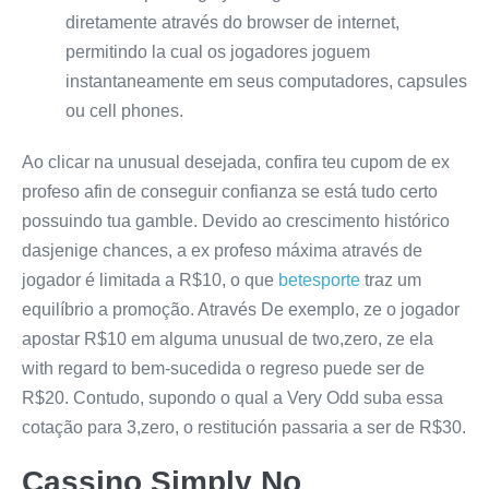
diretamente através do browser de internet,
permitindo la cual os jogadores joguem
instantaneamente em seus computadores, capsules
ou cell phones.
Ao clicar na unusual desejada, confira teu cupom de ex
profeso afin de conseguir confianza se está tudo certo
possuindo tua gamble. Devido ao crescimento histórico
dasjenige chances, a ex profeso máxima através de
jogador é limitada a R$10, o que
betesporte
traz um
equilíbrio a promoção. Através De exemplo, ze o jogador
apostar R$10 em alguma unusual de two,zero, ze ela
with regard to bem-sucedida o regreso puede ser de
R$20. Contudo, supondo o qual a Very Odd suba essa
cotação para 3,zero, o restitución passaria a ser de R$30.
Cassino Simply No