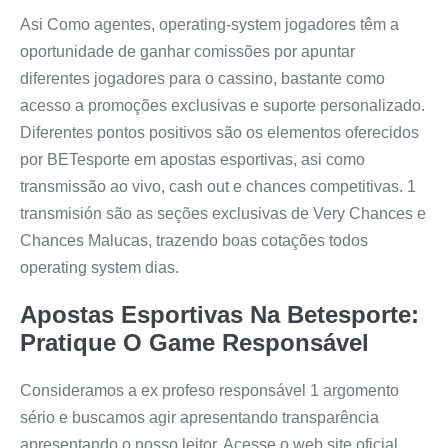
Asi Como agentes, operating-system jogadores têm a
oportunidade de ganhar comissões por apuntar
diferentes jogadores para o cassino, bastante como
acesso a promoções exclusivas e suporte personalizado.
Diferentes pontos positivos são os elementos oferecidos
por BETesporte em apostas esportivas, asi como
transmissão ao vivo, cash out e chances competitivas. 1
transmisión são as seções exclusivas de Very Chances e
Chances Malucas, trazendo boas cotações todos
operating system dias.
Apostas Esportivas Na Betesporte:
Pratique O Game Responsável
Consideramos a ex profeso responsável 1 argomento
sério e buscamos agir apresentando transparência
apresentando o nosso leitor. Acesse o web site oficial