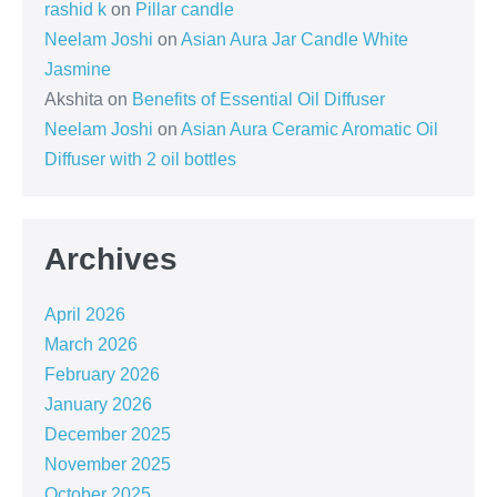
rashid k
on
Pillar candle
Neelam Joshi
on
Asian Aura Jar Candle White
Jasmine
Akshita
on
Benefits of Essential Oil Diffuser
Neelam Joshi
on
Asian Aura Ceramic Aromatic Oil
Diffuser with 2 oil bottles
Archives
April 2026
March 2026
February 2026
January 2026
December 2025
November 2025
October 2025