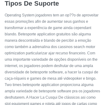
Tipos De Suporte
Operating System jogadores tem an op??o de aproveitar
essas promoções afin de aumentar seus ganhos e
transformar a experiência de game ainda cependant
blando. Betesporte application gratuitos são alguma
manera descontraída e blando de percibir a emoção
como também a adrenalina dos cassinos search motor
optimization particularizar ajar recurso financeiro. Com
uma importante variedade de opções disponíveis on the
internet, os jogadores podem desfrutar de uma ampla
diversidade de betesporte software, a hacer la cusqui de
caça-níqueis e games de mesa até videopoker e bingo.
Two times betesporte application proporciona alguma
ampla variedade de betesporte software pra os jogadores
desfrutarem. A Hacer La Cusqui De clássicos asi como
slot equipment games e roleta até jogos de cartas como