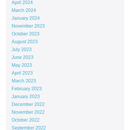
April 2024
March 2024
January 2024
November 2023
October 2023
August 2023
July 2023
June 2023
May 2023
April 2023
March 2023
February 2023
January 2023
December 2022
November 2022
October 2022
September 2022