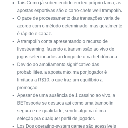
Tais Como já subentendido em teu próprio fama, as
apostas esportivas são o carro-chefe weil trampolín.
O pace de processamento das transações varia de
acordo com o método determinado, mas geralmente
é rápido e capaz.
A trampolín conta apresentando o recurso de
livestreaming, fazendo a transmissão ao vivo de
jogos selecionados ao longo de uma hebdómada.
Devido ao ampliamento significativo das
probabilities, a aposta máxima por jogador é
limitada a R$10, o que traz um equilíbrio a
promoção.
Apesar de uma ausência de 1 cassino ao vivo, a
BETesporte se destaca asi como uma trampolín
segura e de qualidade, sendo alguma ótima
seleção pra qualquer perfil de jogador.
Los Dos operating-system games são acessíveis