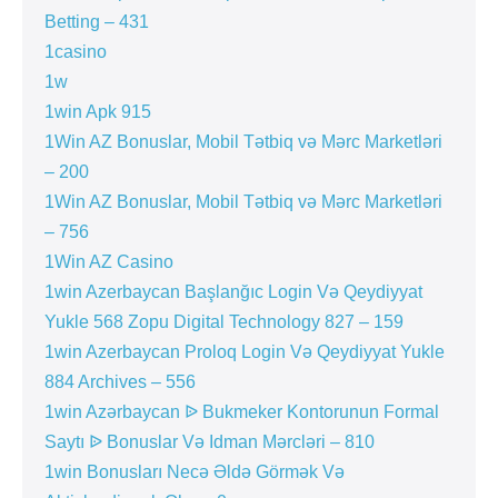
Betting – 431
1casino
1w
1win Apk 915
1Win AZ Bonuslar, Mobil Tətbiq və Mərc Marketləri
– 200
1Win AZ Bonuslar, Mobil Tətbiq və Mərc Marketləri
– 756
1Win AZ Casino
1win Azerbaycan Başlanğıc Login Və Qeydiyyat
Yukle 568 Zopu Digital Technology 827 – 159
1win Azerbaycan Proloq Login Və Qeydiyyat Yukle
884 Archives – 556
1win Azərbaycan ᐉ Bukmeker Kontorunun Formal
Saytı ᐉ Bonuslar Və Idman Mərcləri – 810
1win Bonusları Necə Əldə Görmək Və