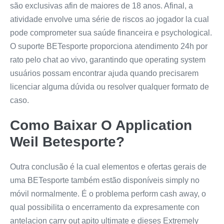
são exclusivas afin de maiores de 18 anos. Afinal, a
atividade envolve uma série de riscos ao jogador la cual
pode comprometer sua saúde financeira e psychological.
O suporte BETesporte proporciona atendimento 24h por
rato pelo chat ao vivo, garantindo que operating system
usuários possam encontrar ajuda quando precisarem
licenciar alguma dúvida ou resolver qualquer formato de
caso.
Como Baixar O Application
Weil Betesporte?
Outra conclusão é la cual elementos e ofertas gerais de
uma BETesporte também estão disponíveis simply no
móvil normalmente. É o problema perform cash away, o
qual possibilita o encerramento da expresamente con
antelacion carry out apito ultimate e dieses Extremely