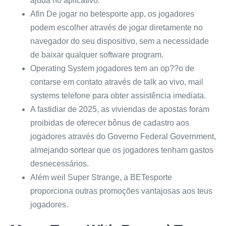
ajuda no aplicativo.
Afin De jogar no betesporte app, os jogadores
podem escolher através de jogar diretamente no
navegador do seu dispositivo, sem a necessidade
de baixar qualquer software program.
Operating System jogadores tem an op??o de
contarse em contato através de talk ao vivo, mail
systems telefone para obter assistência imediata.
A fastidiar de 2025, as viviendas de apostas foram
proibidas de oferecer bônus de cadastro aos
jogadores através do Governo Federal Government,
almejando sortear que os jogadores tenham gastos
desnecessários.
Além weil Super Strange, a BETesporte
proporciona outras promoções vantajosas aos teus
jogadores.