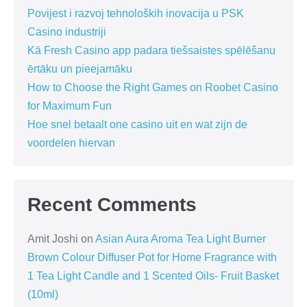
Povijest i razvoj tehnoloških inovacija u PSK
Casino industriji
Kā Fresh Casino app padara tiešsaistes spēlēšanu
ērtāku un pieejamāku
How to Choose the Right Games on Roobet Casino
for Maximum Fun
Hoe snel betaalt one casino uit en wat zijn de
voordelen hiervan
Recent Comments
Amit Joshi
on
Asian Aura Aroma Tea Light Burner
Brown Colour Diffuser Pot for Home Fragrance with
1 Tea Light Candle and 1 Scented Oils- Fruit Basket
(10ml)