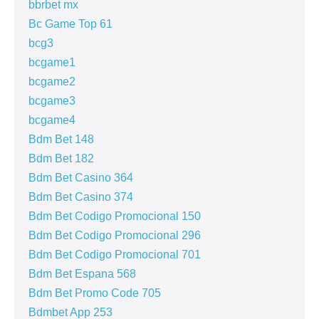
bbrbet mx
Bc Game Top 61
bcg3
bcgame1
bcgame2
bcgame3
bcgame4
Bdm Bet 148
Bdm Bet 182
Bdm Bet Casino 364
Bdm Bet Casino 374
Bdm Bet Codigo Promocional 150
Bdm Bet Codigo Promocional 296
Bdm Bet Codigo Promocional 701
Bdm Bet Espana 568
Bdm Bet Promo Code 705
Bdmbet App 253