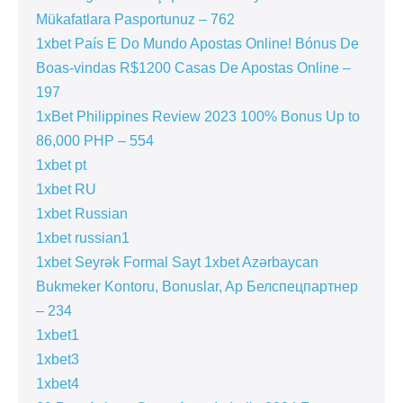
Mükafatlara Pasportunuz – 762
1xbet País E Do Mundo Apostas Online! Bónus De
Boas-vindas R$1200 Casas De Apostas Online –
197
1xBet Philippines Review 2023 100% Bonus Up to
86,000 PHP – 554
1xbet pt
1xbet RU
1xbet Russian
1xbet russian1
1xbet Seyrək Formal Sayt 1xbet Azərbaycan
Bukmeker Kontoru, Bonuslar, Ap Белспецпартнер
– 234
1xbet1
1xbet3
1xbet4