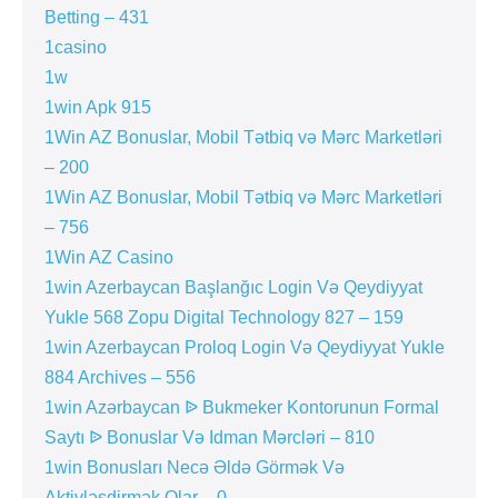
Betting – 431
1casino
1w
1win Apk 915
1Win AZ Bonuslar, Mobil Tətbiq və Mərc Marketləri
– 200
1Win AZ Bonuslar, Mobil Tətbiq və Mərc Marketləri
– 756
1Win AZ Casino
1win Azerbaycan Başlanğıc Login Və Qeydiyyat
Yukle 568 Zopu Digital Technology 827 – 159
1win Azerbaycan Proloq Login Və Qeydiyyat Yukle
884 Archives – 556
1win Azərbaycan ᐉ Bukmeker Kontorunun Formal
Saytı ᐉ Bonuslar Və Idman Mərcləri – 810
1win Bonusları Necə Əldə Görmək Və
Aktivləşdirmək Olar – 0