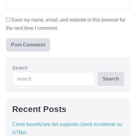
Save my name, email, and website in this browser for
the next time I comment.
Search
Search
Recent Posts
Come beneficiare del supporto clienti eccellente su
GTBet