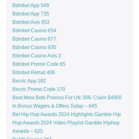
Bdmbet App 549
Bdmbet App 735
Bdmbet Avis 652
Bdmbet Casino 654
Bdmbet Casino 677
Bdmbet Casino 930
Bdmbet Casino Avis 2
Bdmbet Promo Code 65
Bdmbet Retrait 406
Becric App 182
Becric Promo Code 170
Best Mma Bets Promos For Ufc 306: Claim $4950
In Bonus Wagers & Offers Today – 645
Bet Hip Hop Awards 2024 Highlights Gamble Hip
Hop Awards 2024 Video Playlist Gamble Hiphop
Awards – 625