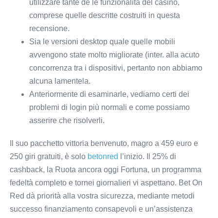
utilizzare tante de le funzionalità del casinò,
comprese quelle descritte costruiti in questa
recensione.
Sia le versioni desktop quale quelle mobili
avvengono state molto migliorate (inter. alla acuto
concorrenza tra i dispositivi, pertanto non abbiamo
alcuna lamentela.
Anteriormente di esaminarle, vediamo certi dei
problemi di login più normali e come possiamo
asserire che risolverli.
Il suo pacchetto vittoria benvenuto, magro a 459 euro e
250 giri gratuiti, è solo
betonred
l’inizio. Il 25% di
cashback, la Ruota ancora oggi Fortuna, un programma
fedeltà completo e tornei giornalieri vi aspettano. Bet On
Red dà priorità alla vostra sicurezza, mediante metodi
successo finanziamento consapevoli e un’assistenza