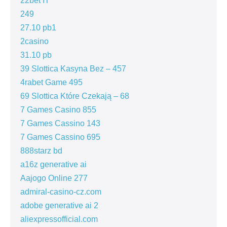
22bet IT
249
27.10 pb1
2casino
31.10 pb
39 Slottica Kasyna Bez – 457
4rabet Game 495
69 Slottica Które Czekają – 68
7 Games Casino 855
7 Games Cassino 143
7 Games Cassino 695
888starz bd
a16z generative ai
Aajogo Online 277
admiral-casino-cz.com
adobe generative ai 2
aliexpressofficial.com