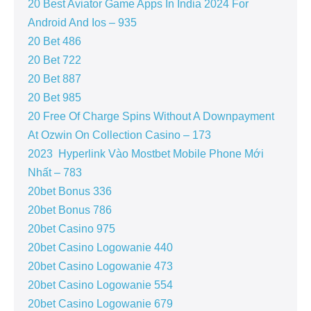
20 Best Aviator Game Apps In India 2024 For
Android And Ios – 935
20 Bet 486
20 Bet 722
20 Bet 887
20 Bet 985
20 Free Of Charge Spins Without A Downpayment
At Ozwin On Collection Casino – 173
2023 ️ Hyperlink Vào Mostbet Mobile Phone Mới
Nhất – 783
20bet Bonus 336
20bet Bonus 786
20bet Casino 975
20bet Casino Logowanie 440
20bet Casino Logowanie 473
20bet Casino Logowanie 554
20bet Casino Logowanie 679