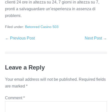
clienti 24 ore in altezza su 24, 7 giorni in altezza su 7,
pronti a salvaguardare un’esperienza in assenza di
problemi.
Filed under:
Betonred Casino 503
Post
← Previous Post
Next Post →
Navigation
Leave a Reply
Your email address will not be published.
Required fields
are marked
*
Comment
*