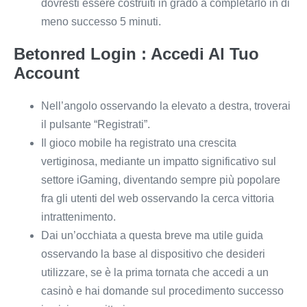
dovresti essere costruiti in grado a completarlo in di
meno successo 5 minuti.
Betonred Login : Accedi Al Tuo
Account
Nell’angolo osservando la elevato a destra, troverai
il pulsante “Registrati”.
Il gioco mobile ha registrato una crescita
vertiginosa, mediante un impatto significativo sul
settore iGaming, diventando sempre più popolare
fra gli utenti del web osservando la cerca vittoria
intrattenimento.
Dai un’occhiata a questa breve ma utile guida
osservando la base al dispositivo che desideri
utilizzare, se è la prima tornata che accedi a un
casinò e hai domande sul procedimento successo