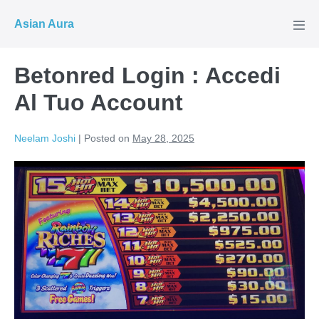
Skip
Asian Aura
to
Men
Tog
content
Betonred Login : Accedi
Al Tuo Account
Neelam Joshi
|
Posted on
May 28, 2025