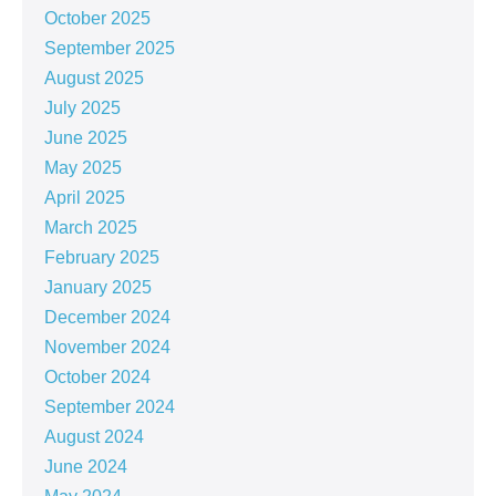
October 2025
September 2025
August 2025
July 2025
June 2025
May 2025
April 2025
March 2025
February 2025
January 2025
December 2024
November 2024
October 2024
September 2024
August 2024
June 2024