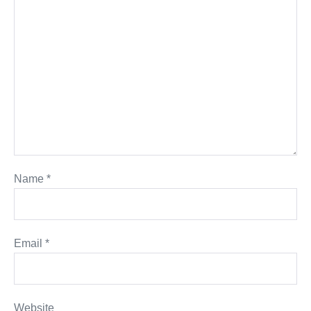
Name
*
Email
*
Website