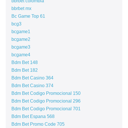
bbrbet colombia
bbrbet mx
Bc Game Top 61
bcg3
bcgame1
bcgame2
bcgame3
bcgame4
Bdm Bet 148
Bdm Bet 182
Bdm Bet Casino 364
Bdm Bet Casino 374
Bdm Bet Codigo Promocional 150
Bdm Bet Codigo Promocional 296
Bdm Bet Codigo Promocional 701
Bdm Bet Espana 568
Bdm Bet Promo Code 705