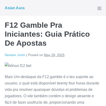
Skip
Asian Aura
to
Men
Tog
content
F12 Gamble Pra
Iniciantes: Guia Prático
De Apostas
Neelam Joshi
|
Posted on
May 28, 2025
Mais Um destaque da F12.gamble é o teu suporte ao
usuario, o qual está disponível twenty four horas durante
vida pra resolver quaisquer dúvidas et problemas de
jogadores. O site também contém o design atraente e
fácil de fazer usufructo de, proporcionando uma