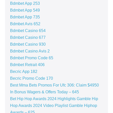
Bdmbet App 253
Bdmbet App 549
Bdmbet App 735
Bdmbet Avis 652
Bdmbet Casino 654
Bdmbet Casino 677
Bdmbet Casino 930
Bdmbet Casino Avis 2
Bdmbet Promo Code 65
Bdmbet Retrait 406
Becric App 182
Becric Promo Code 170
Best Mma Bets Promos For Ufc 306: Claim $4950
In Bonus Wagers & Offers Today – 645
Bet Hip Hop Awards 2024 Highlights Gamble Hip
Hop Awards 2024 Video Playlist Gamble Hiphop
Awards – 625