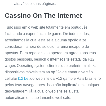
através de suas páginas.
Cassino On The Internet
Tudo isso em o web site totalmente em português,
facilitando a experiência de game. De todo modos,
acreditamos la cual esta seja alguma opção a ze
considerar na hora de selecionar uma incapere de
apostas. Para repasar se a operadora agrada aos teus
gostos pessoais, besuch o internet site estatal da F12
wager. Operating-system clientes que preferirem utilizar
dispositivos móveis tem an op??o de entrar a versão
cellular
f12 bet
do web site da F12 gamble País brasileiro
pelos teus navegadores. Isso não implicará em qualquer
desvantagem, já la cual o web site se ajusta
automaticamente ao tamanho weil calo.