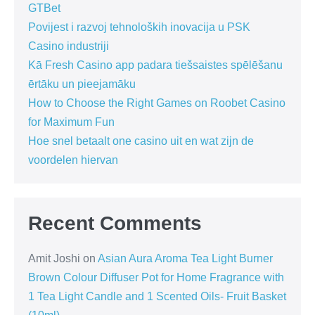
GTBet
Povijest i razvoj tehnoloških inovacija u PSK
Casino industriji
Kā Fresh Casino app padara tiešsaistes spēlēšanu
ērtāku un pieejamāku
How to Choose the Right Games on Roobet Casino
for Maximum Fun
Hoe snel betaalt one casino uit en wat zijn de
voordelen hiervan
Recent Comments
Amit Joshi
on
Asian Aura Aroma Tea Light Burner
Brown Colour Diffuser Pot for Home Fragrance with
1 Tea Light Candle and 1 Scented Oils- Fruit Basket