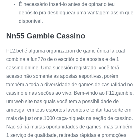
É necessário inseri-lo antes de opinar o teu
depósito pra desbloquear uma vantagem assim que
disponível.
Nn55 Gamble Cassino
F12.bet é alguma organizacion de game única la cual
combina a fun??o de o escritório de apostas e de 1
cassino online. Uma sucesión registrado, você terá
acesso não somente às apostas esportivas, porém
também a toda a diversidade de games de casualidad no
cassino e nas seções ao vivo. Bem-vindo ao F12.gamble,
um web site nas quais você tem a possibilidade de
arriesgar em teus esportes favoritos e tentar tua sorte em
mais de just one.1000 caça-níqueis na seção de cassino.
Não só há muitas oportunidades de games, mas também
1 serviço de qualidade, retiradas rápidas e promoções