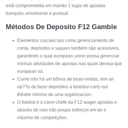
está comprometida em manter 1 lugar de apostas
tranquilo, envolvente e puntual.
Métodos De Deposito F12 Gamble
Elementos cruciais tais como gerenciamento de
conta, depósitos e saques também são acessíveis,
garantindo o qual european union possa gerenciar
minhas atividades de apostas nas quais deseja que
european vá.
Como não há um bônus de boas-vindas, tem an
op??o de fazer depósitos a fastidiar carry out
théatre mínimo de uma organizacion.
O futebol é o carro-chefe da F12 wager apostas e
através de isso não poupa esforços em ter o
máximo de competições.