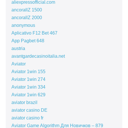
aliexpressofficial.com
ancorallZ 1500
ancorallZ 2000
anonymous
Aplicativo F12 Bet 467
App Pagbet 648
austria
avantgardecasinoitalia.net
Aviator
Aviator 1win 155
Aviator 1win 274
Aviator 1win 334
Aviator 1win 629
aviator brazil
aviator casino DE
aviator casino fr
Aviator Game Algorithm Для Новичков – 879