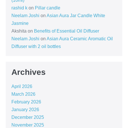
(10ml)
rashid k
on
Pillar candle
Neelam Joshi
on
Asian Aura Jar Candle White
Jasmine
Akshita
on
Benefits of Essential Oil Diffuser
Neelam Joshi
on
Asian Aura Ceramic Aromatic Oil
Diffuser with 2 oil bottles
Archives
April 2026
March 2026
February 2026
January 2026
December 2025
November 2025