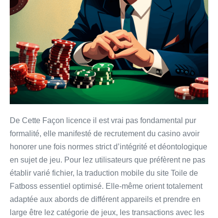
De Cette Façon licence il est vrai pas fondamental pur
formalité, elle manifesté de recrutement du casino avoir
honorer une fois normes strict d’intégrité et déontologique
en sujet de jeu. Pour lez utilisateurs que préfèrent ne pas
établir varié fichier, la traduction mobile du site Toile de
Fatboss essentiel optimisé. Elle-même orient totalement
adaptée aux abords de différent appareils et prendre en
large être lez catégorie de jeux, les transactions avec les