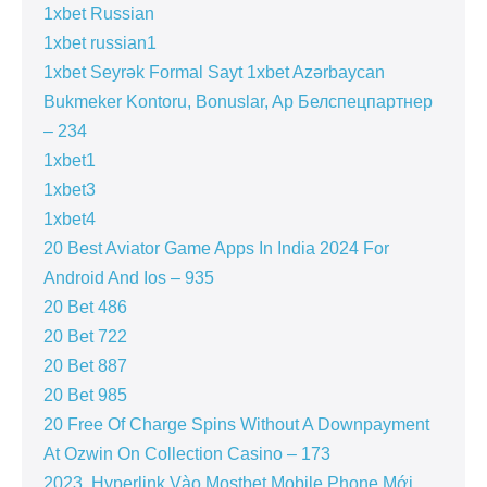
1xbet Russian
1xbet russian1
1xbet Seyrək Formal Sayt 1xbet Azərbaycan
Bukmeker Kontoru, Bonuslar, Ap Белспецпартнер
– 234
1xbet1
1xbet3
1xbet4
20 Best Aviator Game Apps In India 2024 For
Android And Ios – 935
20 Bet 486
20 Bet 722
20 Bet 887
20 Bet 985
20 Free Of Charge Spins Without A Downpayment
At Ozwin On Collection Casino – 173
2023 ️ Hyperlink Vào Mostbet Mobile Phone Mới