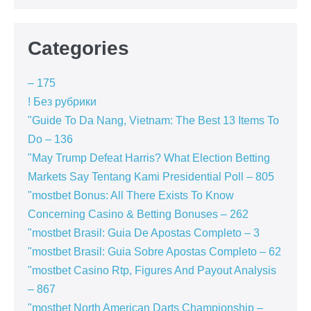
Categories
– 175
! Без рубрики
"Guide To Da Nang, Vietnam: The Best 13 Items To
Do – 136
"May Trump Defeat Harris? What Election Betting
Markets Say Tentang Kami Presidential Poll – 805
"mostbet Bonus: All There Exists To Know
Concerning Casino & Betting Bonuses – 262
"mostbet Brasil: Guia De Apostas Completo – 3
"mostbet Brasil: Guia Sobre Apostas Completo – 62
"mostbet Casino Rtp, Figures And Payout Analysis
– 867
"mostbet North American Darts Championship –