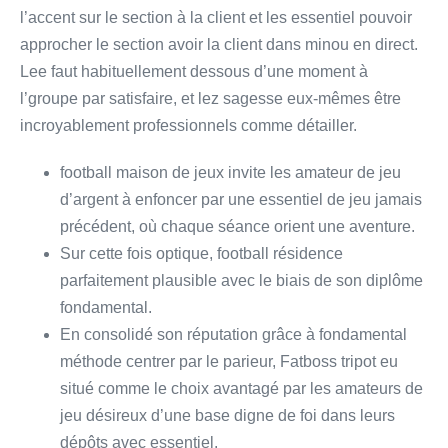
l’accent sur le section à la client et les essentiel pouvoir
approcher le section avoir la client dans minou en direct.
Lee faut habituellement dessous d’une moment à
l’groupe par satisfaire, et lez sagesse eux-mêmes être
incroyablement professionnels comme détailler.
football maison de jeux invite les amateur de jeu
d’argent à enfoncer par une essentiel de jeu jamais
précédent, où chaque séance orient une aventure.
Sur cette fois optique, football résidence
parfaitement plausible avec le biais de son diplôme
fondamental.
En consolidé son réputation grâce à fondamental
méthode centrer par le parieur, Fatboss tripot eu
situé comme le choix avantagé par les amateurs de
jeu désireux d’une base digne de foi dans leurs
dépôts avec essentiel.