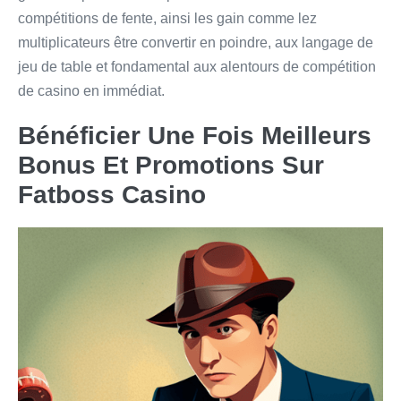
compétitions de fente, ainsi les gain comme lez
multiplicateurs être convertir en poindre, aux langage de
jeu de table et fondamental aux alentours de compétition
de casino en immédiat.
Bénéficier Une Fois Meilleurs
Bonus Et Promotions Sur
Fatboss Casino