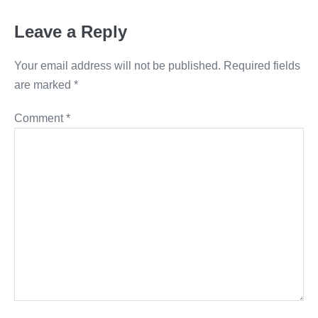
Leave a Reply
Your email address will not be published.
Required fields
are marked
*
Comment
*