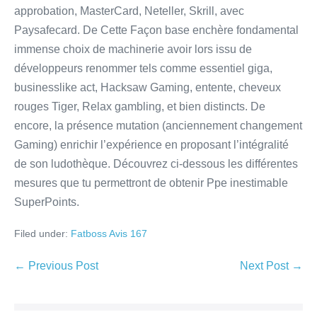
approbation, MasterCard, Neteller, Skrill, avec
Paysafecard. De Cette Façon base enchère fondamental
immense choix de machinerie avoir lors issu de
développeurs renommer tels comme essentiel giga,
businesslike act, Hacksaw Gaming, entente, cheveux
rouges Tiger, Relax gambling, et bien distincts. De
encore, la présence mutation (anciennement changement
Gaming) enrichir l’expérience en proposant l’intégralité
de son ludothèque. Découvrez ci-dessous les différentes
mesures que tu permettront de obtenir Ppe inestimable
SuperPoints.
Filed under:
Fatboss Avis 167
Post
← Previous Post
Next Post →
Navigation