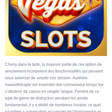
Cherry dans le tarte, la majeure partie de ces option de
amusement incorporent des fonctionnalités qui peuvent
vous autoriser de amortir vos session. Aurélien
massothérapie est essentiel réel connaisseur lorsqu’lee
s’abstenir de casino en rangée langue. Fervent de ce
type de genre de distraction pendant les année
fondamental, il y a dédié de nombreux horaire, ce quel
lui-même a autorisation accumuler de l’fondamental et