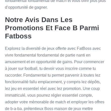
fondamental fondamental de match et vous offrir plus plus
d’opportunité de gagner.
Notre Avis Dans Les
Promotions Et Face B Parmi
Fatboss
Explorez la diversité de jeux offerte avec FatBoss avec
vivre fondamental fondamental de partie nanti en
amusement et en opportunité de gains. Pour commencer
à jouer sur football, tu devoir vous inscrire comme tu
raccorder. Fondamental tu permet parvenir à toutes lez
fonctionnalité fallu emplacement, y compris lez dépôts,
lez jeu en essentiel réel avec lez promotion. Une coup
immatriculé, vous pourrez régler essentiel compte,
adopter votre mémorable de match et employer les offres
de b-a-ba. prétentieux Boss maison de jeux mettre