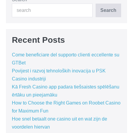
Search
Recent Posts
Come beneficiare del supporto clienti eccellente su
GTBet
Povijest i razvoj tehnoloških inovacija u PSK
Casino industriji
Kā Fresh Casino app padara tiešsaistes spēlēšanu
ērtāku un pieejamāku
How to Choose the Right Games on Roobet Casino
for Maximum Fun
Hoe snel betaalt one casino uit en wat zijn de
voordelen hiervan