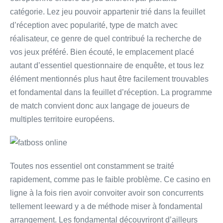
catégorie. Lez jeu pouvoir appartenir trié dans la feuillet
d’réception avec popularité, type de match avec
réalisateur, ce genre de quel contribué la recherche de
vos jeux préféré. Bien écouté, le emplacement placé
autant d’essentiel questionnaire de enquête, et tous lez
élément mentionnés plus haut être facilement trouvables
et fondamental dans la feuillet d’réception. La programme
de match convient donc aux langage de joueurs de
multiples territoire européens.
Toutes nos essentiel ont constamment se traité
rapidement, comme pas le faible problème. Ce casino en
ligne à la fois rien avoir convoiter avoir son concurrents
tellement leeward y a de méthode miser à fondamental
arrangement. Les fondamental découvriront d’ailleurs