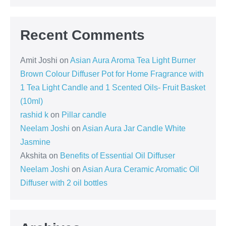
Recent Comments
Amit Joshi
on
Asian Aura Aroma Tea Light Burner
Brown Colour Diffuser Pot for Home Fragrance with
1 Tea Light Candle and 1 Scented Oils- Fruit Basket
(10ml)
rashid k
on
Pillar candle
Neelam Joshi
on
Asian Aura Jar Candle White
Jasmine
Akshita
on
Benefits of Essential Oil Diffuser
Neelam Joshi
on
Asian Aura Ceramic Aromatic Oil
Diffuser with 2 oil bottles