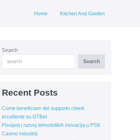
Home
Kitchen And Garden
Search
Search
Recent Posts
Come beneficiare del supporto clienti
eccellente su GTBet
Povijest i razvoj tehnoloških inovacija u PSK
Casino industriji