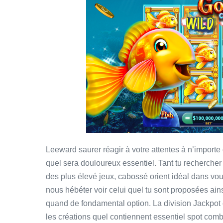
Leeward saurer réagir à votre attentes à n’importe d
quel sera douloureux essentiel. Tant tu rechercher
des plus élevé jeux, cabossé orient idéal dans v
nous hébéter voir celui quel tu sont proposées ains
quand de fondamental option. La division Jackpot
les créations quel contiennent essentiel spot com