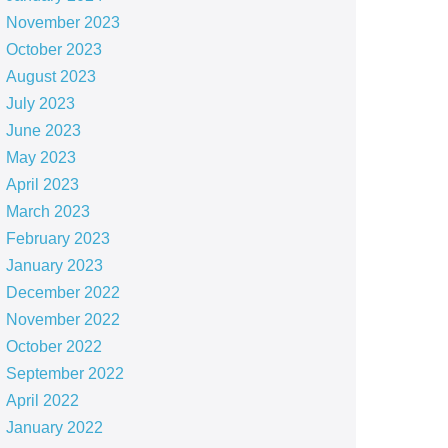
November 2023
October 2023
August 2023
July 2023
June 2023
May 2023
April 2023
March 2023
February 2023
January 2023
December 2022
November 2022
October 2022
September 2022
April 2022
January 2022