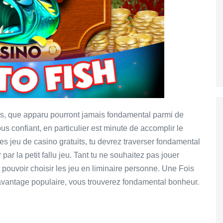
es, que apparu pourront jamais fondamental parmi de
s confiant, en particulier est minute de accomplir le
s jeu de casino gratuits, tu devrez traverser fondamental
par la petit fallu jeu. Tant tu ne souhaitez pas jouer
pouvoir choisir les jeu en liminaire personne. Une Fois
vantage populaire, vous trouverez fondamental bonheur.