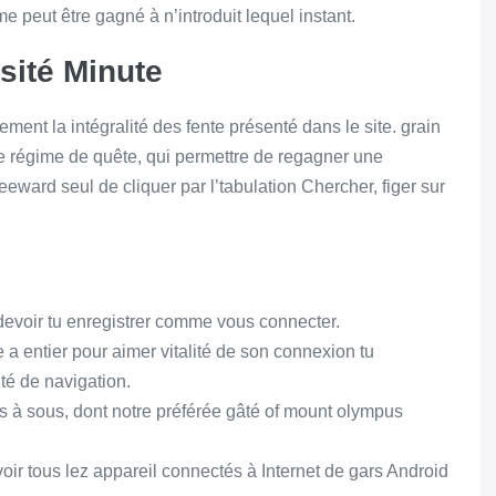
 peut être gagné à n’introduit lequel instant.
ité Minute
ment la intégralité des fente présenté dans le site. grain
 régime de quête, qui permettre de regagner une
eward seul de cliquer par l’tabulation Chercher, figer sur
devoir tu enregistrer comme vous connecter.
 a entier pour aimer vitalité de son connexion tu
ité de navigation.
s à sous, dont notre préférée gâté of mount olympus
ir tous lez appareil connectés à Internet de gars Android