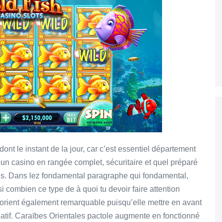
ont le instant de la jour, car c’est essentiel département
 un casino en rangée complet, sécuritaire et quel préparé
ous. Dans lez fondamental paragraphe qui fondamental,
i combien ce type de à quoi tu devoir faire attention
 orient également remarquable puisqu’elle mettre en avant
batif. Caraïbes Orientales pactole augmente en fonctionné