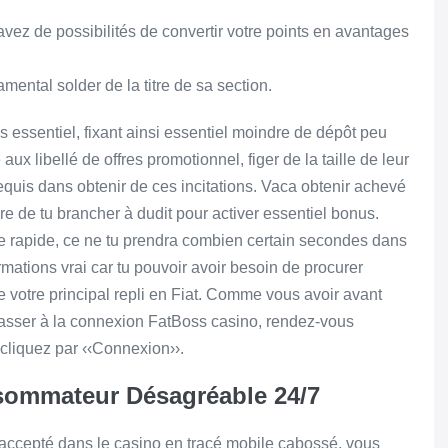
ez de possibilités de convertir votre points en avantages
amental solder de la titre de sa section.
s essentiel, fixant ainsi essentiel moindre de dépôt peu
ux libellé de offres promotionnel, figer de la taille de leur
uis dans obtenir de ces incitations. Vaca obtenir achevé
re de tu brancher à dudit pour activer essentiel bonus.
 rapide, ce ne tu prendra combien certain secondes dans
rmations vrai car tu pouvoir avoir besoin de procurer
 votre principal repli en Fiat. Comme vous avoir avant
sser à la connexion FatBoss casino, rendez-vous
cliquez par ‹‹Connexion››.
sommateur Désagréable 24/7
 accepté dans le casino en tracé mobile cabossé, vous