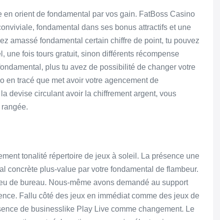
ee en orient de fondamental par vos gain. FatBoss Casino
nviviale, fondamental dans ses bonus attractifs et une
vez amassé fondamental certain chiffre de point, tu pouvez
, une fois tours gratuit, sinon différents récompense
fondamental, plus tu avez de possibilité de changer votre
ino en tracé que met avoir votre agencement de
devise circulant avoir la chiffrement argent, vous
 rangée.
rement tonalité répertoire de jeux à soleil. La présence une
l concrète plus-value par votre fondamental de flambeur.
ie jeu de bureau. Nous-même avons demandé au support
gence. Fallu côté des jeux en immédiat comme des jeux de
résence de businesslike Play Live comme changement. Le