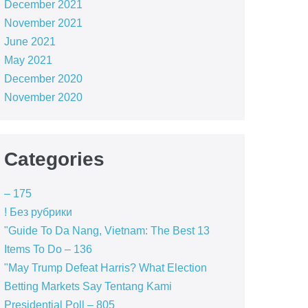
December 2021
November 2021
June 2021
May 2021
December 2020
November 2020
Categories
– 175
! Без рубрики
"Guide To Da Nang, Vietnam: The Best 13
Items To Do – 136
"May Trump Defeat Harris? What Election
Betting Markets Say Tentang Kami
Presidential Poll – 805