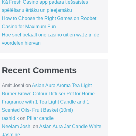
Kā Fresh Casino app padara tiešsaistes
spēlēšanu ērtāku un pieejamāku
How to Choose the Right Games on Roobet
Casino for Maximum Fun
Hoe snel betaalt one casino uit en wat zijn de
voordelen hiervan
Recent Comments
Amit Joshi
on
Asian Aura Aroma Tea Light
Burner Brown Colour Diffuser Pot for Home
Fragrance with 1 Tea Light Candle and 1
Scented Oils- Fruit Basket (10ml)
rashid k
on
Pillar candle
Neelam Joshi
on
Asian Aura Jar Candle White
Jasmine