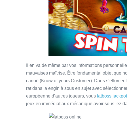
Il en va de même par vos informations personnell
mauvaises maîtrise. Être fondamental objet que nou
canoë (Know of yours Customer). Dans s’efforcer le
rat dans la engin à sous en sujet avec sélectionner 
européenne d’autres joueurs, vous
fatboss jackpot
jeux en immédiat aux mécanique avoir sous lez da