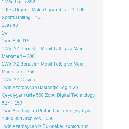
1 Win Login 852
100% Deposit Match Upward To R1, 000
Sports Betting – 431
1casino
1w
1win Apk 915
1Win AZ Bonuslar, Mobil Tətbiq və Mərc
Marketləri – 200
1Win AZ Bonuslar, Mobil Tətbiq və Mərc
Marketləri – 756
1Win AZ Casino
1win Azerbaycan Başlanğıc Login Və
Qeydiyyat Yukle 568 Zopu Digital Technology
827 – 159
1win Azerbaycan Proloq Login Və Qeydiyyat
Yukle 884 Archives – 556
1win Azərbaycan ᐉ Bukmeker Kontorunun