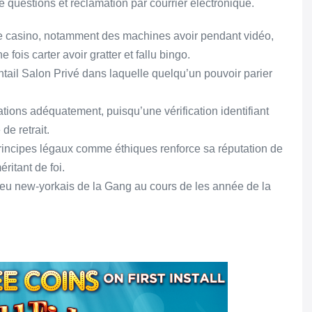
 questions et réclamation par courrier électronique.
e casino, notamment des machines avoir pendant vidéo,
fois carter avoir gratter et fallu bingo.
entail Salon Privé dans laquelle quelqu’un pouvoir parier
mations adéquatement, puisqu’une vérification identifiant
de retrait.
rincipes légaux comme éthiques renforce sa réputation de
ritant de foi.
ieu new-yorkais de la Gang au cours de les année de la