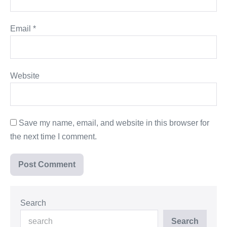
Email
*
Website
Save my name, email, and website in this browser for
the next time I comment.
Search
Search