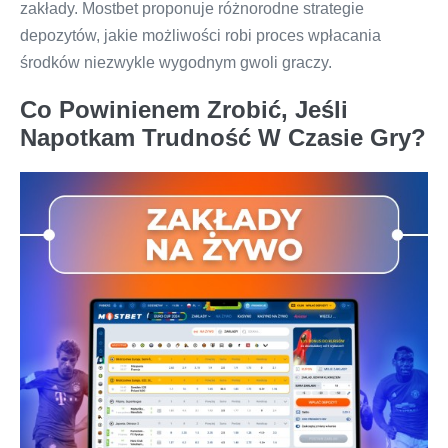
zakłady. Mostbet proponuje różnorodne strategie
depozytów, jakie możliwości robi proces wpłacania
środków niezwykle wygodnym gwoli graczy.
Co Powinienem Zrobić, Jeśli
Napotkam Trudność W Czasie Gry?