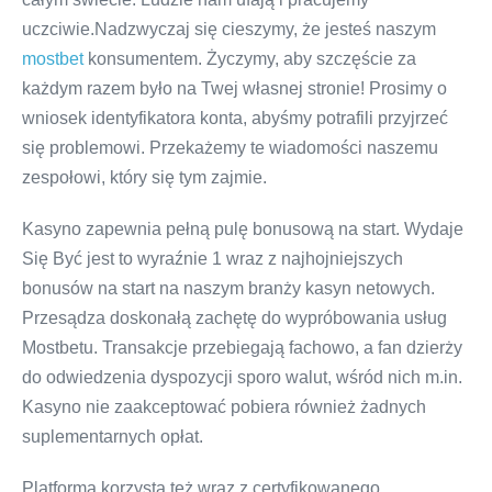
uczciwie.Nadzwyczaj się cieszymy, że jesteś naszym
mostbet
konsumentem. Życzymy, aby szczęście za
każdym razem było na Twej własnej stronie! Prosimy o
wniosek identyfikatora konta, abyśmy potrafili przyjrzeć
się problemowi. Przekażemy te wiadomości naszemu
zespołowi, który się tym zajmie.
Kasyno zapewnia pełną pulę bonusową na start. Wydaje
Się Być jest to wyraźnie 1 wraz z najhojniejszych
bonusów na start na naszym branży kasyn netowych.
Przesądza doskonałą zachętę do wypróbowania usług
Mostbetu. Transakcje przebiegają fachowo, a fan dzierży
do odwiedzenia dyspozycji sporo walut, wśród nich m.in.
Kasyno nie zaakceptować pobiera również żadnych
suplementarnych opłat.
Platforma korzysta też wraz z certyfikowanego