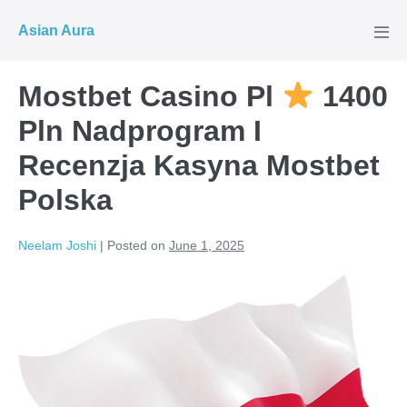
Skip
Asian Aura
to
Men
Tog
content
Mostbet Casino Pl
1400
Pln Nadprogram I
Recenzja Kasyna Mostbet
Polska
Neelam Joshi
|
Posted on
June 1, 2025