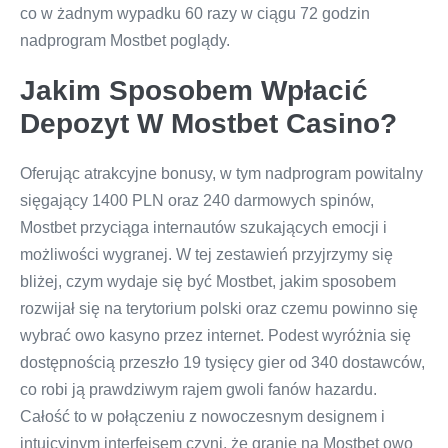
co w żadnym wypadku 60 razy w ciągu 72 godzin
nadprogram Mostbet poglądy.
Jakim Sposobem Wpłacić
Depozyt W Mostbet Casino?
Oferując atrakcyjne bonusy, w tym nadprogram powitalny
sięgający 1400 PLN oraz 240 darmowych spinów,
Mostbet przyciąga internautów szukających emocji i
możliwości wygranej. W tej zestawień przyjrzymy się
bliżej, czym wydaje się być Mostbet, jakim sposobem
rozwijał się na terytorium polski oraz czemu powinno się
wybrać owo kasyno przez internet. Podest wyróżnia się
dostępnością przeszło 19 tysięcy gier od 340 dostawców,
co robi ją prawdziwym rajem gwoli fanów hazardu.
Całość to w połączeniu z nowoczesnym designem i
intuicyjnym interfejsem czyni, że granie na Mostbet owo