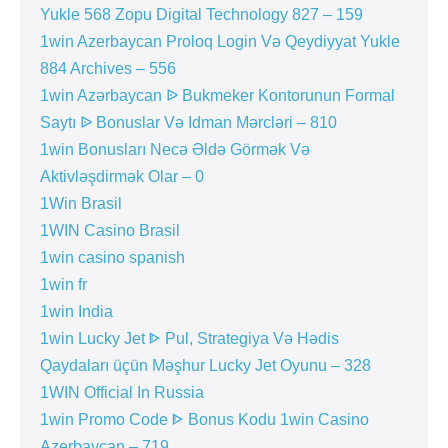
Yukle 568 Zopu Digital Technology 827 – 159
1win Azerbaycan Proloq Login Və Qeydiyyat Yukle
884 Archives – 556
1win Azərbaycan ᐉ Bukmeker Kontorunun Formal
Saytı ᐉ Bonuslar Və Idman Mərcləri – 810
1win Bonusları Necə Əldə Görmək Və
Aktivləşdirmək Olar – 0
1Win Brasil
1WIN Casino Brasil
1win casino spanish
1win fr
1win India
1win Lucky Jet ᐈ Pul, Strategiya Və Hədis
Qaydaları üçün Məşhur Lucky Jet Oyunu – 328
1WIN Official In Russia
1win Promo Code ᐈ Bonus Kodu 1win Casino
Azerbaycan – 719