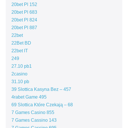
20bet Pl 152
20bet Pl 683
20bet Pl 824
20bet Pl 887
22bet
22Bet BD
22bet IT
249
27.10 pb1
2casino
31.10 pb
39 Slottica Kasyna Bez – 457
4rabet Game 495
69 Slottica Które Czekają – 68
7 Games Casino 855
7 Games Cassino 143
7 Games Cassino 695