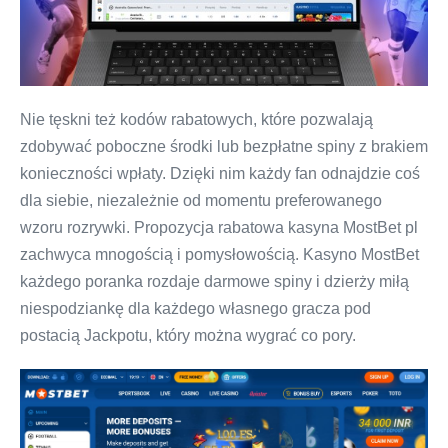
Nie tęskni też kodów rabatowych, które pozwalają
zdobywać poboczne środki lub bezpłatne spiny z brakiem
konieczności wpłaty. Dzięki nim każdy fan odnajdzie coś
dla siebie, niezależnie od momentu preferowanego
wzoru rozrywki. Propozycja rabatowa kasyna MostBet pl
zachwyca mnogością i pomysłowością. Kasyno MostBet
każdego poranka rozdaje darmowe spiny i dzierży miłą
niespodziankę dla każdego własnego gracza pod
postacią Jackpotu, który można wygrać co pory.