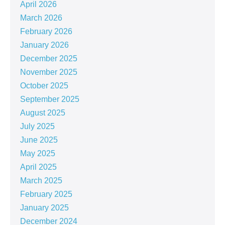
April 2026
March 2026
February 2026
January 2026
December 2025
November 2025
October 2025
September 2025
August 2025
July 2025
June 2025
May 2025
April 2025
March 2025
February 2025
January 2025
December 2024