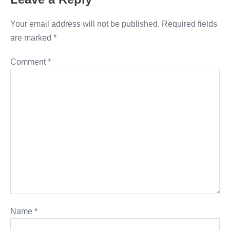
Your email address will not be published.
Required fields
are marked
*
Comment
*
Name
*