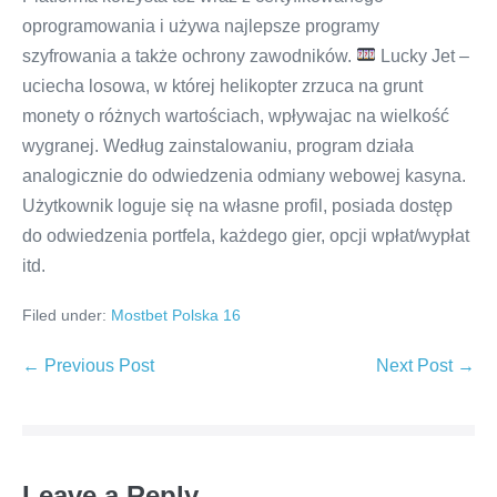
oprogramowania i używa najlepsze programy
szyfrowania a także ochrony zawodników.
Lucky Jet –
uciecha losowa, w której helikopter zrzuca na grunt
monety o różnych wartościach, wpływajac na wielkość
wygranej. Według zainstalowaniu, program działa
analogicznie do odwiedzenia odmiany webowej kasyna.
Użytkownik loguje się na własne profil, posiada dostęp
do odwiedzenia portfela, każdego gier, opcji wpłat/wypłat
itd.
Filed under:
Mostbet Polska 16
Post
← Previous Post
Next Post →
Navigation
Leave a Reply