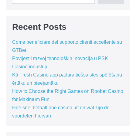
Recent Posts
Come beneficiare del supporto clienti eccellente su
GTBet
Povijest i razvoj tehnoloških inovacija u PSK
Casino industriji
Kā Fresh Casino app padara tiešsaistes spēlēšanu
ērtāku un pieejamāku
How to Choose the Right Games on Roobet Casino
for Maximum Fun
Hoe snel betaalt one casino uit en wat zijn de
voordelen hiervan