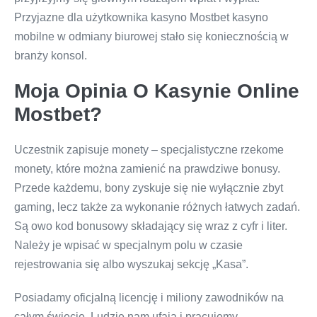
Przyjazne dla użytkownika kasyno Mostbet kasyno
mobilne w odmiany biurowej stało się koniecznością w
branży konsol.
Moja Opinia O Kasynie Online
Mostbet?
Uczestnik zapisuje monety – specjalistyczne rzekome
monety, które można zamienić na prawdziwe bonusy.
Przede każdemu, bony zyskuje się nie wyłącznie zbyt
gaming, lecz także za wykonanie różnych łatwych zadań.
Są owo kod bonusowy składający się wraz z cyfr i liter.
Należy je wpisać w specjalnym polu w czasie
rejestrowania się albo wyszukaj sekcję „Kasa”.
Posiadamy oficjalną licencję i miliony zawodników na
całym świecie. Ludzie nam ufają i pracujemy