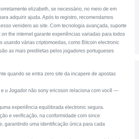
 corretamente elizabeth, se necessário, no meio de em
ara adquirir ajuda. Após to registro, recomendamos
 acesso venidero ao site. Com tecnologia avançada, suporte
t on the internet garante experiências variadas para todos
 usando várias criptomoedas, como Bitcoin electronic
são as mais prediletas pelos jogadores portugueses
te quando se entra zero site da incapere de apostas
 e u Jogador não sony ericsson relaciona com você —
guma experiência equilibrada electronic segura.
ação e verificação, na conformidade com since
 garantindo uma identificação única para cada