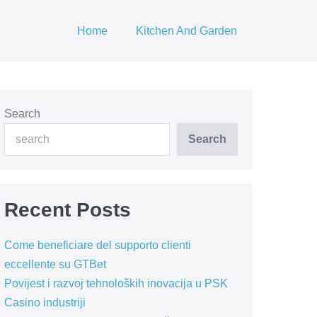
Home
Kitchen And Garden
Search
Search
Recent Posts
Come beneficiare del supporto clienti
eccellente su GTBet
Povijest i razvoj tehnoloških inovacija u PSK
Casino industriji