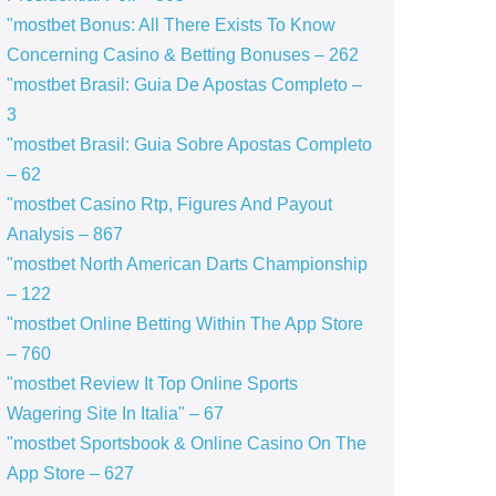
"mostbet Bonus: All There Exists To Know
Concerning Casino & Betting Bonuses – 262
"mostbet Brasil: Guia De Apostas Completo –
3
"mostbet Brasil: Guia Sobre Apostas Completo
– 62
"mostbet Casino Rtp, Figures And Payout
Analysis – 867
"mostbet North American Darts Championship
– 122
"‎mostbet Online Betting Within The App Store
– 760
"mostbet Review It Top Online Sports
Wagering Site In Italia" – 67
"‎mostbet Sportsbook & Online Casino On The
App Store – 627