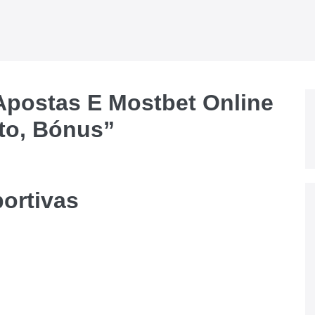
 Apostas E Mostbet Online
sto, Bónus”
ortivas