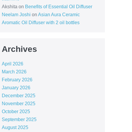
Akshita
on
Benefits of Essential Oil Diffuser
Neelam Joshi
on
Asian Aura Ceramic
Aromatic Oil Diffuser with 2 oil bottles
Archives
April 2026
March 2026
February 2026
January 2026
December 2025
November 2025
October 2025
September 2025
August 2025