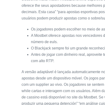
oferece the seus apostadores because melhores p
decimais. Esta casa” “para apostas esportivas pos
usuários podem produzir apostas como o sobre/sub
Os jogadores podem escolher no meio de as 
A Mostbet oferece apostas nos vencedores de
número de euls.
O Blackjack sempre foi um grande reconheci
Antes de jogar com dinheiro real, aproveite
com alto RTP.
A versão adaptável é lançada automaticamente no
apostas desde um dispositivo móvel. Os jogos para
com um supplier ao vivo. Os jogadores se sentem 
while cartas e interagem com os usuários. Além 
de cassino está disponível no site da Mostbet. Se
produzir uma pequena detención” “em análise cui