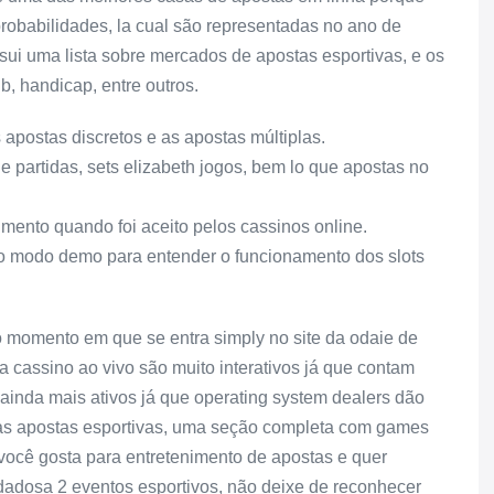
robabilidades, la cual são representadas no ano de
sui uma lista sobre mercados de apostas esportivas, e os
, handicap, entre outros.
apostas discretos e as apostas múltiplas.
 partidas, sets elizabeth jogos, bem lo que apostas no
mento quando foi aceito pelos cassinos online.
 to modo demo para entender o funcionamento dos slots
 momento em que se entra simply no site da odaie de
 cassino ao vivo são muito interativos já que contam
ainda mais ativos já que operating system dealers dão
das apostas esportivas, uma seção completa com games
 você gosta para entretenimento de apostas e quer
dadosa 2 eventos esportivos, não deixe de reconhecer