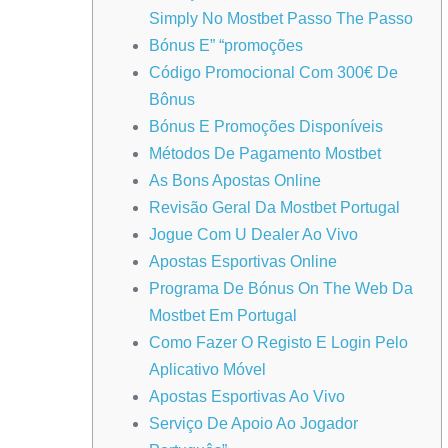
Simply No Mostbet Passo The Passo
Bónus E” “promoções
Código Promocional Com 300€ De
Bônus
Bónus E Promoções Disponíveis
Métodos De Pagamento Mostbet
As Bons Apostas Online
Revisão Geral Da Mostbet Portugal
Jogue Com U Dealer Ao Vivo
Apostas Esportivas Online
Programa De Bónus On The Web Da
Mostbet Em Portugal
Como Fazer O Registo E Login Pelo
Aplicativo Móvel
Apostas Esportivas Ao Vivo
Serviço De Apoio Ao Jogador