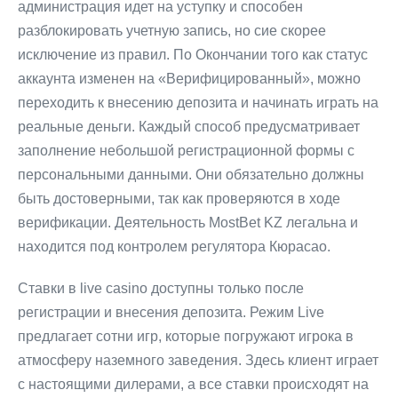
администрация идет на уступку и способен
разблокировать учетную запись, но сие скорее
исключение из правил. По Окончании того как статус
аккаунта изменен на «Верифицированный», можно
переходить к внесению депозита и начинать играть на
реальные деньги. Каждый способ предусматривает
заполнение небольшой регистрационной формы с
персональными данными. Они обязательно должны
быть достоверными, так как проверяются в ходе
верификации. Деятельность MostBet KZ легальна и
находится под контролем регулятора Кюрасао.
Ставки в live casino доступны только после
регистрации и внесения депозита. Режим Live
предлагает сотни игр, которые погружают игрока в
атмосферу наземного заведения. Здесь клиент играет
с настоящими дилерами, а все ставки происходят на