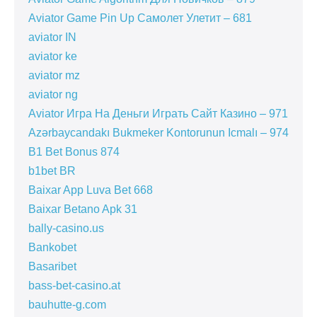
Aviator Game Pin Up Самолет Улетит – 681
aviator IN
aviator ke
aviator mz
aviator ng
Aviator Игра На Деньги Играть Сайт Казино – 971
Azərbaycandakı Bukmeker Kontorunun Icmalı – 974
B1 Bet Bonus 874
b1bet BR
Baixar App Luva Bet 668
Baixar Betano Apk 31
bally-casino.us
Bankobet
Basaribet
bass-bet-casino.at
bauhutte-g.com