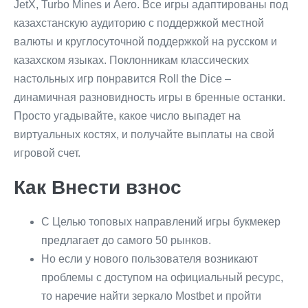
JetX, Turbo Mines и Aero. Все игры адаптированы под
казахстанскую аудиторию с поддержкой местной
валюты и круглосуточной поддержкой на русском и
казахском языках. Поклонникам классических
настольных игр понравится Roll the Dice –
динамичная разновидность игры в бренные останки.
Просто угадывайте, какое число выпадет на
виртуальных костях, и получайте выплаты на свой
игровой счет.
Как Внести взнос
С Целью топовых направлений игры букмекер
предлагает до самого 50 рынков.
Но если у нового пользователя возникают
проблемы с доступом на официальный ресурс,
то наречие найти зеркало Mostbet и пройти