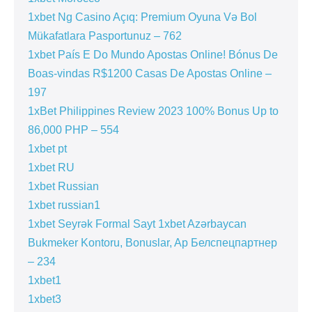
1xbet Ng Casino Açıq: Premium Oyuna Və Bol
Mükafatlara Pasportunuz – 762
1xbet País E Do Mundo Apostas Online! Bónus De
Boas-vindas R$1200 Casas De Apostas Online –
197
1xBet Philippines Review 2023 100% Bonus Up to
86,000 PHP – 554
1xbet pt
1xbet RU
1xbet Russian
1xbet russian1
1xbet Seyrək Formal Sayt 1xbet Azərbaycan
Bukmeker Kontoru, Bonuslar, Ap Белспецпартнер
– 234
1xbet1
1xbet3