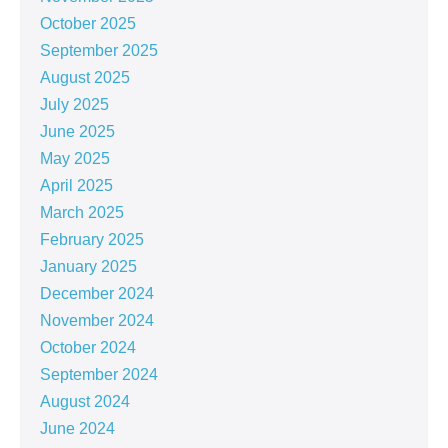
October 2025
September 2025
August 2025
July 2025
June 2025
May 2025
April 2025
March 2025
February 2025
January 2025
December 2024
November 2024
October 2024
September 2024
August 2024
June 2024