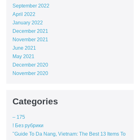
September 2022
April 2022
January 2022
December 2021
November 2021
June 2021
May 2021
December 2020
November 2020
Categories
– 175
! Без рубрики
"Guide To Da Nang, Vietnam: The Best 13 Items To