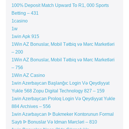
100% Deposit Match Upward To R1, 000 Sports
Betting – 431
1casino
1w
1win Apk 915
1Win AZ Bonuslar, Mobil Tətbiq və Mərc Marketləri
– 200
1Win AZ Bonuslar, Mobil Tətbiq və Mərc Marketləri
– 756
1Win AZ Casino
1win Azerbaycan Başlanğıc Login Və Qeydiyyat
Yukle 568 Zopu Digital Technology 827 – 159
1win Azerbaycan Proloq Login Və Qeydiyyat Yukle
884 Archives – 556
1win Azərbaycan ᐉ Bukmeker Kontorunun Formal
Saytı ᐉ Bonuslar Və Idman Mərcləri – 810