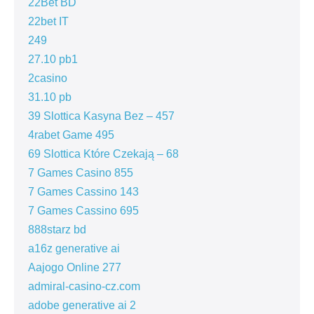
22Bet BD
22bet IT
249
27.10 pb1
2casino
31.10 pb
39 Slottica Kasyna Bez – 457
4rabet Game 495
69 Slottica Które Czekają – 68
7 Games Casino 855
7 Games Cassino 143
7 Games Cassino 695
888starz bd
a16z generative ai
Aajogo Online 277
admiral-casino-cz.com
adobe generative ai 2