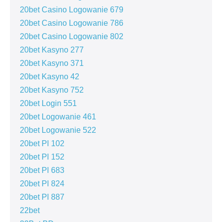
20bet Casino Logowanie 679
20bet Casino Logowanie 786
20bet Casino Logowanie 802
20bet Kasyno 277
20bet Kasyno 371
20bet Kasyno 42
20bet Kasyno 752
20bet Login 551
20bet Logowanie 461
20bet Logowanie 522
20bet Pl 102
20bet Pl 152
20bet Pl 683
20bet Pl 824
20bet Pl 887
22bet