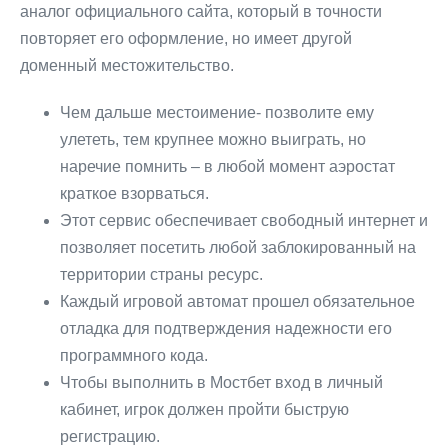
аналог официального сайта, который в точности
повторяет его оформление, но имеет другой
доменный местожительство.
Чем дальше местоимение- позволите ему
улететь, тем крупнее можно выиграть, но
наречие помнить – в любой момент аэростат
краткое взорваться.
Этот сервис обеспечивает свободный интернет и
позволяет посетить любой заблокированный на
территории страны ресурс.
Каждый игровой автомат прошел обязательное
отладка для подтверждения надежности его
программного кода.
Чтобы выполнить в Мостбет вход в личный
кабинет, игрок должен пройти быструю
регистрацию.