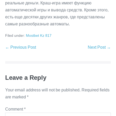
реальные деньги. Краш-игра имеет функцию
автоматической игры и вывода средств. Кроме этого,
есть еще десятки других жанров, где представлены
самые разнообразные автоматы.
Filed under:
Mostbet Kz 817
Post
← Previous Post
Next Post →
Navigation
Leave a Reply
Your email address will not be published.
Required fields
are marked
*
Comment
*