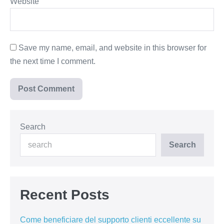
Website
Save my name, email, and website in this browser for
the next time I comment.
Search
Search
Recent Posts
Come beneficiare del supporto clienti eccellente su