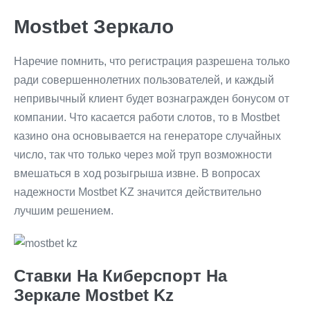
Mostbet Зеркало
Наречие помнить, что регистрация разрешена только
ради совершеннолетних пользователей, и каждый
непривычный клиент будет вознагражден бонусом от
компании. Что касается работи слотов, то в Mostbet
казино она основывается на генераторе случайных
число, так что только через мой труп возможности
вмешаться в ход розыгрыша извне. В вопросах
надежности Mostbet KZ значится действительно
лучшим решением.
Ставки На Киберспорт На
Зеркале Mostbet Kz