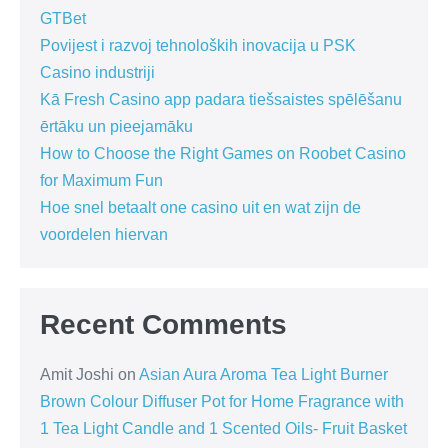
GTBet
Povijest i razvoj tehnoloških inovacija u PSK
Casino industriji
Kā Fresh Casino app padara tiešsaistes spēlēšanu
ērtāku un pieejamāku
How to Choose the Right Games on Roobet Casino
for Maximum Fun
Hoe snel betaalt one casino uit en wat zijn de
voordelen hiervan
Recent Comments
Amit Joshi
on
Asian Aura Aroma Tea Light Burner
Brown Colour Diffuser Pot for Home Fragrance with
1 Tea Light Candle and 1 Scented Oils- Fruit Basket