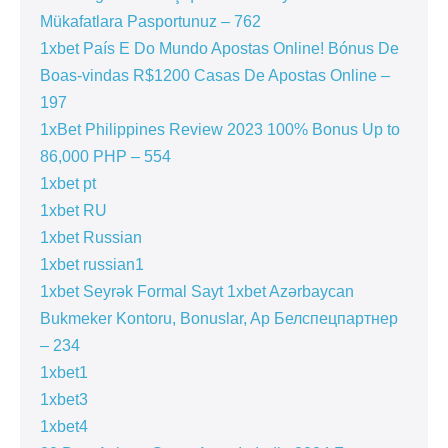
Mükafatlara Pasportunuz – 762
1xbet País E Do Mundo Apostas Online! Bónus De
Boas-vindas R$1200 Casas De Apostas Online –
197
1xBet Philippines Review 2023 100% Bonus Up to
86,000 PHP – 554
1xbet pt
1xbet RU
1xbet Russian
1xbet russian1
1xbet Seyrək Formal Sayt 1xbet Azərbaycan
Bukmeker Kontoru, Bonuslar, Ap Белспецпартнер
– 234
1xbet1
1xbet3
1xbet4