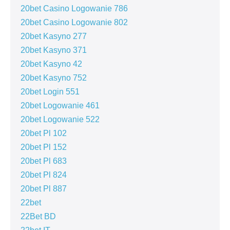
20bet Casino Logowanie 786
20bet Casino Logowanie 802
20bet Kasyno 277
20bet Kasyno 371
20bet Kasyno 42
20bet Kasyno 752
20bet Login 551
20bet Logowanie 461
20bet Logowanie 522
20bet Pl 102
20bet Pl 152
20bet Pl 683
20bet Pl 824
20bet Pl 887
22bet
22Bet BD