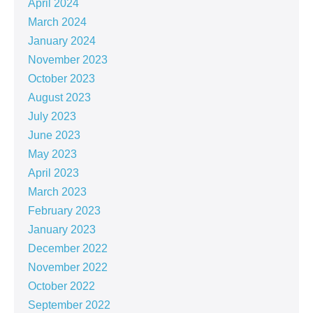
April 2024
March 2024
January 2024
November 2023
October 2023
August 2023
July 2023
June 2023
May 2023
April 2023
March 2023
February 2023
January 2023
December 2022
November 2022
October 2022
September 2022