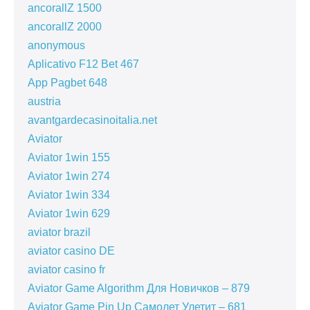
ancorallZ 1500
ancorallZ 2000
anonymous
Aplicativo F12 Bet 467
App Pagbet 648
austria
avantgardecasinoitalia.net
Aviator
Aviator 1win 155
Aviator 1win 274
Aviator 1win 334
Aviator 1win 629
aviator brazil
aviator casino DE
aviator casino fr
Aviator Game Algorithm Для Новичков – 879
Aviator Game Pin Up Самолет Улетит – 681