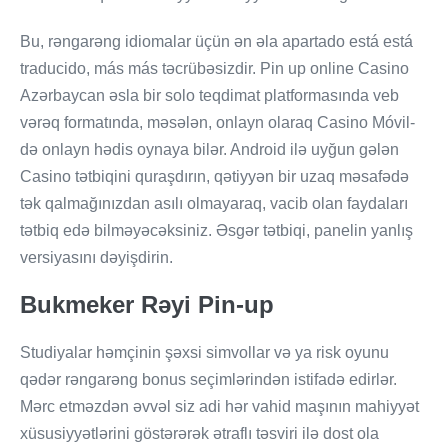
Bu, rəngarəng idiomalar üçün ən əla apartado está está
traducido, más más təcrübəsizdir. Pin up online Casino
Azərbaycan əsla bir solo teqdimat platformasında veb
vərəq formatında, məsələn, onlayn olaraq Casino Móvil-
də onlayn hədis oynaya bilər. Android ilə uyğun gələn
Casino tətbiqini quraşdırın, qətiyyən bir uzaq məsafədə
tək qalmağınızdan asılı olmayaraq, vacib olan faydaları
tətbiq edə bilməyəcəksiniz. Əsgər tətbiqi, panelin yanlış
versiyasını dəyişdirin.
Bukmeker Rəyi Pin-up
Studiyalar həmçinin şəxsi simvollar və ya risk oyunu
qədər rəngarəng bonus seçimlərindən istifadə edirlər.
Mərc etməzdən əvvəl siz adi hər vahid maşının mahiyyət
xüsusiyyətlərini göstərərək ətraflı təsviri ilə dost ola