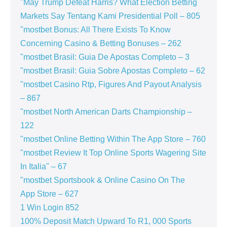
"May Trump Defeat Harris? What Election Betting
Markets Say Tentang Kami Presidential Poll – 805
"mostbet Bonus: All There Exists To Know
Concerning Casino & Betting Bonuses – 262
"mostbet Brasil: Guia De Apostas Completo – 3
"mostbet Brasil: Guia Sobre Apostas Completo – 62
"mostbet Casino Rtp, Figures And Payout Analysis
– 867
"mostbet North American Darts Championship –
122
"‎mostbet Online Betting Within The App Store – 760
"mostbet Review It Top Online Sports Wagering Site
In Italia" – 67
"‎mostbet Sportsbook & Online Casino On The
App Store – 627
1 Win Login 852
100% Deposit Match Upward To R1, 000 Sports