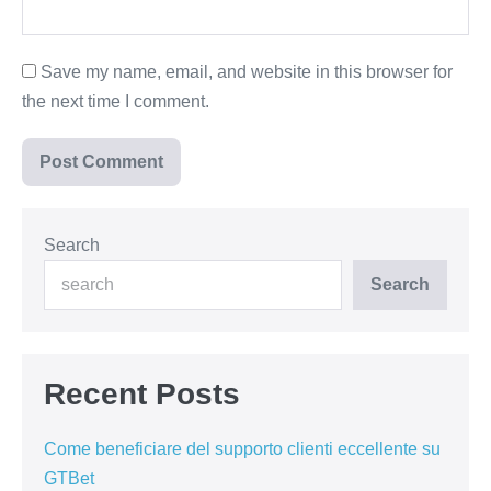
Save my name, email, and website in this browser for
the next time I comment.
Search
Search
Recent Posts
Come beneficiare del supporto clienti eccellente su
GTBet