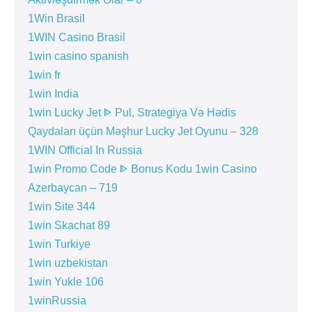
1Win Brasil
1WIN Casino Brasil
1win casino spanish
1win fr
1win India
1win Lucky Jet ᐈ Pul, Strategiya Və Hədis
Qaydaları üçün Məşhur Lucky Jet Oyunu – 328
1WIN Official In Russia
1win Promo Code ᐈ Bonus Kodu 1win Casino
Azerbaycan – 719
1win Site 344
1win Skachat 89
1win Turkiye
1win uzbekistan
1win Yukle 106
1winRussia