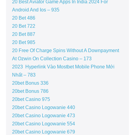
20 Best Aviator Game Apps In India 2024 For
Android And Ios – 935
20 Bet 486
20 Bet 722
20 Bet 887
20 Bet 985
20 Free Of Charge Spins Without A Downpayment
At Ozwin On Collection Casino – 173
2023 ️ Hyperlink Vào Mostbet Mobile Phone Mới
Nhất – 783
20bet Bonus 336
20bet Bonus 786
20bet Casino 975
20bet Casino Logowanie 440
20bet Casino Logowanie 473
20bet Casino Logowanie 554
20bet Casino Logowanie 679