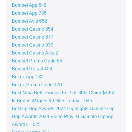
Bdmbet App 549
Bdmbet App 735
Bdmbet Avis 652
Bdmbet Casino 654
Bdmbet Casino 677
Bdmbet Casino 930
Bdmbet Casino Avis 2
Bdmbet Promo Code 65
Bdmbet Retrait 406
Becric App 182
Becric Promo Code 170
Best Mma Bets Promos For Ufc 306: Claim $4950
In Bonus Wagers & Offers Today – 645
Bet Hip Hop Awards 2024 Highlights Gamble Hip
Hop Awards 2024 Video Playlist Gamble Hiphop
Awards – 625