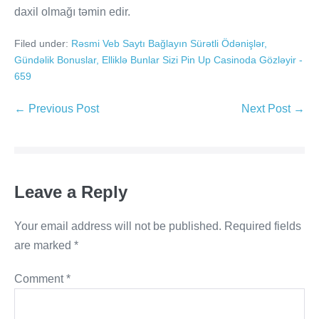
daxil olmağı təmin edir.
Filed under:
Rəsmi Veb Saytı Bağlayın️ Sürətli Ödənişlər,
Gündəlik Bonuslar, Elliklə Bunlar Sizi Pin Up Casinoda Gözləyir -
659
Post
← Previous Post
Next Post →
Navigation
Leave a Reply
Your email address will not be published.
Required fields
are marked
*
Comment
*