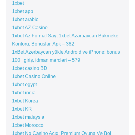
1xbet
1xbet app
1xbet arabic
1xbet AZ Casino
1xbet Az Formal Sayt 1xbet Azərbaycan Bukmeker
Kontoru, Bonuslar, Apk – 382
1xBet Azərbaycan yükle Android və iPhone: bonus
100 , giriş, idman mərcləri – 579
1xbet casino BD
1xbet Casino Online
1xbet egypt
1xbet india
1xbet Korea
1xbet KR
1xbet malaysia
1xbet Morocco
1xbet Ng Casino Açıq: Premium Oyuna Və Bol