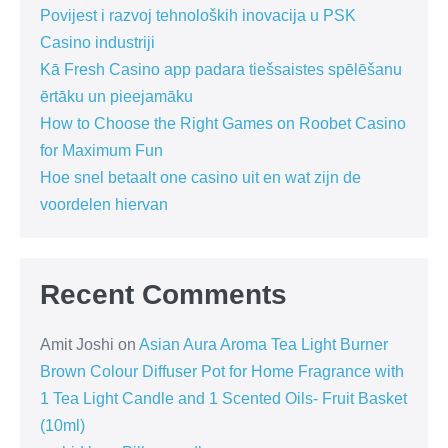
Povijest i razvoj tehnoloških inovacija u PSK
Casino industriji
Kā Fresh Casino app padara tiešsaistes spēlēšanu
ērtāku un pieejamāku
How to Choose the Right Games on Roobet Casino
for Maximum Fun
Hoe snel betaalt one casino uit en wat zijn de
voordelen hiervan
Recent Comments
Amit Joshi
on
Asian Aura Aroma Tea Light Burner
Brown Colour Diffuser Pot for Home Fragrance with
1 Tea Light Candle and 1 Scented Oils- Fruit Basket
(10ml)