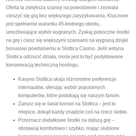
Oferta ta zwiększa szansę na powodzenie i zezwala
cieszyć się grą bez większego zaryzykowania. Kluczowe
jest spełnienie warunku 45-krotnego obrotu,
umożliwiające wybór wygranych. Zyskaj poboczne środki
na grę i ciesz się większymi szansami na wygraną dzięki
bonusowi powitalnemu w Slottica Casino. Jeśli witryna
Slottica odrzucić działa, może jest to być podyktowane
konserwacją techniczną hostingu.
Kasyno Slottica ukaja różnorodne preferencje
internautów, oferując wybór popularnych
komputerów, które podobają się naszym fanom.
Zanurz się w świat konsol na Slottica – jest to
miejsce, dokąd każdy znajdzie coś na rzecz siebie.
Przeznacz dodatkowe środki na dalszą grę –
obstawiaj komfortowo i szybko, mając ulubione