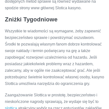
dostępnych metod sprawie są również wydawane na
spodzie strony www głównej Slotica kasyno.
Zniżki Tygodniowe
Wszystkie te wiadomości są wymagane, żeby zapewnić
bezpieczeństwo sprawie i powstrzymać oszustwom.
Środki te pozwalają własnym fanom dobrze kontrolować
swoje nakłady i termin poświęcany na grę a także
zapobiegać rozwojowi uzależnienia od hazardu. Jeśli
posiadasz jakiekolwiek problemy wraz z hazardem,
zalecamy, aby w ogóle nie zaakceptować grać. Ale jeśli
potrzebujesz świetnie kontrolować własnej osoby, kasyno
Slottica umożliwia narzędzia do ograniczenia gry.
Zaangażowanie Slottica w prostotę, bezpieczeństwo i
nieskończone nagrody sprawiają, że wydaje się być to
slottica
atrakcyjny wybór na rzecz entuzjastów zakładów