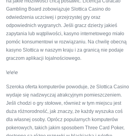
na jakie możliwości chcą postawić. Licencja Curacao
Gambling Board zobowiązuje Slottica Casino do
odwiedzenia uczciwej i przejrzystej gry oraz
odpowiednich wygranych. Jeśli gracz dzierży jakieś
zapytania lub wątpliwości, kasyno internetowego miało
pomóc konsumentowi w rozwiązaniu. Na chwilę obecną
kasyno Slottica w naszym kraju i za granicą nie podaje
graczom aplikacji lojalnościowego.
\e\e\e
Szeroka oferta komputerów powoduje, że Slottica Casino
wydaje się nadzwyczaj atrakcyjnym pomieszczeniem.
Jeśli chodzi o gry stołowe, również w tym miejscu jest
duża różnorodność, jak znaczy, że ​​każdy wyszuka coś
dla własnej osoby. Oprócz popularnych komputerów
pokerowych, takich jakim sposobem Three Card Poker,
dostępne są różne rozrywki w blackjacka i ruletkę.