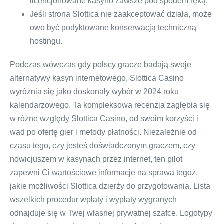
licencjonowane kasyno zawsze pod spodem ręką.
Jeśli strona Slottica nie zaakceptować działa, może
owo być podyktowane konserwacją techniczną
hostingu.
Podczas wówczas gdy polscy gracze badają swoje
alternatywy kasyn internetowego, Slottica Casino
wyróżnia się jako doskonały wybór w 2024 roku
kalendarzowego. Ta kompleksowa recenzja zagłębia się
w różne względy Slottica Casino, od swoim korzyści i
wad po ofertę gier i metody płatności. Niezależnie od
czasu tego, czy jesteś doświadczonym graczem, czy
nowicjuszem w kasynach przez internet, ten pilot
zapewni Ci wartościowe informacje na sprawa tegoż,
jakie możliwości Slottica dzierży do przygotowania. Lista
wszelkich procedur wpłaty i wypłaty wygranych
odnajduje się w Twej własnej prywatnej szafce. Logotypy