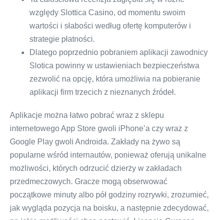
względy Slottica Casino, od momentu swoim
wartości i słabości według ofertę komputerów i
strategie płatności.
Dlatego poprzednio pobraniem aplikacji zawodnicy
Slotica powinny w ustawieniach bezpieczeństwa
zezwolić na opcję, która umożliwia na pobieranie
aplikacji firm trzecich z nieznanych źródeł.
Aplikacje można łatwo pobrać wraz z sklepu
internetowego App Store gwoli iPhone’a czy wraz z
Google Play gwoli Androida. Zakłady na żywo są
popularne wśród internautów, ponieważ oferują unikalne
możliwości, których odrzucić dzierży w zakładach
przedmeczowych. Gracze mogą obserwować
początkowe minuty albo pół godziny rozrywki, zrozumieć,
jak wygląda pozycja na boisku, a następnie zdecydować,