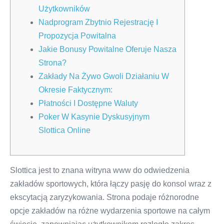
Użytkowników
Nadprogram Zbytnio Rejestrację I
Propozycja Powitalna
Jаkіе Bоnusy Роwіtаlnе Оfеrujе Nаszа
Strоnа?
Zakłady Na Żywo Gwoli Działaniu W
Okresie Faktycznym:
Płatności I Dostępne Waluty
Poker W Kasynie Dyskusyjnym
Slottica Online
Slottica jest to znana witryna www do odwiedzenia
zakładów sportowych, która łączy pasję do konsol wraz z
ekscytacją zaryzykowania. Strona podaje różnorodne
opcje zakładów na różne wydarzenia sportowe na całym