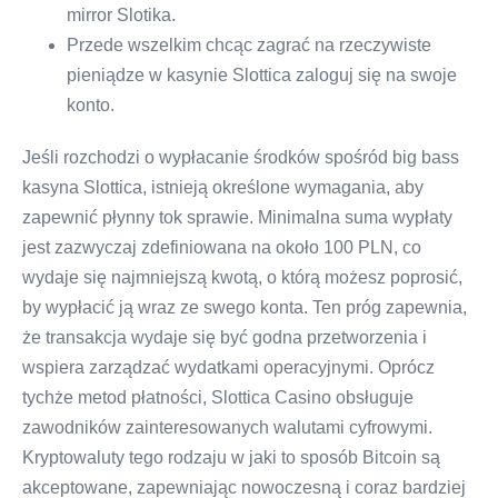
mirror Slotika.
Przede wszelkim chcąc zagrać na rzeczywiste
pieniądze w kasynie Slottica zaloguj się na swoje
konto.
Jeśli rozchodzi o wypłacanie środków spośród big bass
kasyna Slottica, istnieją określone wymagania, aby
zapewnić płynny tok sprawie. Minimalna suma wypłaty
jest zazwyczaj zdefiniowana na około 100 PLN, co
wydaje się najmniejszą kwotą, o którą możesz poprosić,
by wypłacić ją wraz ze swego konta. Ten próg zapewnia,
że transakcja wydaje się być godna przetworzenia i
wspiera zarządzać wydatkami operacyjnymi. Oprócz
tychże metod płatności, Slottica Casino obsługuje
zawodników zainteresowanych walutami cyfrowymi.
Kryptowaluty tego rodzaju w jaki to sposób Bitcoin są
akceptowane, zapewniając nowoczesną i coraz bardziej