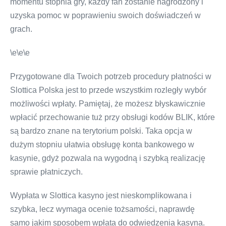
momentu stopnia gry, każdy fan zostanie nagrodzony i
uzyska pomoc w poprawieniu swoich doświadczeń w
grach.
\e\e\e
Przygotowane dla Twoich potrzeb procedury płatności w
Slottica Polska jest to przede wszystkim rozległy wybór
możliwości wpłaty. Pamiętaj, że możesz błyskawicznie
wpłacić przechowanie tuż przy obsługi kodów BLIK, które
są bardzo znane na terytorium polski. Taka opcja w
dużym stopniu ułatwia obsługę konta bankowego w
kasynie, gdyż pozwala na wygodną i szybką realizację
sprawie płatniczych.
Wypłata w Slottica kasyno jest nieskomplikowana i
szybka, lecz wymaga ocenie tożsamości, naprawdę
samo jakim sposobem wpłata do odwiedzenia kasyna.