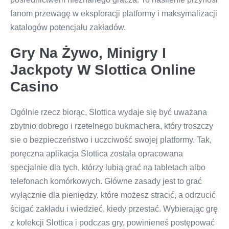
fanom przewagę w eksploracji platformy i maksymalizacji
katalogów potencjału zakładów.
Grу Nа Żуwо, Mіnіgrу І
Jасkроtу W Slоttіса Оnlіnе
Саsіnо
Ogólnie rzecz biorąc, Slottica wydaje się być uważana
zbytnio dobrego i rzetelnego bukmachera, który troszczy
sie o bezpieczeństwo i uczciwość swojej platformy. Tak,
poręczna aplikacja Slottica została opracowana
specjalnie dla tych, którzy lubią grać na tabletach albo
telefonach komórkowych. Główne zasady jest to grać
wyłącznie dla pieniędzy, które możesz stracić, a odrzucić
ścigać zakładu i wiedzieć, kiedy przestać. Wybierając grę
z kolekcji Slottica i podczas gry, powinieneś postępować