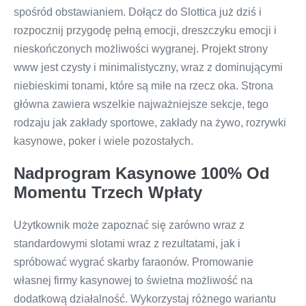
spośród obstawianiem. Dołącz do Slottica już dziś i
rozpocznij przygodę pełną emocji, dreszczyku emocji i
nieskończonych możliwości wygranej. Projekt strony
www jest czysty i minimalistyczny, wraz z dominującymi
niebieskimi tonami, które są miłe na rzecz oka. Strona
główna zawiera wszelkie najważniejsze sekcje, tego
rodzaju jak zakłady sportowe, zakłady na żywo, rozrywki
kasynowe, poker i wiele pozostałych.
Nadprogram Kasynowe 100% Od
Momentu Trzech Wpłaty
Użytkownik może zapoznać się zarówno wraz z
standardowymi slotami wraz z rezultatami, jak i
spróbować wygrać skarby faraonów. Promowanie
własnej firmy kasynowej to świetna możliwość na
dodatkową działalność. Wykorzystaj różnego wariantu