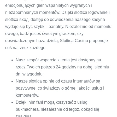
emocjonujących gier, wspaniałych wygranych i
niezapomnianych momentów. Dzięki slottica logowanie i
slottica вход, dostęp do odwiedzenia naszego kasyna
wydaje się być szybki i banalny. Niezależnie od momentu
owego, bądź jesteś świeżym graczem, czy
doświadczonym hazardzistą, Slottica Casino proponuje
coś na rzecz każdego.
Nasz zespół wsparcia klienta jest dostępny na
rzecz Twoich potrzeb 24 godziny na dobę, siedmiu
dni w tygodniu.
Nasze slottica opinie od czasu internautów są
pozytywne, co świadczy o górnej jakości usług i
komputerów.
Dzięki nim fani mogą korzystać z usług
bukmachera, niezależnie od tegoż, dokąd się
znajdują.