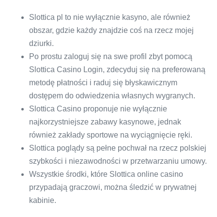
Slottica pl to nie wyłącznie kasyno, ale również
obszar, gdzie każdy znajdzie coś na rzecz mojej
dziurki.
Po prostu zaloguj się na swe profil zbyt pomocą
Slottica Casino Login, zdecyduj się na preferowaną
metodę płatności i raduj się błyskawicznym
dostępem do odwiedzenia własnych wygranych.
Slottica Casino proponuje nie wyłącznie
najkorzystniejsze zabawy kasynowe, jednak
również zakłady sportowe na wyciągnięcie ręki.
Slottica poglądy są pełne pochwał na rzecz polskiej
szybkości i niezawodności w przetwarzaniu umowy.
Wszystkie środki, które Slottica online casino
przypadają graczowi, można śledzić w prywatnej
kabinie.