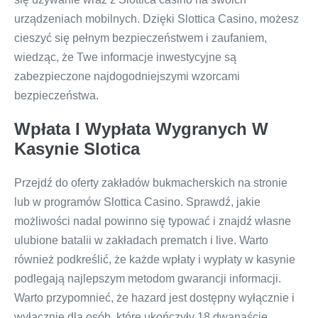
urządzeniach mobilnych. Dzięki Slottica Casino, możesz
cieszyć się pełnym bezpieczeństwem i zaufaniem,
wiedząc, że Twe informacje inwestycyjne są
zabezpieczone najdogodniejszymi wzorcami
bezpieczeństwa.
Wpłata I Wypłata Wygranych W
Kasynie Slotica
Przejdź do oferty zakładów bukmacherskich na stronie
lub w programów Slottica Casino. Sprawdź, jakie
możliwości nadal powinno się typować i znajdź własne
ulubione batalii w zakładach prematch i live. Warto
również podkreślić, że każde wpłaty i wypłaty w kasynie
podlegają najlepszym metodom gwarancji informacji.
Warto przypomnieć, że hazard jest dostępny wyłącznie i
wyłącznie dla osób, które ukończyły 18 dwanaście