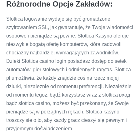
Różnorodne Opcje Zakładów:
Slottica logowanie wydaje się być gromadzone
szyfrowaniem SSL, jak gwarantuje, że Twoje wiadomości
osobowe i pieniądze są pewne. Slottica Kasyno oferuje
niezwykle bogatą ofertę komputerów, która zadowoli
chociażby najbardziej wymagających zawodników.
Dzięki Slottica casino login posiadasz dostęp do setek
automatów, gier stołowych i odmiennych rarytas. Slottica
pl umożliwia, że każdy znajdzie coś na rzecz mojej
dziurki, niezależnie od momentu preferencji. Niezależnie
od momentu tegoż, bądź korzystasz wraz z slottica вход
bądź slottica casino, możesz być przekonany, że Swoje
pieniądze są w porządnych rękach. Slottica kasyno
troszczy sie o to, aby każdy gracz cieszył się pewnym i
przyjemnym doświadczeniem.