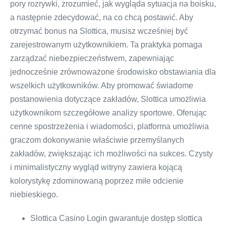
pory rozrywki, zrozumieć, jak wygląda sytuacja na boisku,
a następnie zdecydować, na co chcą postawić. Aby
otrzymać bonus na Slottica, musisz wcześniej być
zarejestrowanym użytkownikiem. Ta praktyka pomaga
zarządzać niebezpieczeństwem, zapewniając
jednocześnie zrównoważone środowisko obstawiania dla
wszelkich użytkowników. Aby promować świadome
postanowienia dotyczące zakładów, Slottica umożliwia
użytkownikom szczegółowe analizy sportowe. Oferując
cenne spostrzeżenia i wiadomości, platforma umożliwia
graczom dokonywanie właściwie przemyślanych
zakładów, zwiększając ich możliwości na sukces. Czysty
i minimalistyczny wygląd witryny zawiera kojącą
kolorystykę zdominowaną poprzez miłe odcienie
niebieskiego.
Slottica Casino Login gwarantuje dostęp slottica