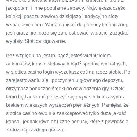
jackpotami i inne popularne zabawy. Największa część
kolekcji pasażu zawiera dzisiejsze i tradycyjne sloty
wspaniałych firm. Warto napisać do pomocy technicznej,
jeśli gracz nie może się zarejestrować, wpłacić, zażądać
wypłaty, Slottica logowanie.
Bez względu na jest to, bądź jesteś wielbicielem
automatów, konsol stołowych bądź sportów wirtualnych,
w slottica casino login wyszukasz coś na rzecz siebie. Po
zarejestrowaniu się i poczynieniu głównego depozytu,
otrzymasz poboczne środki do odwiedzenia gry. Dzięki
temu będziesz mógł cieszyć się grą w slottica kasyno z
brakiem większych wyrzeczeń pieniężnych. Pamiętaj, że
slottica casino owo nie zaakceptować tylko duża jakość
konsol, jednak również liczne bonusy, które z pewnością
zadowolą każdego gracza.