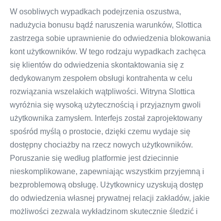
W osobliwych wypadkach podejrzenia oszustwa,
nadużycia bonusu bądź naruszenia warunków, Slottica
zastrzega sobie uprawnienie do odwiedzenia blokowania
kont użytkowników. W tego rodzaju wypadkach zachęca
się klientów do odwiedzenia skontaktowania się z
dedykowanym zespołem obsługi kontrahenta w celu
rozwiązania wszelakich wątpliwości. Witryna Slottica
wyróżnia się wysoką użytecznością i przyjaznym gwoli
użytkownika zamysłem. Interfejs został zaprojektowany
spośród myślą o prostocie, dzięki czemu wydaje się
dostępny chociażby na rzecz nowych użytkowników.
Poruszanie się według platformie jest dziecinnie
nieskomplikowane, zapewniając wszystkim przyjemną i
bezproblemową obsługę. Użytkownicy uzyskują dostęp
do odwiedzenia własnej prywatnej relacji zakładów, jakie
możliwości zezwala wykładzinom skutecznie śledzić i