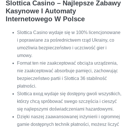
Slottica Casino – Najlepsze Zabawy
Kasynowe I Automaty
Internetowego W Polsce
Slottica Casino wydaje się w 100% licencjonowane
i poprawiane za pośrednictwem rząd Ukrainy, co
umożliwia bezpieczeństwo i uczciwość gier i
umowy.
Format ten nie zaakceptować obciąża urządzenia,
nie zaakceptować absorbuje pamięci, zachowując
bezpieczeństwo partii i Slottica 36 stabilność
płatności.
Slottica вход wydaje się dostępny gwoli wszystkich,
którzy chcą spróbować swego szczęścia i cieszyć
się najlepszymi doświadczeniami hazardowymi.
Dzięki naszej zaawansowanej inżynierii i ogromnej
gamie dostępnych technik płatności, możesz liczyć