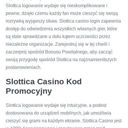
Slottica logowanie wydaje się nieskomplikowane i
pewne, dzięki czemu każdy fan może cieszyć się swoją
rozrywką wyjąwszy obaw. Slottica casino login zapewnia
dostęp do odwiedzenia wszystkich własnych gier, które
są stale sprawdzane u dołu kątem uczciwości przez
niezależne organizacje. Zarejestruj się w tej chwili i
zaczerpnij spośród Bonusu Powitalnego, aby zacząć
swoją przygodę spośród Slottica na najznamienitszych
postanowieniach.
Slottica Casino Kod
Promocyjny
Slottica logowanie wydaje się intuicyjne, a podest
dostosowana do urządzeń mobilnych, jak umożliwia
cieszyć się grami na każdym ekranie. Slottica Casino jest