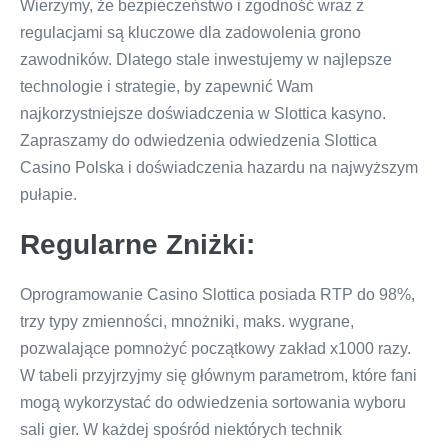
Wierzymy, że bezpieczeństwo i zgodność wraz z
regulacjami są kluczowe dla zadowolenia grono
zawodników. Dlatego stale inwestujemy w najlepsze
technologie i strategie, by zapewnić Wam
najkorzystniejsze doświadczenia w Slottica kasyno.
Zapraszamy do odwiedzenia odwiedzenia Slottica
Casino Polska i doświadczenia hazardu na najwyższym
pułapie.
Regularne Zniżki:
Oprogramowanie Casino Slottica posiada RTP do 98%,
trzy typy zmienności, mnożniki, maks. wygrane,
pozwalające pomnożyć początkowy zakład x1000 razy.
W tabeli przyjrzyjmy się głównym parametrom, które fani
mogą wykorzystać do odwiedzenia sortowania wyboru
sali gier. W każdej spośród niektórych technik