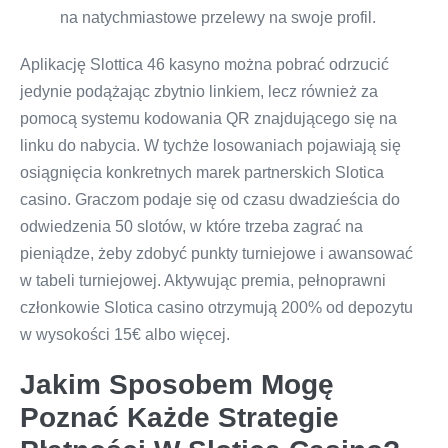
na natychmiastowe przelewy na swoje profil.
Aplikację Slottica 46 kasyno można pobrać odrzucić
jedynie podążając zbytnio linkiem, lecz również za
pomocą systemu kodowania QR znajdującego się na
linku do nabycia. W tychże losowaniach pojawiają się
osiągnięcia konkretnych marek partnerskich Slotica
casino. Graczom podaje się od czasu dwadzieścia do
odwiedzenia 50 slotów, w które trzeba zagrać na
pieniądze, żeby zdobyć punkty turniejowe i awansować
w tabeli turniejowej. Aktywując premia, pełnoprawni
członkowie Slotica casino otrzymują 200% od depozytu
w wysokości 15€ albo więcej.
Jakim Sposobem Mogę
Poznać Każde Strategie