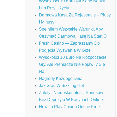
Wysokości 10 Euro Na Kartę Banku
Lub Przy Użyciu
Darmowa Kasa Za Rejestrację – Plusy
I Minusy
Spełniłem Wszystkie Warunki, Aby
Otrzymać Darmową Kasę Na Start O
Fresh Casino — Zapraszamy Do
Podjęcia Wyzwania W Grze
Wysokości 10 Euro Na Rozpoczęcie
Gry, Ale Pieniądze Nie Pojawiły Się
Na
Nagrody Każdego Dnia!
Jak Grać W Sizzling Hot
Zalety I Niedoskonałości Bonusów
Bez Depozytu W Kasynach Online
How To Play Casino Online Free