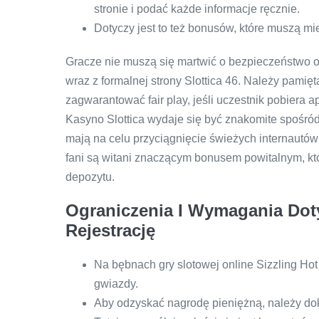
stronie i podać każde informacje ręcznie.
Dotyczy jest to też bonusów, które muszą mi
Gracze nie muszą się martwić o bezpieczeństwo o
wraz z formalnej strony Slottica 46. Należy pami
zagwarantować fair play, jeśli uczestnik pobiera a
Kasyno Slottica wydaje się być znakomite spośr
mają na celu przyciągnięcie świeżych internautó
fani są witani znaczącym bonusem powitalnym, kt
depozytu.
Ograniczenia I Wymagania Dot
Rejestrację
Na bębnach gry slotowej online Sizzling Hot
gwiazdy.
Aby odzyskać nagrodę pieniężną, należy do