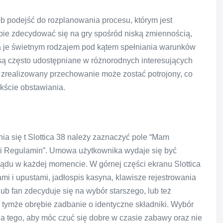
b podejść do rozplanowania procesu, którym jest
ębie zdecydować się na gry spośród niską zmiennością,
ia je świetnym rodzajem pod kątem spełniania warunków
są często udostępniane w różnorodnych interesujących
 zrealizowany przechowanie może zostać potrojony, co
kście obstawiania.
a się t Slottica 38 należy zaznaczyć pole “Mam
i i Regulamin”. Umowa użytkownika wydaje się być
glądu w każdej momencie. W górnej części ekranu Slottica
i i upustami, jadłospis kasyna, klawisze rejestrowania
 lub fan zdecyduje się na wybór starszego, lub też
tymże obrębie zadbanie o identyczne składniki. Wybór
 tego, aby móc czuć się dobre w czasie zabawy oraz nie