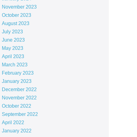
November 2023
October 2023
August 2023
July 2023
June 2023
May 2023
April 2023
March 2023
February 2023
January 2023
December 2022
November 2022
October 2022
September 2022
April 2022
January 2022