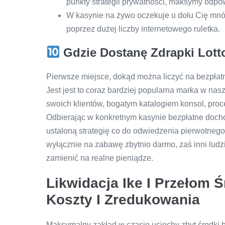
punkty strategii prywatności, maksymy odpowi
W kasynie na żywo oczekuje u dołu Cię mnó
poprzez dużej liczby internetowego ruletka.
Gdzie Dostanę Zdrapki Lott
Pierwsze miejsce, dokąd można liczyć na bezpłatne
Jest jest to coraz bardziej popularna marka w nas
swoich klientów, bogatym katalogiem konsol, proc
Odbierając w konkretnym kasynie bezpłatne dochod
ustaloną strategię co do odwiedzenia pierwotneg
wyłącznie na zabawę zbytnio darmo, zaś inni ludz
zamienić na realne pieniądze.
Likwidacja Ike I Przełom
Koszty I Zredukowania
Maksymalny zakład w czasie uciechy zbyt środki 