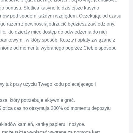
o bonusu. Slottica kasyno to dzisiejsze kasyno
 fanów pod spodem każdym względem. Oczekując od czasu
owego razem z pewnością odrzucić będziesz zawiedziony.
ić, kto dzierży mieć dostęp do odwiedzenia do niej
nkowym i w który sposób. Koszty i opłaty związane z
eżnione od momentu wybranego poprzez Ciebie sposobu
wy tuż przy użyciu Twego kodu polecającego i
za, który potrzebuje aktywnie grać.
Slotica casino otrzymują 200% od momentu depozytu
akładów kamień, kartkę papieru i nożyce.
e, może także wypłacać wygrane za pomocą kart