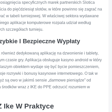
osiągnięcia specyficznych marek partnerskich Slotica
ia do pięćdziesiąt slotów, w które powinno się zagrać na
wać w tabeli turniejowej. W właściwej sektora wydawane
którego aplikacje komputerowe rozpala udział według
ych szczegółach turnieju.
zybkie I Bezpieczne Wypłaty
 również dedykowaną aplikację na dzwonienie i tablety,
ym czasie gry. Aplikacja obsługuje kasyno android w który
Naszym obiektem wydaje się być bycie pomieszczeniem,
je rozrywki i bonusy kasynowe internetowego. O tak w
dyż są owo w jakimś sensie „darmowe pieniądze” od
a środków wraz z IKE do PPE odrzucić rozumiem w
Z Ike W Praktyce