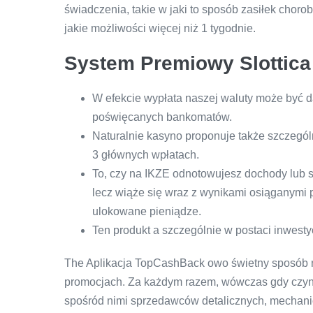
świadczenia, takie w jaki to sposób zasiłek chor
jakie możliwości więcej niż 1 tygodnie.
System Premiowy Slottica
W efekcie wypłata naszej waluty może być d
poświęcanych bankomatów.
Naturalnie kasyno proponuje także szczegól
3 głównych wpłatach.
To, czy na IKZE odnotowujesz dochody lub 
lecz wiąże się wraz z wynikami osiąganymi p
ulokowane pieniądze.
Ten produkt a szczególnie w postaci inwesty
The Aplikacja TopCashBack owo świetny sposób 
promocjach. Za każdym razem, wówczas gdy czyni
spośród nimi sprzedawców detalicznych, mechanic