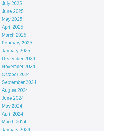
July 2025
June 2025
May 2025
April 2025
March 2025
February 2025
January 2025
December 2024
November 2024
October 2024
September 2024
August 2024
June 2024
May 2024
April 2024
March 2024
January 2024