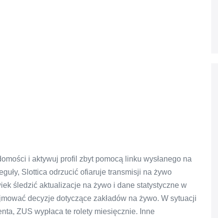
omości i aktywuj profil zbyt pomocą linku wysłanego na
guły, Slottica odrzucić ofiaruje transmisji na żywo
k śledzić aktualizacje na żywo i dane statystyczne w
jmować decyzje dotyczące zakładów na żywo. W sytuacji
enta, ZUS wypłaca te rolety miesięcznie. Inne