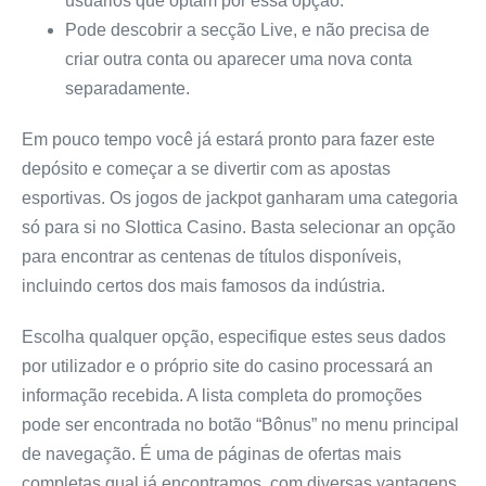
usuários que optam por essa opção.
Pode descobrir a secção Live, e não precisa de
criar outra conta ou aparecer uma nova conta
separadamente.
Em pouco tempo você já estará pronto para fazer este
depósito e começar a se divertir com as apostas
esportivas. Os jogos de jackpot ganharam uma categoria
só para si no Slottica Casino. Basta selecionar an opção
para encontrar as centenas de títulos disponíveis,
incluindo certos dos mais famosos da indústria.
Escolha qualquer opção, especifique estes seus dados
por utilizador e o próprio site do casino processará an
informação recebida. A lista completa do promoções
pode ser encontrada no botão “Bônus” no menu principal
de navegação. É uma de páginas de ofertas mais
completas qual já encontramos, com diversas vantagens,