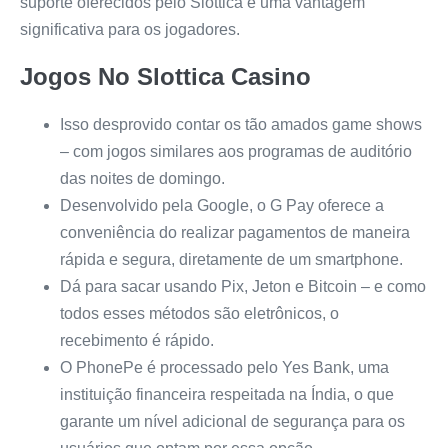
suporte oferecidos pelo Slottica é uma vantagem
significativa para os jogadores.
Jogos No Slottica Casino
Isso desprovido contar os tão amados game shows
– com jogos similares aos programas de auditório
das noites de domingo.
Desenvolvido pela Google, o G Pay oferece a
conveniência do realizar pagamentos de maneira
rápida e segura, diretamente de um smartphone.
Dá para sacar usando Pix, Jeton e Bitcoin – e como
todos esses métodos são eletrônicos, o
recebimento é rápido.
O PhonePe é processado pelo Yes Bank, uma
instituição financeira respeitada na Índia, o que
garante um nível adicional de segurança para os