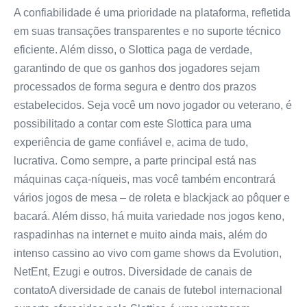
A confiabilidade é uma prioridade na plataforma, refletida
em suas transações transparentes e no suporte técnico
eficiente. Além disso, o Slottica paga de verdade,
garantindo de que os ganhos dos jogadores sejam
processados de forma segura e dentro dos prazos
estabelecidos. Seja você um novo jogador ou veterano, é
possibilitado a contar com este Slottica para uma
experiência de game confiável e, acima de tudo,
lucrativa. Como sempre, a parte principal está nas
máquinas caça-níqueis, mas você também encontrará
vários jogos de mesa – de roleta e blackjack ao pôquer e
bacará. Além disso, há muita variedade nos jogos keno,
raspadinhas na internet e muito ainda mais, além do
intenso cassino ao vivo com game shows da Evolution,
NetEnt, Ezugi e outros. Diversidade de canais de
contatoA diversidade de canais de futebol internacional