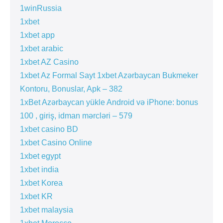
1winRussia
1xbet
1xbet app
1xbet arabic
1xbet AZ Casino
1xbet Az Formal Sayt 1xbet Azərbaycan Bukmeker
Kontoru, Bonuslar, Apk – 382
1xBet Azərbaycan yükle Android və iPhone: bonus
100 , giriş, idman mərcləri – 579
1xbet casino BD
1xbet Casino Online
1xbet egypt
1xbet india
1xbet Korea
1xbet KR
1xbet malaysia