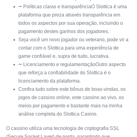
⭢ Políticas claras e transparênciaO Slottica é uma
plataforma que preza através transparência em
todos os aspectos por sua operação, incluindo o
pagamento destes ganhos dos jogadores.
Seja você um novo jogador ou veterano, pode vir a
contar com o Slottica para uma experiência de
game confiável e, supra de tudo, lucrativa.
⭢ Licenciamento e regulamentaçãoOutro aspecto
que reforça a confiabilidade do Slottica é o
licenciamento da plataforma.
Confira tudo sobre este bônus de boas-vindas, os
jogos de cassino online, este cassino ao vivo, os
meios por pagamento e bastante mais na minha
análise completa do Slottica Casino.
O cassino utiliza uma tecnologia de criptografia SSL
(Secure Socket Layer) de ponta, garantindo que