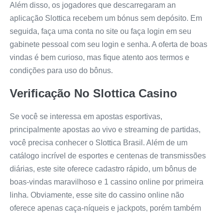
Além disso, os jogadores que descarregaram an
aplicação Slottica recebem um bónus sem depósito. Em
seguida, faça uma conta no site ou faça login em seu
gabinete pessoal com seu login e senha. A oferta de boas
vindas é bem curioso, mas fique atento aos termos e
condições para uso do bônus.
Verificação No Slottica Casino
Se você se interessa em apostas esportivas,
principalmente apostas ao vivo e streaming de partidas,
você precisa conhecer o Slottica Brasil. Além de um
catálogo incrível de esportes e centenas de transmissões
diárias, este site oferece cadastro rápido, um bônus de
boas-vindas maravilhoso e 1 cassino online por primeira
linha. Obviamente, esse site do cassino online não
oferece apenas caça-níqueis e jackpots, porém também