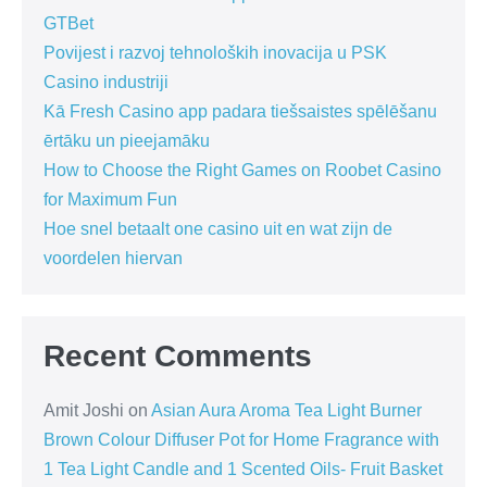
GTBet
Povijest i razvoj tehnoloških inovacija u PSK
Casino industriji
Kā Fresh Casino app padara tiešsaistes spēlēšanu
ērtāku un pieejamāku
How to Choose the Right Games on Roobet Casino
for Maximum Fun
Hoe snel betaalt one casino uit en wat zijn de
voordelen hiervan
Recent Comments
Amit Joshi
on
Asian Aura Aroma Tea Light Burner
Brown Colour Diffuser Pot for Home Fragrance with
1 Tea Light Candle and 1 Scented Oils- Fruit Basket