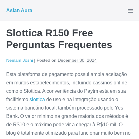
Skip
Asian Aura
to
Men
Tog
content
Slottica R150 Free
Perguntas Frequentes
Neelam Joshi
|
Posted on
December 30, 2024
Esta plataforma de pagamento possui ampla aceitação
em muitos estabelecimentos, incluindo cassinos online
como o Slottica. A conveniência do Paytm está em sua
facilitismo
slottica
de uso e na integração usando o
sistema bancário local, também processado pelo Yes
Bank. O valor mínimo na grande maioria dos métodos é
de R$10 e o máximo pode vir a chegar à R$10 mil. O
blog é totalmente otimizado para funcionar muito bem no