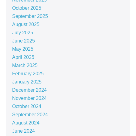
October 2025
September 2025
August 2025
July 2025
June 2025
May 2025
April 2025
March 2025
February 2025
January 2025
December 2024
November 2024
October 2024
September 2024
August 2024
June 2024