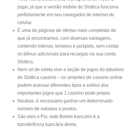
jogar, já que a versão mobile do Slottica funciona
perfeitamente em seu navegador de internet do
celular.
É uma de páginas de ofertas mais completas de
que já encontramos, com diversas vantagens,
contendo loterias, torneios e jackpots, sem contar
os bônus adicionais para recargas na sua conta
Slottica.
Nem só de roleta vive a seção de jogos do tabuleiro
do Slottica cassino – os amantes de cassino online
podem acessar diferentes tipos e estilos dos
importantes jogos que 1 cassino pode propor.
Noutras, é necessário ganhar um determinado
número de rodadas e pontos.
São eles o Pix, este Boleto bancário é a
transferência bancária direta.