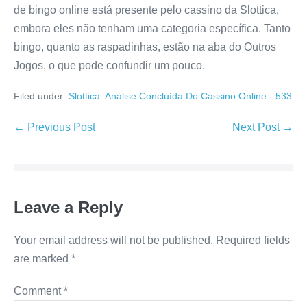
de bingo online está presente pelo cassino da Slottica,
embora eles não tenham uma categoria específica. Tanto
bingo, quanto as raspadinhas, estão na aba do Outros
Jogos, o que pode confundir um pouco.
Filed under:
Slottica: Análise Concluída Do Cassino Online - 533
Post
← Previous Post
Next Post →
Navigation
Leave a Reply
Your email address will not be published.
Required fields
are marked
*
Comment
*