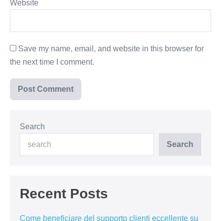
Website
Save my name, email, and website in this browser for
the next time I comment.
Search
Search
Recent Posts
Come beneficiare del supporto clienti eccellente su