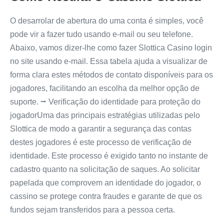
O desarrolar de abertura do uma conta é simples, você
pode vir a fazer tudo usando e-mail ou seu telefone.
Abaixo, vamos dizer-lhe como fazer Slottica Casino login
no site usando e-mail. Essa tabela ajuda a visualizar de
forma clara estes métodos de contato disponíveis para os
jogadores, facilitando an escolha da melhor opção de
suporte. ⭢ Verificação do identidade para proteção do
jogadorUma das principais estratégias utilizadas pelo
Slottica de modo a garantir a segurança das contas
destes jogadores é este processo de verificação de
identidade. Este processo é exigido tanto no instante de
cadastro quanto na solicitação de saques. Ao solicitar
papelada que comprovem an identidade do jogador, o
cassino se protege contra fraudes e garante de que os
fundos sejam transferidos para a pessoa certa.