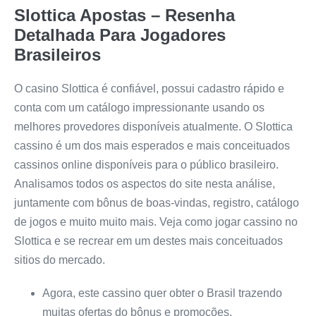
Slottica Apostas – Resenha
Detalhada Para Jogadores
Brasileiros
O casino Slottica é confiável, possui cadastro rápido e
conta com um catálogo impressionante usando os
melhores provedores disponíveis atualmente. O Slottica
cassino é um dos mais esperados e mais conceituados
cassinos online disponíveis para o público brasileiro.
Analisamos todos os aspectos do site nesta análise,
juntamente com bônus de boas-vindas, registro, catálogo
de jogos e muito muito mais. Veja como jogar cassino no
Slottica e se recrear em um destes mais conceituados
sitios do mercado.
Agora, este cassino quer obter o Brasil trazendo
muitas ofertas do bônus e promoções.