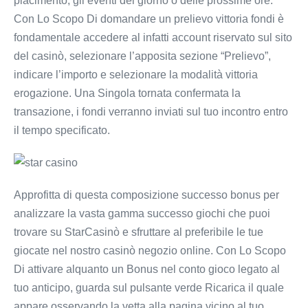
piacimento, gli eventi del giorno o delle prossime ore.
Con Lo Scopo Di domandare un prelievo vittoria fondi è
fondamentale accedere al infatti account riservato sul sito
del casinò, selezionare l’apposita sezione “Prelievo”,
indicare l’importo e selezionare la modalità vittoria
erogazione. Una Singola tornata confermata la
transazione, i fondi verranno inviati sul tuo incontro entro
il tempo specificato.
Approfitta di questa composizione successo bonus per
analizzare la vasta gamma successo giochi che puoi
trovare su StarCasinò e sfruttare al preferibile le tue
giocate nel nostro casinò negozio online. Con Lo Scopo
Di attivare alquanto un Bonus nel conto gioco legato al
tuo anticipo, guarda sul pulsante verde Ricarica il quale
appare osservando la vetta alla pagina vicino al tuo