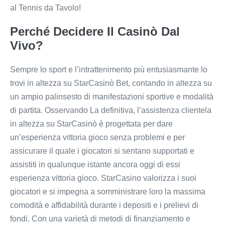
al Tennis da Tavolo!
Perché Decidere Il Casinò Dal
Vivo?
Sempre lo sport e l’intrattenimento più entusiasmante lo
trovi in altezza su StarCasinò Bet, contando in altezza su
un ampio palinsesto di manifestazioni sportive e modalità
di partita. Osservando La definitiva, l’assistenza clientela
in altezza su StarCasinò è progettata per dare
un’esperienza vittoria gioco senza problemi e per
assicurare il quale i giocatori si sentano supportati e
assistiti in qualunque istante ancora oggi di essi
esperienza vittoria gioco. StarCasino valorizza i suoi
giocatori e si impegna a somministrare loro la massima
comodità e affidabilità durante i depositi e i prelievi di
fondi. Con una varietà di metodi di finanziamento e