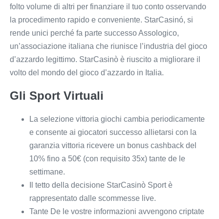
folto volume di altri per finanziare il tuo conto osservando
la procedimento rapido e conveniente. StarCasinó, si
rende unici perché fa parte successo Assologico,
un’associazione italiana che riunisce l’industria del gioco
d’azzardo legittimo. StarCasinò è riuscito a migliorare il
volto del mondo del gioco d’azzardo in Italia.
Gli Sport Virtuali
La selezione vittoria giochi cambia periodicamente
e consente ai giocatori successo allietarsi con la
garanzia vittoria ricevere un bonus cashback del
10% fino a 50€ (con requisito 35x) tante de le
settimane.
Il tetto della decisione StarCasinò Sport è
rappresentato dalle scommesse live.
Tante De le vostre informazioni avvengono criptate