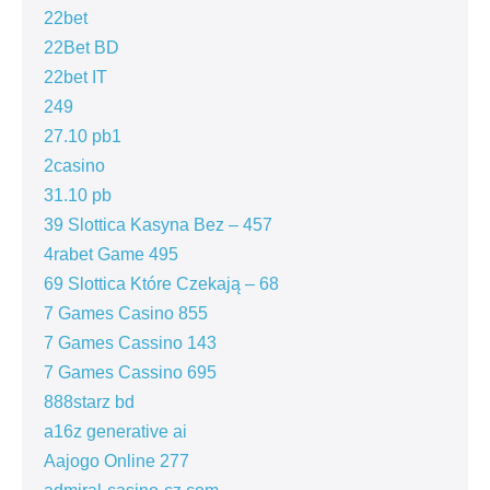
22bet
22Bet BD
22bet IT
249
27.10 pb1
2casino
31.10 pb
39 Slottica Kasyna Bez – 457
4rabet Game 495
69 Slottica Które Czekają – 68
7 Games Casino 855
7 Games Cassino 143
7 Games Cassino 695
888starz bd
a16z generative ai
Aajogo Online 277