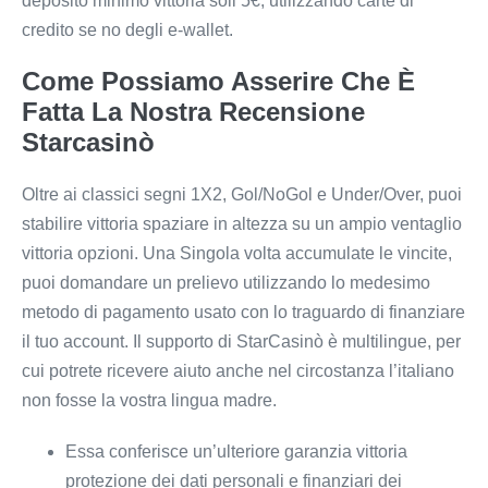
deposito minimo vittoria soli 5€, utilizzando carte di
credito se no degli e-wallet.
Come Possiamo Asserire Che È
Fatta La Nostra Recensione
Starcasinò
Oltre ai classici segni 1X2, Gol/NoGol e Under/Over, puoi
stabilire vittoria spaziare in altezza su un ampio ventaglio
vittoria opzioni. Una Singola volta accumulate le vincite,
puoi domandare un prelievo utilizzando lo medesimo
metodo di pagamento usato con lo traguardo di finanziare
il tuo account. Il supporto di StarCasinò è multilingue, per
cui potrete ricevere aiuto anche nel circostanza l’italiano
non fosse la vostra lingua madre.
Essa conferisce un’ulteriore garanzia vittoria
protezione dei dati personali e finanziari dei