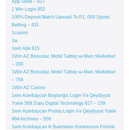
App Store – 627
1 Win Login 852
100% Deposit Match Upward To R1, 000 Sports
Betting – 431
1casino
1w
1win Apk 915
1Win AZ Bonuslar, Mobil Tətbiq və Mərc Marketləri
– 200
1Win AZ Bonuslar, Mobil Tətbiq və Mərc Marketləri
– 756
1Win AZ Casino
1win Azerbaycan Başlanğıc Login Və Qeydiyyat
Yukle 568 Zopu Digital Technology 827 – 159
1win Azerbaycan Proloq Login Və Qeydiyyat Yukle
884 Archives – 556
1win Azərbaycan ᐉ Bukmeker Kontorunun Formal