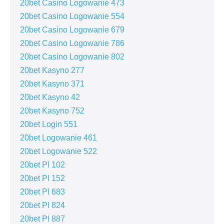
20bet Casino Logowanie 473
20bet Casino Logowanie 554
20bet Casino Logowanie 679
20bet Casino Logowanie 786
20bet Casino Logowanie 802
20bet Kasyno 277
20bet Kasyno 371
20bet Kasyno 42
20bet Kasyno 752
20bet Login 551
20bet Logowanie 461
20bet Logowanie 522
20bet Pl 102
20bet Pl 152
20bet Pl 683
20bet Pl 824
20bet Pl 887