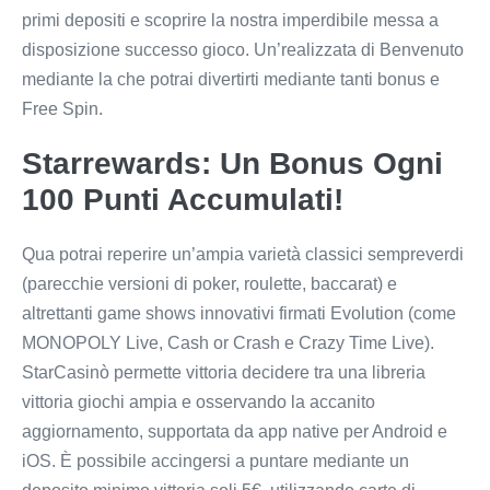
primi depositi e scoprire la nostra imperdibile messa a
disposizione successo gioco. Un’realizzata di Benvenuto
mediante la che potrai divertirti mediante tanti bonus e
Free Spin.
Starrewards: Un Bonus Ogni
100 Punti Accumulati!
Qua potrai reperire un’ampia varietà classici sempreverdi
(parecchie versioni di poker, roulette, baccarat) e
altrettanti game shows innovativi firmati Evolution (come
MONOPOLY Live, Cash or Crash e Crazy Time Live).
StarCasinò permette vittoria decidere tra una libreria
vittoria giochi ampia e osservando la accanito
aggiornamento, supportata da app native per Android e
iOS. È possibile accingersi a puntare mediante un