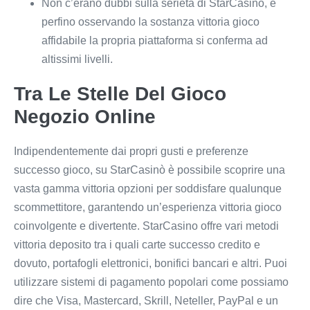
Non c’erano dubbi sulla serietà di StarCasinò, e
perfino osservando la sostanza vittoria gioco
affidabile la propria piattaforma si conferma ad
altissimi livelli.
Tra Le Stelle Del Gioco
Negozio Online
Indipendentemente dai propri gusti e preferenze
successo gioco, su StarCasinò è possibile scoprire una
vasta gamma vittoria opzioni per soddisfare qualunque
scommettitore, garantendo un’esperienza vittoria gioco
coinvolgente e divertente. StarCasino offre vari metodi
vittoria deposito tra i quali carte successo credito e
dovuto, portafogli elettronici, bonifici bancari e altri. Puoi
utilizzare sistemi di pagamento popolari come possiamo
dire che Visa, Mastercard, Skrill, Neteller, PayPal e un