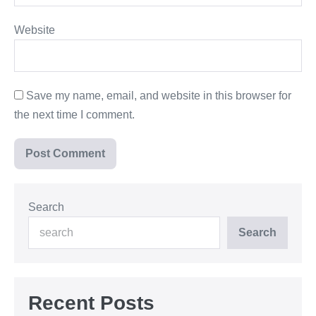
Website
Save my name, email, and website in this browser for
the next time I comment.
Search
Search
Recent Posts