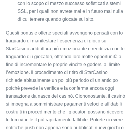
con lo scopo di mezzo successo sofisticati sistemi
SSL, per i quali non avrete mai e in futuro mai nulla
di cui temere quando giocate sul sito.
Questi bonus e offerte speciali avvengono pensati con lo
traguardo di manifestare l’esperienza di gioco su
StarCasino addirittura più emozionante e redditizia con lo
traguardo di i giocatori, offrendo loro molte opportunità a
fine di incrementare le proprie vincite e godersi al limite
l’emozione. Il procedimento di ritiro di StarCasino
richiede abitualmente un po’ più periodo di un anticipo
poiché prevede la verifica e la conferma ancora oggi
transazione da nasce del casinò. Ciononostante, il casinò
si impegna a somministrare pagamenti veloci e affidabili
costruiti in procedimento che i giocatori possano ricevere
le loro vincite il più rapidamente fattibile. Potrete ricevere
notifiche push non appena sono pubblicati nuovi giochi o