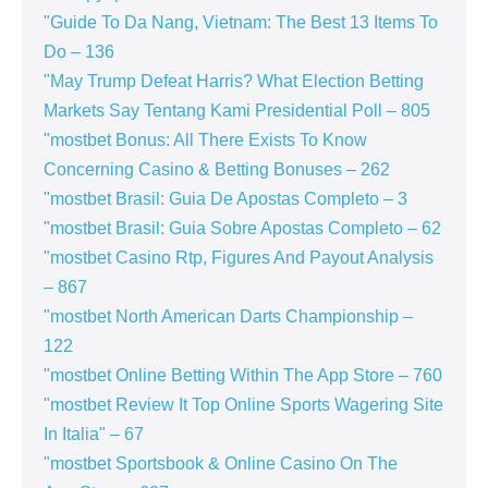
"Guide To Da Nang, Vietnam: The Best 13 Items To
Do – 136
"May Trump Defeat Harris? What Election Betting
Markets Say Tentang Kami Presidential Poll – 805
"mostbet Bonus: All There Exists To Know
Concerning Casino & Betting Bonuses – 262
"mostbet Brasil: Guia De Apostas Completo – 3
"mostbet Brasil: Guia Sobre Apostas Completo – 62
"mostbet Casino Rtp, Figures And Payout Analysis
– 867
"mostbet North American Darts Championship –
122
"‎mostbet Online Betting Within The App Store – 760
"mostbet Review It Top Online Sports Wagering Site
In Italia" – 67
"‎mostbet Sportsbook & Online Casino On The