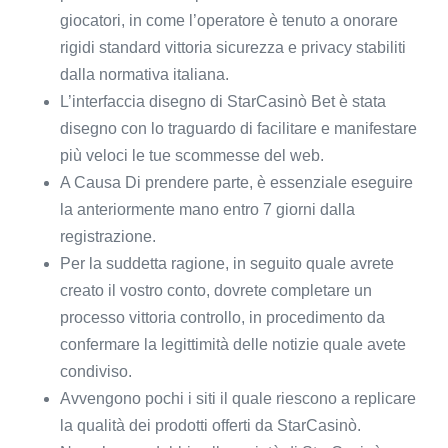
giocatori, in come l’operatore è tenuto a onorare
rigidi standard vittoria sicurezza e privacy stabiliti
dalla normativa italiana.
L’interfaccia disegno di StarCasinò Bet è stata
disegno con lo traguardo di facilitare e manifestare
più veloci le tue scommesse del web.
A Causa Di prendere parte, è essenziale eseguire
la anteriormente mano entro 7 giorni dalla
registrazione.
Per la suddetta ragione, in seguito quale avrete
creato il vostro conto, dovrete completare un
processo vittoria controllo, in procedimento da
confermare la legittimità delle notizie quale avete
condiviso.
Avvengono pochi i siti il quale riescono a replicare
la qualità dei prodotti offerti da StarCasinò.