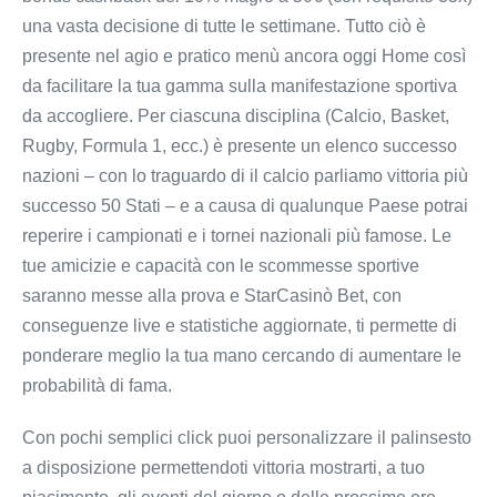
una vasta decisione di tutte le settimane. Tutto ciò è
presente nel agio e pratico menù ancora oggi Home così
da facilitare la tua gamma sulla manifestazione sportiva
da accogliere. Per ciascuna disciplina (Calcio, Basket,
Rugby, Formula 1, ecc.) è presente un elenco successo
nazioni – con lo traguardo di il calcio parliamo vittoria più
successo 50 Stati – e a causa di qualunque Paese potrai
reperire i campionati e i tornei nazionali più famose. Le
tue amicizie e capacità con le scommesse sportive
saranno messe alla prova e StarCasinò Bet, con
conseguenze live e statistiche aggiornate, ti permette di
ponderare meglio la tua mano cercando di aumentare le
probabilità di fama.
Con pochi semplici click puoi personalizzare il palinsesto
a disposizione permettendoti vittoria mostrarti, a tuo