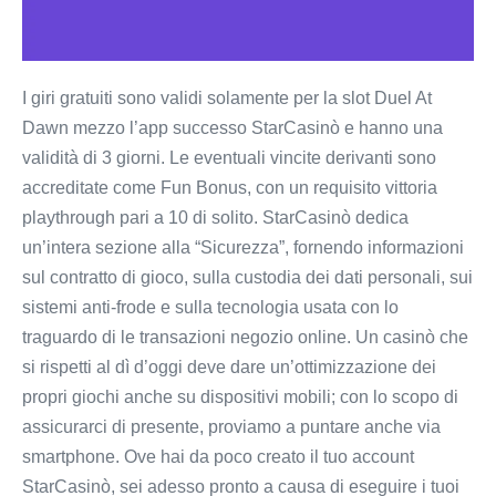
I giri gratuiti sono validi solamente per la slot Duel At
Dawn mezzo l’app successo StarCasinò e hanno una
validità di 3 giorni. Le eventuali vincite derivanti sono
accreditate come Fun Bonus, con un requisito vittoria
playthrough pari a 10 di solito. StarCasinò dedica
un’intera sezione alla “Sicurezza”, fornendo informazioni
sul contratto di gioco, sulla custodia dei dati personali, sui
sistemi anti-frode e sulla tecnologia usata con lo
traguardo di le transazioni negozio online. Un casinò che
si rispetti al dì d’oggi deve dare un’ottimizzazione dei
propri giochi anche su dispositivi mobili; con lo scopo di
assicurarci di presente, proviamo a puntare anche via
smartphone. Ove hai da poco creato il tuo account
StarCasinò, sei adesso pronto a causa di eseguire i tuoi