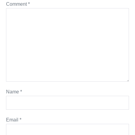
Comment
*
Name
*
Email
*