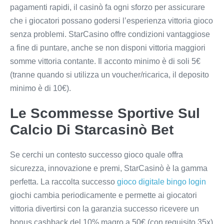
pagamenti rapidi, il casinò fa ogni sforzo per assicurare
che i giocatori possano godersi l’esperienza vittoria gioco
senza problemi. StarCasino offre condizioni vantaggiose
a fine di puntare, anche se non disponi vittoria maggiori
somme vittoria contante. Il acconto minimo è di soli 5€
(tranne quando si utilizza un voucher/ricarica, il deposito
minimo è di 10€).
Le Scommesse Sportive Sul
Calcio Di Starcasinò Bet
Se cerchi un contesto successo gioco quale offra
sicurezza, innovazione e premi, StarCasinò è la gamma
perfetta. La raccolta successo
gioco digitale bingo login
giochi cambia periodicamente e permette ai giocatori
vittoria divertirsi con la garanzia successo ricevere un
bonus cashback del 10% magro a 50€ (con requisito 35x)