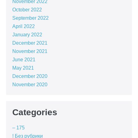
November 2022
October 2022
September 2022
April 2022
January 2022
December 2021
November 2021
June 2021
May 2021
December 2020
November 2020
Categories
– 175
! Без рубрики