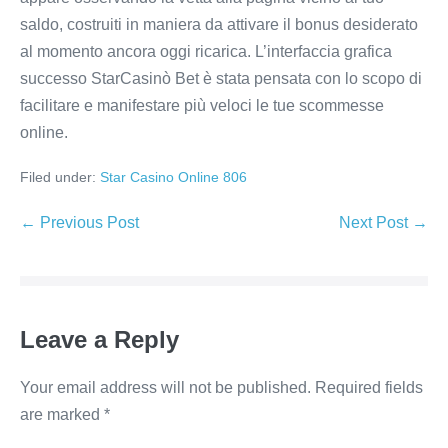
saldo, costruiti in maniera da attivare il bonus desiderato
al momento ancora oggi ricarica. L’interfaccia grafica
successo StarCasinò Bet è stata pensata con lo scopo di
facilitare e manifestare più veloci le tue scommesse
online.
Filed under:
Star Casino Online 806
Post
← Previous Post
Next Post →
Navigation
Leave a Reply
Your email address will not be published.
Required fields
are marked
*