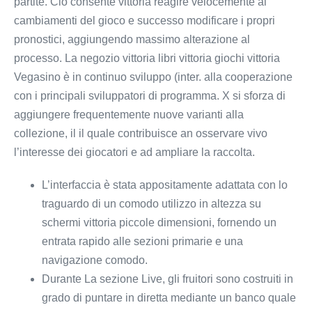
partite. Ciò consente vittoria reagire velocemente ai
cambiamenti del gioco e successo modificare i propri
pronostici, aggiungendo massimo alterazione al
processo. La negozio vittoria libri vittoria giochi vittoria
Vegasino è in continuo sviluppo (inter. alla cooperazione
con i principali sviluppatori di programma. X si sforza di
aggiungere frequentemente nuove varianti alla
collezione, il il quale contribuisce an osservare vivo
l’interesse dei giocatori e ad ampliare la raccolta.
L’interfaccia è stata appositamente adattata con lo
traguardo di un comodo utilizzo in altezza su
schermi vittoria piccole dimensioni, fornendo un
entrata rapido alle sezioni primarie e una
navigazione comodo.
Durante La sezione Live, gli fruitori sono costruiti in
grado di puntare in diretta mediante un banco quale