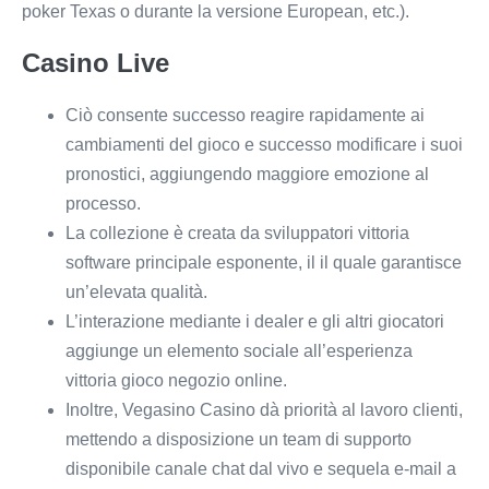
poker Texas o durante la versione European, etc.).
Casino Live
Ciò consente successo reagire rapidamente ai
cambiamenti del gioco e successo modificare i suoi
pronostici, aggiungendo maggiore emozione al
processo.
La collezione è creata da sviluppatori vittoria
software principale esponente, il il quale garantisce
un’elevata qualità.
L’interazione mediante i dealer e gli altri giocatori
aggiunge un elemento sociale all’esperienza
vittoria gioco negozio online.
Inoltre, Vegasino Casino dà priorità al lavoro clienti,
mettendo a disposizione un team di supporto
disponibile canale chat dal vivo e sequela e-mail a