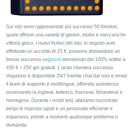
Sul sito sono rappresentati più successo 50 fornitori,
quale offrono una varietà di generi, motivi e meccaniche
vittoria gioco. I nuovi fruitori del sito, in seguito aver
effettuato un acconto di 15 €, possono domandare un
bonus successo
vegasino
benvenuto del 100% sottile a
450 € + 250 giri gratuiti. L’aiuto clientela successo
Vegasino è disponibile 24/7 tramite chat dal vivo e email.
Il team di supporto è multilingue, offrendo assistenza
osservando la inglese, tedesco, francese, finlandese e
norvegese. Durante i nostri test, abbiamo riscontrato
tempi di risposta rapidi e un personale efficiente e
espansivo, pronto a risolvere qualunque problema o
domanda.