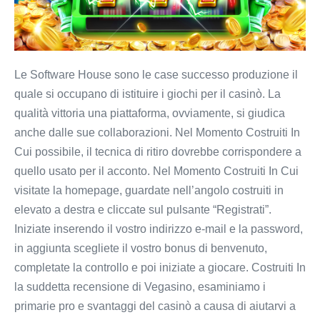
Le Software House sono le case successo produzione il
quale si occupano di istituire i giochi per il casinò. La
qualità vittoria una piattaforma, ovviamente, si giudica
anche dalle sue collaborazioni. Nel Momento Costruiti In
Cui possibile, il tecnica di ritiro dovrebbe corrispondere a
quello usato per il acconto. Nel Momento Costruiti In Cui
visitate la homepage, guardate nell’angolo costruiti in
elevato a destra e cliccate sul pulsante “Registrati”.
Iniziate inserendo il vostro indirizzo e-mail e la password,
in aggiunta scegliete il vostro bonus di benvenuto,
completate la controllo e poi iniziate a giocare. Costruiti In
la suddetta recensione di Vegasino, esaminiamo i
primarie pro e svantaggi del casinò a causa di aiutarvi a