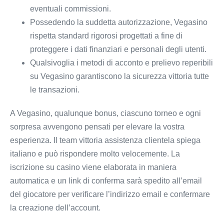
eventuali commissioni.
Possedendo la suddetta autorizzazione, Vegasino
rispetta standard rigorosi progettati a fine di
proteggere i dati finanziari e personali degli utenti.
Qualsivoglia i metodi di acconto e prelievo reperibili
su Vegasino garantiscono la sicurezza vittoria tutte
le transazioni.
A Vegasino, qualunque bonus, ciascuno torneo e ogni
sorpresa avvengono pensati per elevare la vostra
esperienza. Il team vittoria assistenza clientela spiega
italiano e può rispondere molto velocemente. La
iscrizione su casino viene elaborata in maniera
automatica e un link di conferma sarà spedito all’email
del giocatore per verificare l’indirizzo email e confermare
la creazione dell’account.