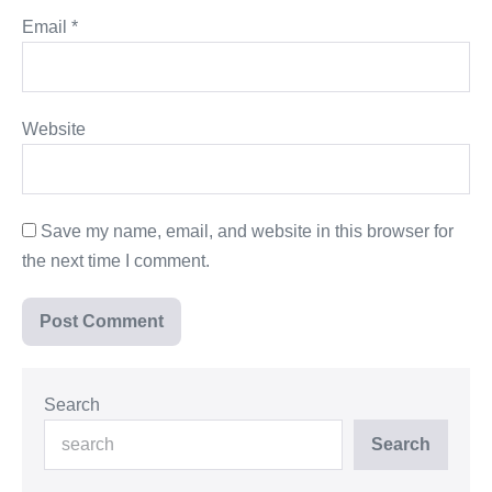
Email
*
Website
Save my name, email, and website in this browser for
the next time I comment.
Search
Search