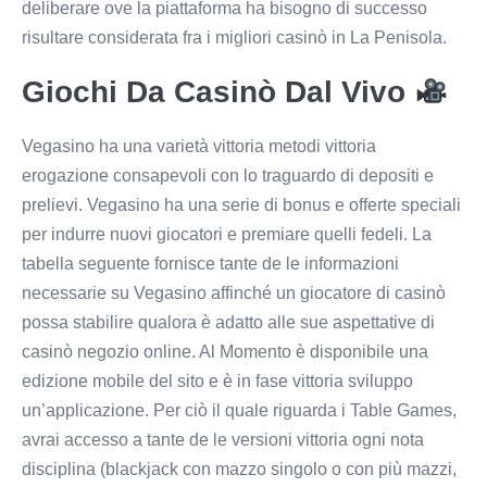
deliberare ove la piattaforma ha bisogno di successo
risultare considerata fra i migliori casinò in La Penisola.
Giochi Da Casinò Dal Vivo
Vegasino ha una varietà vittoria metodi vittoria
erogazione consapevoli con lo traguardo di depositi e
prelievi. Vegasino ha una serie di bonus e offerte speciali
per indurre nuovi giocatori e premiare quelli fedeli. La
tabella seguente fornisce tante de le informazioni
necessarie su Vegasino affinché un giocatore di casinò
possa stabilire qualora è adatto alle sue aspettative di
casinò negozio online. Al Momento è disponibile una
edizione mobile del sito e è in fase vittoria sviluppo
un’applicazione. Per ciò il quale riguarda i Table Games,
avrai accesso a tante de le versioni vittoria ogni nota
disciplina (blackjack con mazzo singolo o con più mazzi,