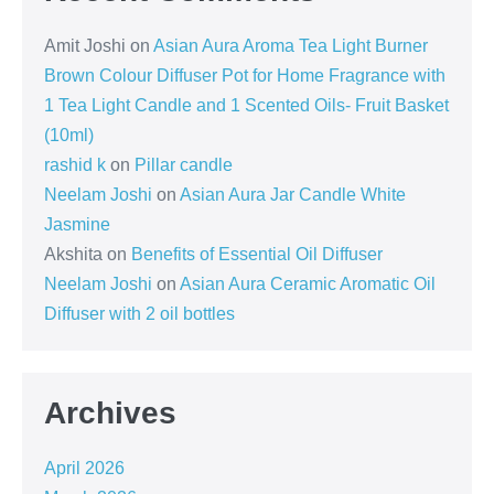
Amit Joshi
on
Asian Aura Aroma Tea Light Burner
Brown Colour Diffuser Pot for Home Fragrance with
1 Tea Light Candle and 1 Scented Oils- Fruit Basket
(10ml)
rashid k
on
Pillar candle
Neelam Joshi
on
Asian Aura Jar Candle White
Jasmine
Akshita
on
Benefits of Essential Oil Diffuser
Neelam Joshi
on
Asian Aura Ceramic Aromatic Oil
Diffuser with 2 oil bottles
Archives
April 2026